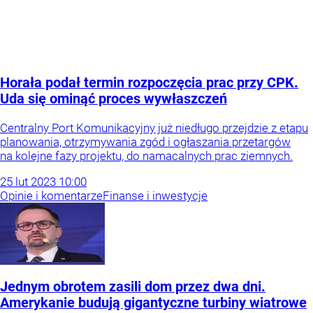
Horała podał termin rozpoczęcia prac przy CPK.
Uda się ominąć proces wywłaszczeń
Centralny Port Komunikacyjny już niedługo przejdzie z etapu
planowania, otrzymywania zgód i ogłaszania przetargów
na kolejne fazy projektu, do namacalnych prac ziemnych.
25
lut
2023
10:00
Opinie i komentarze
Finanse i inwestycje
Jednym obrotem zasili dom przez dwa dni.
Amerykanie budują gigantyczne turbiny wiatrowe