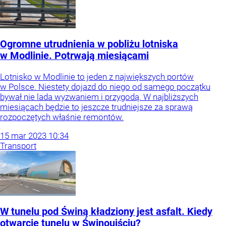
Ogromne utrudnienia w pobliżu lotniska
w Modlinie. Potrwają miesiącami
Lotnisko w Modlinie to jeden z największych portów
w Polsce. Niestety dojazd do niego od samego początku
bywał nie lada wyzwaniem i przygodą. W najbliższych
miesiącach będzie to jeszcze trudniejsze za sprawą
rozpoczętych właśnie remontów.
15
mar
2023
10:34
Transport
W tunelu pod Świną kładziony jest asfalt. Kiedy
otwarcie tunelu w Świnoujściu?