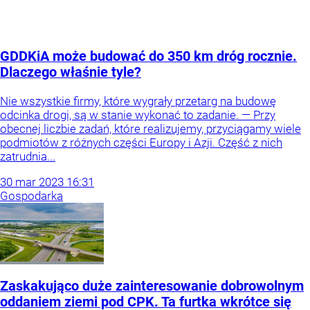
GDDKiA może budować do 350 km dróg rocznie.
Dlaczego właśnie tyle?
Nie wszystkie firmy, które wygrały przetarg na budowę
odcinka drogi, są w stanie wykonać to zadanie. — Przy
obecnej liczbie zadań, które realizujemy, przyciągamy wiele
podmiotów z różnych części Europy i Azji. Część z nich
zatrudnia...
30
mar
2023
16:31
Gospodarka
Zaskakująco duże zainteresowanie dobrowolnym
oddaniem ziemi pod CPK. Ta furtka wkrótce się