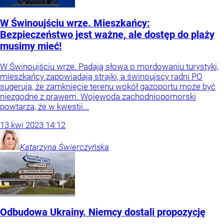
W Świnoujściu wrze. Mieszkańcy:
Bezpieczeństwo jest ważne, ale dostęp do plaży
musimy mieć!
W Świnoujściu wrze. Padają słowa o mordowaniu turystyki,
mieszkańcy zapowiadają strajki, a świnoujscy radni PO
sugerują, że zamknięcie terenu wokół gazoportu może być
niezgodne z prawem. Wojewoda zachodniopomorski
powtarza, że w kwestii...
13
kwi
2023
14:12
Katarzyna
Świerczyńska
Odbudowa Ukrainy. Niemcy dostali propozycję