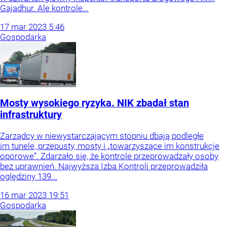
Gajadhur. Ale kontrole...
17
mar
2023
5:46
Gospodarka
Mosty wysokiego ryzyka. NIK zbadał stan
infrastruktury
Zarządcy w niewystarczającym stopniu dbają podległe
im tunele, przepusty, mosty i „towarzyszące im konstrukcje
oporowe”. Zdarzało się, że kontrole przeprowadzały osoby
bez uprawnień. Najwyższa Izba Kontroli przeprowadziła
oględziny 139...
16
mar
2023
19:51
Gospodarka