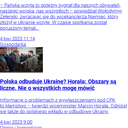
– Pańska wizyta to potężny sygnał dla naszych obywateli,
naszego wojska, nas wszystkich – powiedział Wołodymyr
Zełenski, zwracając się do wicekanclerza Niemiec, który
złożył w Ukrainie wizytę. W czasie spotkania został
poruszony temat...
4
kwi
2023
11:14
Gospodarka
Polska odbuduje Ukrainę? Horała: Obszary są
liczne. Nie o wszystkich mogę mówić
Informacje o problemach z wywłaszczeniami pod CPK
to kłamstwo – twierdzi wiceminister Marcin Horała. Odniósł
się także do polskiego wkładu w odbudowę Ukrainy.
4
kwi
2023
9:00
Opinie i komentarze