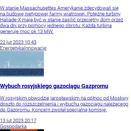
W stanie Massachusettes Amerykanie zdecydowali się
na budowę nietypowej farmy wiatrowej. Potężne turbiny
Haliade-X mają być w stanie zasilić przeciętny dom przez
dwa dni przy pomocy jednego obrotu. Każda turbina
generuje moc ok 13 MW.
22
lut
2023
10:43
Energetyka
Innowacje
Wybuch rosyjskiego gazociągu Gazpromu
W rosyjskim obwodzie jarosławskim na północ od Moskwy
doszło do rozszczelnienia i wybuchu gazociągu należącego
do Gazpromu. Koncern zwołał specjalną komisję.
13
lut
2023
20:17
Gospodarka