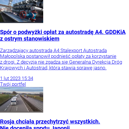
Spór o podwyżki opłat za autostradę A4. GDDKiA
z ostrym stanowiskiem
Zarządzający autostradą A4 Stalexport Autostrada
Małopolska postanowił podnieść opłaty za korzystanie
z drogi. Z decyzją nie zgadza się Generalna Dyrekcja Dróg
Krajowych i Autostrad, która stawia sprawę jasno.
1
lut
2023
15:34
Twój portfel
Rosja chciała przechytrzyć wszystkich.
Nie doceniła sprytu Japonii