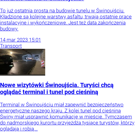
To już ostatnia prosta na budowie tunelu w Świnoujściu.
Kładzione są kolejne warstwy asfaltu, trwają ostatnie prace
instalacyjne i wykończeniowe. Jest też data zakończenia
budowy.
14
mar
2023
15:01
Transport
Nowe wizytówki Świnoujścia. Turyści chcą
oglądać terminal i tunel pod cieśniną
Terminal w Świnoujściu miał zapewnić bezpieczeństwo
energetyczne naszego kraju. Z kolei tunel pod cieśniną
Świny miał usprawnić komunikację w mieście. Tymczasem
do nadmorskiego kurortu przyjeżdża tysiące turystów, którzy
oglądają i robią...