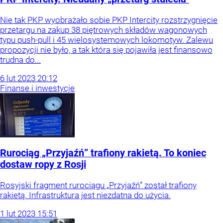
Nie tak PKP wyobrażało sobie PKP Intercity rozstrzygnięcie
przetargu na zakup 38 piętrowych składów wagonowych
typu push-pull i 45 wielosystemowych lokomotyw. Zalewu
propozycji nie było, a tak która się pojawiła jest finansowo
trudna do...
6
lut
2023
20:12
Finanse i inwestycje
Rurociąg „Przyjaźń” trafiony rakietą. To koniec
dostaw ropy z Rosji
Rosyjski fragment rurociągu „Przyjaźń” został trafiony
rakietą. Infrastruktura jest niezdatna do użycia.
1
lut
2023
15:51