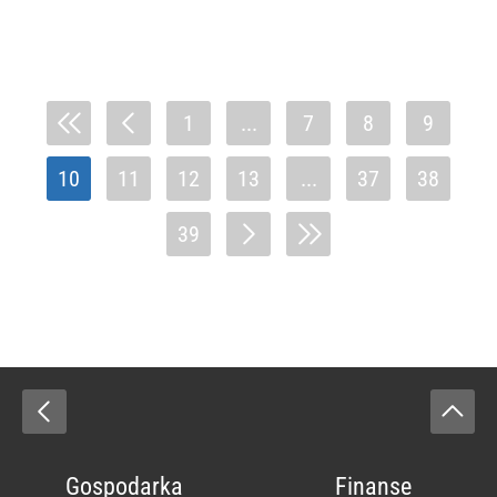
1
...
7
8
9
10
11
12
13
...
37
38
39
Gospodarka
Finanse