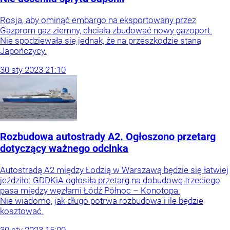
Rosja, aby ominąć embargo na eksportowany przez
Gazprom gaz ziemny, chciała zbudować nowy gazoport.
Nie spodziewała się jednak, że na przeszkodzie staną
Japończycy.
30
sty
2023
21:10
Rozbudowa autostrady A2. Ogłoszono przetarg
dotyczący ważnego odcinka
Autostradą A2 między Łodzią w Warszawą będzie się łatwiej
jeździło: GDDKiA ogłosiła przetarg na dobudowę trzeciego
pasa między węzłami Łódź Północ – Konotopa.
Nie wiadomo, jak długo potrwa rozbudowa i ile będzie
kosztować.
30
sty
2023
15:00