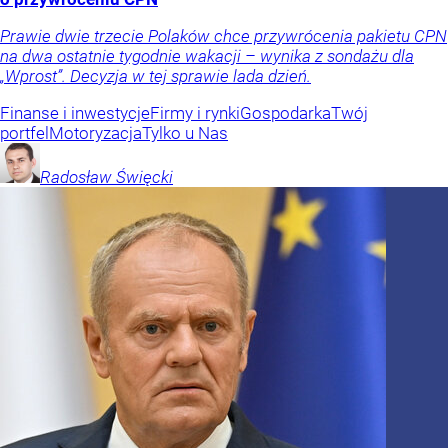
Prawie dwie trzecie Polaków chce przywrócenia pakietu CPN
na dwa ostatnie tygodnie wakacji – wynika z sondażu dla
„Wprost”. Decyzja w tej sprawie lada dzień.
Finanse i inwestycje
Firmy i rynki
Gospodarka
Twój
portfel
Motoryzacja
Tylko u Nas
Radosław
Święcki