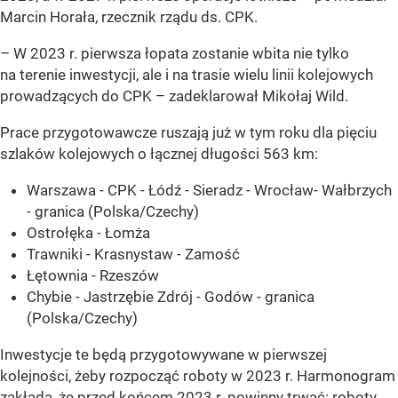
Marcin Horała, rzecznik rządu ds. CPK.
– W 2023 r. pierwsza łopata zostanie wbita nie tylko
na terenie inwestycji, ale i na trasie wielu linii kolejowych
prowadzących do CPK – zadeklarował Mikołaj Wild.
Prace przygotowawcze ruszają już w tym roku dla pięciu
szlaków kolejowych o łącznej długości 563 km:
Warszawa - CPK - Łódź - Sieradz - Wrocław- Wałbrzych
- granica (Polska/Czechy)
Ostrołęka - Łomża
Trawniki - Krasnystaw - Zamość
Łętownia - Rzeszów
Chybie - Jastrzębie Zdrój - Godów - granica
(Polska/Czechy)
Inwestycje te będą przygotowywane w pierwszej
kolejności, żeby rozpocząć roboty w 2023 r. Harmonogram
zakłada, że przed końcem 2023 r. powinny trwać: roboty