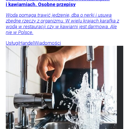
i kawiarniach. Osobne przepisy
Woda pomaga trawić jedzenie, dba o nerki i usuwa
zbędne rzeczy z organizmu. W wielu krajach karafka z
wodą w restauracji czy w kawiarni jest darmowa. Ale
nie w Polsce.
Usługi
Handel
Wiadomości