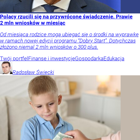
Polacy rzucili się na przywrócone świadczenie. Prawie
2 mln wniosków w miesiąc
Od miesiąca rodzice mogą ubiegać się o środki na wyprawkę
w ramach nowej edycji programu “Dobry Start”. Dotychczas
złożono niemal 2 mln wniosków o 300 plus.
Twój portfel
Finanse i inwestycje
Gospodarka
Edukacja
Radosław
Święcki