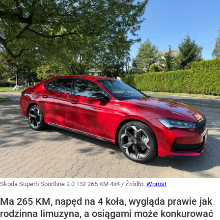
Skoda Superb Sportline 2.0 TSI 265 KM 4x4
/ Źródło:
Wprost
Ma 265 KM, napęd na 4 koła, wygląda prawie jak
rodzinna limuzyna, a osiągami może konkurować