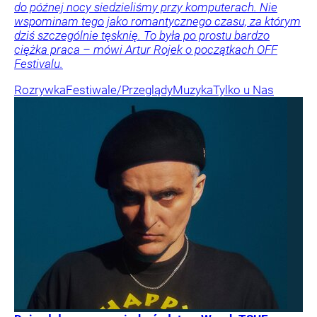
do późnej nocy siedzieliśmy przy komputerach. Nie
wspominam tego jako romantycznego czasu, za którym
dziś szczególnie tęsknię. To była po prostu bardzo
ciężka praca – mówi Artur Rojek o początkach OFF
Festivalu.
Rozrywka
Festiwale/Przeglądy
Muzyka
Tylko u Nas