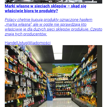
Marki własne w sieciach sklepów – skąd się
właściwie biorą te produkty?
Polacy chętnie kupują produkty oznaczone hasłem
„marka własna”, ale w ogóle nie sprawdzają kto
właściwie je dla dużych sieci sklepów produkuje. Często
znają tych producentów.
Handel
Usługi
Wiadomości