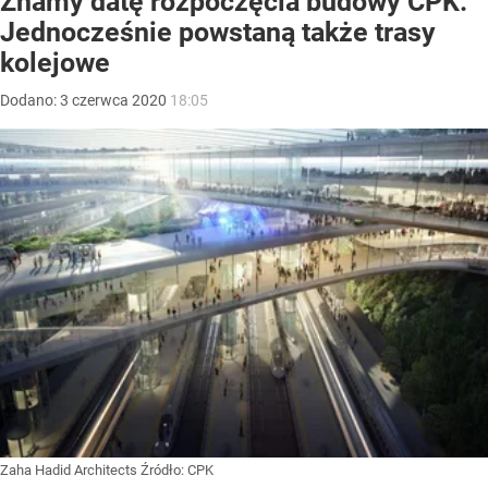
Znamy datę rozpoczęcia budowy CPK.
Jednocześnie powstaną także trasy
kolejowe
Dodano:
3
czerwca
2020
18:05
Zaha Hadid Architects
Źródło:
CPK