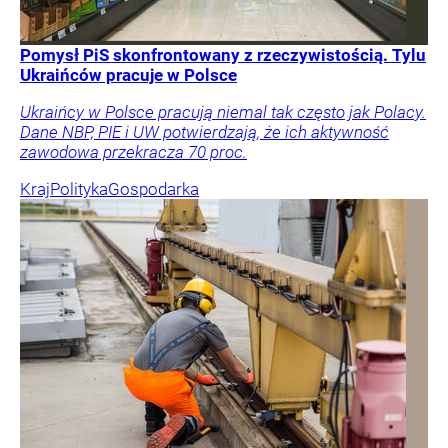
Pomysł PiS skonfrontowany z rzeczywistością. Tylu
Ukraińców pracuje w Polsce
Ukraińcy w Polsce pracują niemal tak często jak Polacy.
Dane NBP, PIE i UW potwierdzają, że ich aktywność
zawodowa przekracza 70 proc.
Kraj
Polityka
Gospodarka