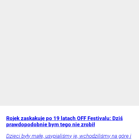
Rojek zaskakuje po 19 latach OFF Festivalu: Dziś
prawdopodobnie bym tego nie zrobił
Dzieci były małe, usypialiśmy je, wchodziliśmy na górę i