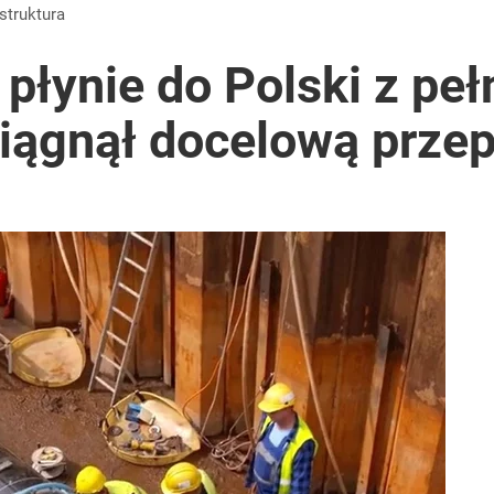
astruktura
płynie do Polski z pe
osiągnął docelową prz
 Polaków zapytano o zakupy
tymistyczne wieści”