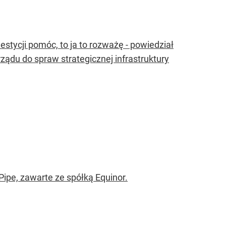
stycji pomóc, to ja to rozważę - powiedział
rządu do spraw strategicznej infrastruktury
ipe, zawarte ze spółką Equinor.