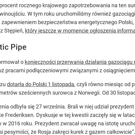
 procent rocznego krajowego zapotrzebowania na ten sur
inoujściu. W tym roku uruchomiliśmy również gazociągi
z zapewnieniem bezpieczeństwa energetycznego Polski,
z Stępień,
który jeszcze w momencie ogłoszenia informa
tic Pipe
formował o
konieczności przerwania działania gazociągu 
pracami podłączeniowymi związanymi z osiągnięciem pe
azu
dotarła do Polski 1 listopada
, czyli równo miesiąc od 
metrów sześciennych surowca z Norwegii. Od 30 listopada
enia odbyła się 27 września. Brali w niej udział prezyde
 Frederiksen. Dyskusje w tej kwestii zaczęły się w latac
y w 2016 roku. Prezydent zwracał uwagę na istotę uruc
si pesymiści, że Rosja zakręci kurek z gazem całkowicie”