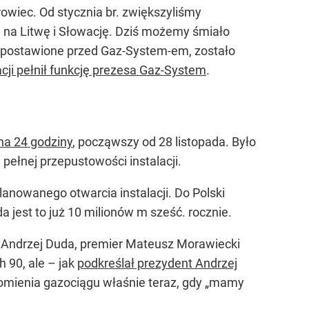
owiec. Od stycznia br. zwiększyliśmy
 na Litwę i Słowację. Dziś możemy śmiało
 postawione przed Gaz-System-em, zostało
cji pełnił funkcję prezesa Gaz-System
.
na 24 godziny
, począwszy od 28 listopada. Było
łnej przepustowości instalacji.
planowanego otwarcia instalacji. Do Polski
 jest to już 10 milionów m sześć. rocznie.
nt Andrzej Duda, premier Mateusz Morawiecki
h 90, ale – jak
podkreślał prezydent Andrzej
homienia gazociągu właśnie teraz, gdy „mamy
.