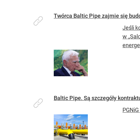
Twórca Baltic Pipe zajmie się bu
Jeśli k
w „Salo
energe
Baltic Pipe. Są szczegóły kontrak
PGNiG 