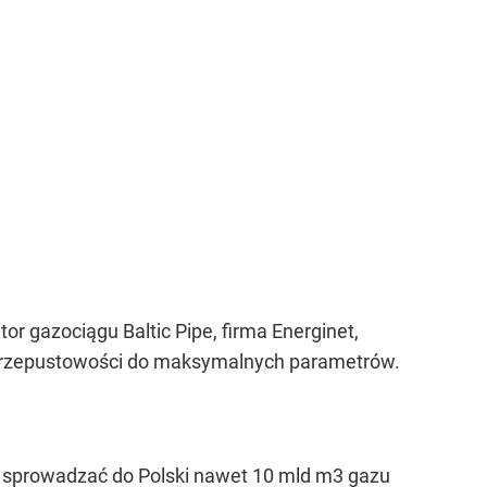
or gazociągu Baltic Pipe, firma Energinet,
e przepustowości do maksymalnych parametrów.
my sprowadzać do Polski nawet 10 mld m
3
gazu