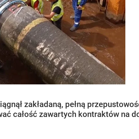
siągnął zakładaną, pełną przepustowoś
wać całość zawartych kontraktów na d