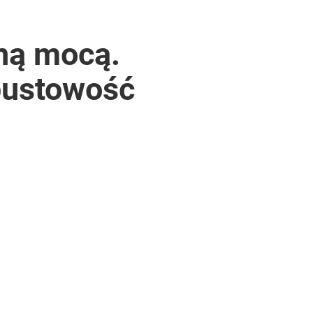
łną mocą.
epustowość