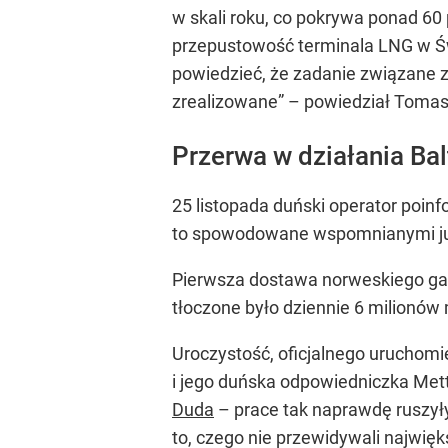
w skali roku, co pokrywa ponad 60
przepustowość terminala LNG w Św
powiedzieć, że zadanie związane 
zrealizowane
”
– powiedział Tomas
Przerwa w działania Bal
25 listopada duński operator poin
to spowodowane wspomnianymi już 
Pierwsza dostawa norweskiego g
tłoczone było dziennie 6 milionów 
Uroczystość, oficjalnego uruchomi
i jego duńska odpowiedniczka Mette
Duda
– prace tak naprawdę ruszył
to, czego nie przewidywali najwięk