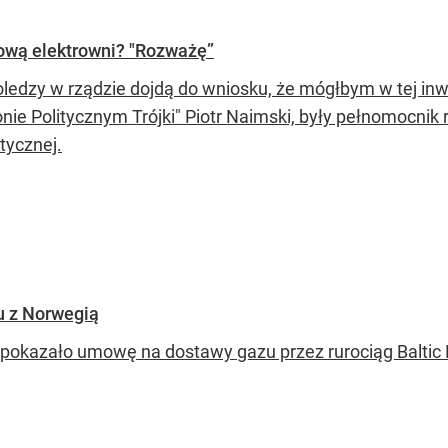
dową elektrowni? "Rozważę”
oledzy w rządzie dojdą do wniosku, że mógłbym w tej inwe
nie Politycznym Trójki" Piotr Naimski, były pełnomocnik 
tycznej.
tu z Norwegią
pokazało umowę na dostawy gazu przez rurociąg Baltic P