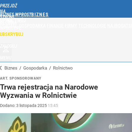
PRZEJDŹ
NA
BIZNES WPROST
STRONĘ
OPINIE
TWÓJ
GŁÓWNĄ
PORTFEL
GOSPODARKA
FINANSE
FIRMY
TECHNOLOGIE
NAJBOGATSI
WPROST.PL
UBSKRYBUJ
ZALOGUJ
MENU
Biznes
/
Gospodarka
/
Rolnictwo
ART. SPONSOROWANY
Trwa rejestracja na Narodowe
Wyzwania w Rolnictwie
Dodano:
3
listopada
2025
15:45