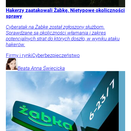
Hakerzy zaatakowali Żabkę. Nietypowe okoliczności
sprawy
Cyberatak na Żabkę został zgłoszony służbom.
Sprawdzane są okoliczności włamania i zakres
potencjalnych strat do których doszło, w wyniku ataku
hakerów.
Firmy i rynki
Cyberbezpieczeństwo
Beata Anna
Święcicka