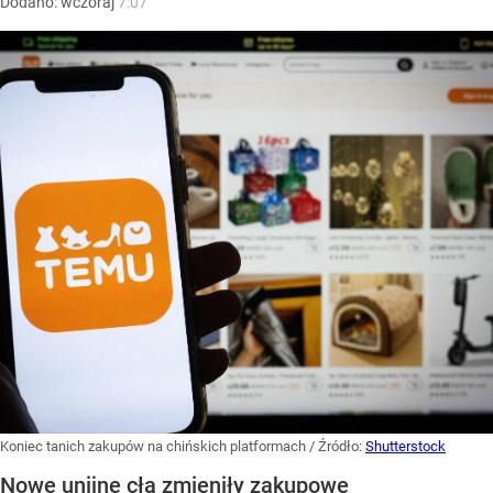
Dodano:
wczoraj
7:07
Koniec tanich zakupów na chińskich platformach
/ Źródło:
Shutterstock
Nowe unijne cła zmieniły zakupowe