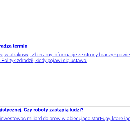
radza termin
 wiatrakową. Zbieramy informacje ze strony branży - powie
 Polityk zdradził, kiedy pojawi się ustawa.
istycznej. Czy roboty zastąpią ludzi?
westować miliard dolarów w obiecujące start-upy, które łącz