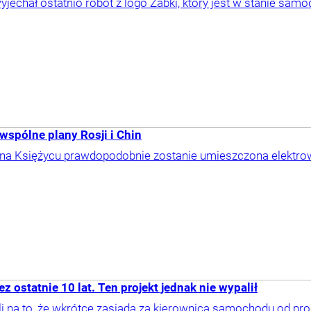
jechał ostatnio robot z logo Żabki, który jest w stanie samo
wspólne plany Rosji i Chin
na Księżycu prawdopodobnie zostanie umieszczona elektrown
 ostatnie 10 lat. Ten projekt jednak nie wypalił
yli na to, że wkrótce zasiądą za kierownicą samochodu od pr