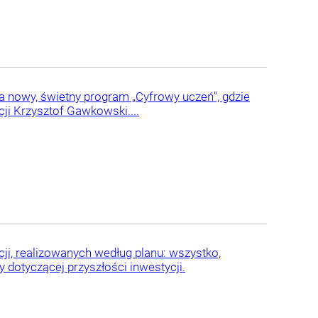
na nowy, świetny program „Cyfrowy uczeń", gdzie
cji Krzysztof Gawkowski....
ji, realizowanych według planu: wszystko,
 dotyczącej przyszłości inwestycji.