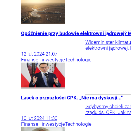
Opóźnienie przy budowie elektrowni jądrowej? M
Wiceminister klimatu
elektrowni jądrowej.
12
lut
2024
21:07
Finanse i inwestycje
Technologie
Lasek o przyszłości CPK. „Nie ma dyskusji..."
Gdybyśmy chcieli zam
rządu ds. CPK. Jak n
10
lut
2024
11:30
Finanse i inwestycje
Technologie