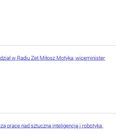
dział w Radiu Zet Miłosz Motyka, wiceminister
ą prace nad sztuczną inteligencją i robotyką.