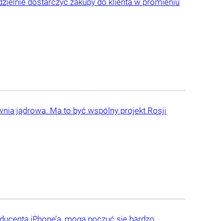
dzielnie dostarczyć zakupy do klienta w promieniu
ia jądrowa. Ma to być wspólny projekt Rosji
oducenta iPhone’a, mogą poczuć się bardzo