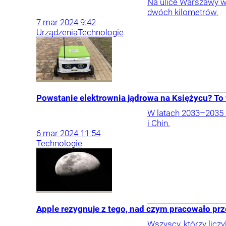
Na ulice Warszawy wy
dwóch kilometrów.
7
mar
2024
9:42
Urządzenia
Technologie
Powstanie elektrownia jądrowa na Księżycu? To 
W latach 2033–2035 
i Chin.
6
mar
2024
11:54
Technologie
Apple rezygnuje z tego, nad czym pracowało przez
Wszyscy, którzy licz