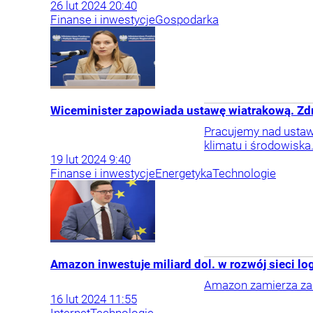
26
lut
2024
20:40
Finanse i inwestycje
Gospodarka
Wiceminister zapowiada ustawę wiatrakową. Zd
Pracujemy nad ustawą
klimatu i środowiska.
19
lut
2024
9:40
Finanse i inwestycje
Energetyka
Technologie
Amazon inwestuje miliard dol. w rozwój sieci log
Amazon zamierza zain
16
lut
2024
11:55