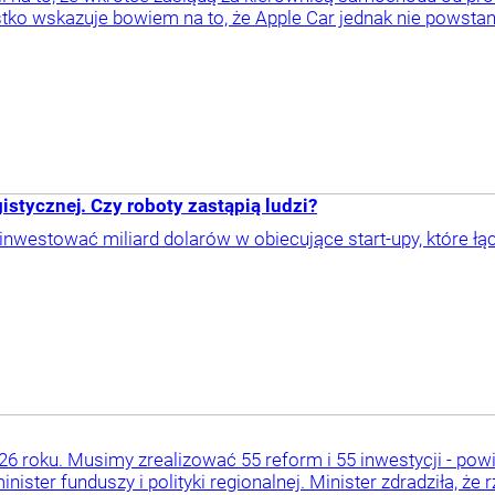
ko wskazuje bowiem na to, że Apple Car jednak nie powstan
istycznej. Czy roboty zastąpią ludzi?
westować miliard dolarów w obiecujące start-upy, które łącz
6 roku. Musimy zrealizować 55 reform i 55 inwestycji - po
ister funduszy i polityki regionalnej. Minister zdradziła, że r