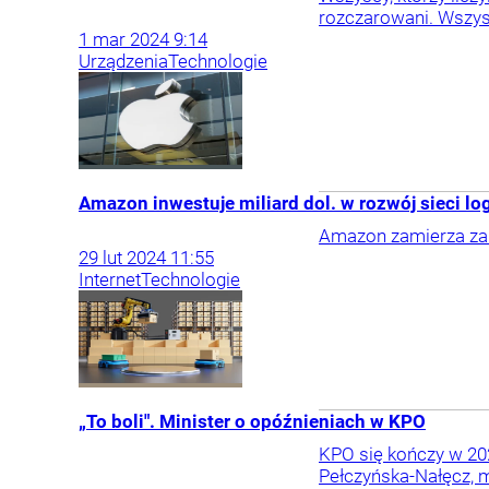
rozczarowani. Wszyst
1
mar
2024
9:14
Urządzenia
Technologie
Amazon inwestuje miliard dol. w rozwój sieci log
Amazon zamierza zain
29
lut
2024
11:55
Internet
Technologie
„To boli". Minister o opóźnieniach w KPO
KPO się kończy w 202
Pełczyńska-Nałęcz, min