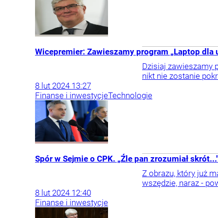
Wicepremier: Zawieszamy program „Laptop dla 
Dzisiaj zawieszamy p
nikt nie zostanie pok
8
lut
2024
13:27
Finanse i inwestycje
Technologie
Spór w Sejmie o CPK. „Źle pan zrozumiał skrót...
Z obrazu, który już 
wszędzie, naraz - po
8
lut
2024
12:40
Finanse i inwestycje