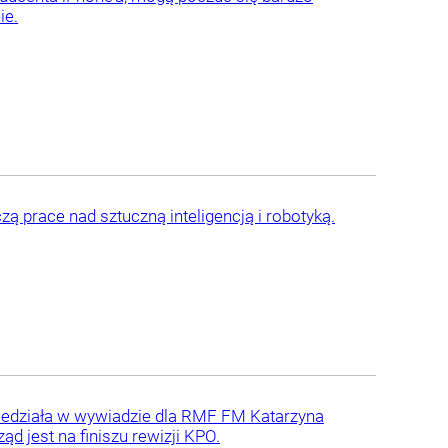
ie.
ą prace nad sztuczną inteligencją i robotyką.
wiedziała w wywiadzie dla RMF FM Katarzyna
ząd jest na finiszu rewizji KPO.