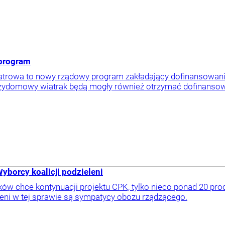
 program
atrowa to nowy rządowy program zakładający dofinansowani
rzydomowy wiatrak będą mogły również otrzymać dofinansowan
yborcy koalicji podzieleni
ków chce kontynuacji projektu CPK, tylko nieco ponad 20 proc
leni w tej sprawie są sympatycy obozu rządzącego.