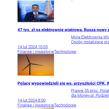
47 tys. zł na elektrownię wiatrową. Rusza nowy
Moja Elektrownia Wi
Osoby instalujące p
14
lut
2024
10:05
Finanse i inwestycje
Technologie
Polacy wypowiedzieli się ws. przyszłości CPK. W
Prawie 55 proc. Pola
dla Money.pl. Podzie
14
lut
2024
8:00
Finanse i inwestycje
Technologie