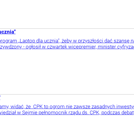
ucznia"
rogram „Laptop dla ucznia", żeby w przyszłości dać szansę 
rzywdzony - ogłosił w czwartek wicepremier, minister cyfryza
"
mamy, widać, że CPK to ogrom nie zawsze zasadnych inwestyc
wiedział w Sejmie pełnomocnik rządu ds. CPK, podczas debaty