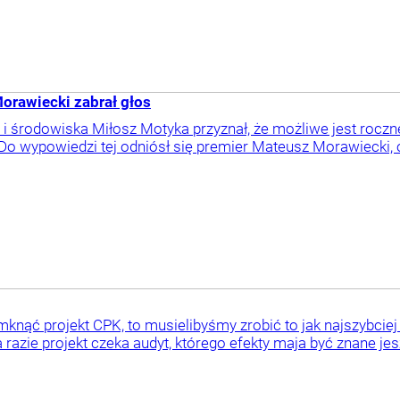
orawiecki zabrał głos
 i środowiska Miłosz Motyka przyznał, że możliwe jest roc
 Do wypowiedzi tej odniósł się premier Mateusz Morawiecki, o
knąć projekt CPK, to musielibyśmy zrobić to jak najszybcie
a razie projekt czeka audyt, którego efekty maja być znane je