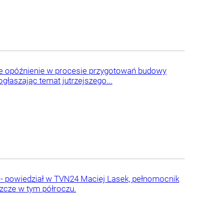
zne opóźnienie w procesie przygotowań budowy
głaszając temat jutrzejszego...
j - powiedział w TVN24 Maciej Lasek, pełnomocnik
szcze w tym półroczu.