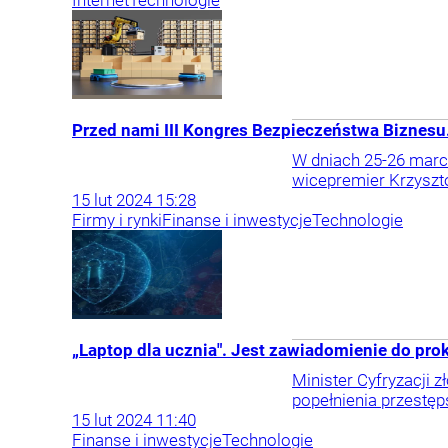
Internet
Technologie
Przed nami III Kongres Bezpieczeństwa Biznesu
W dniach 25-26 marca
wicepremier Krzyszto
15
lut
2024
15:28
Firmy i rynki
Finanse i inwestycje
Technologie
„Laptop dla ucznia". Jest zawiadomienie do pro
Minister Cyfryzacji
popełnienia przestęp
15
lut
2024
11:40
Finanse i inwestycje
Technologie