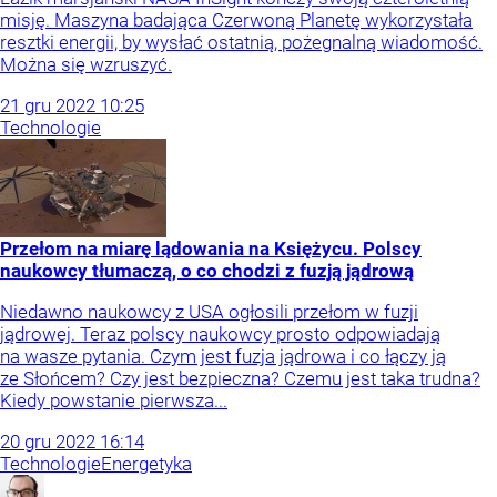
misję. Maszyna badająca Czerwoną Planetę wykorzystała
resztki energii, by wysłać ostatnią, pożegnalną wiadomość.
Można się wzruszyć.
21
gru
2022
10:25
Technologie
Przełom na miarę lądowania na Księżycu. Polscy
naukowcy tłumaczą, o co chodzi z fuzją jądrową
Niedawno naukowcy z USA ogłosili przełom w fuzji
jądrowej. Teraz polscy naukowcy prosto odpowiadają
na wasze pytania. Czym jest fuzja jądrowa i co łączy ją
ze Słońcem? Czy jest bezpieczna? Czemu jest taka trudna?
Kiedy powstanie pierwsza...
20
gru
2022
16:14
Technologie
Energetyka