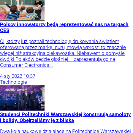
Polscy innowatorzy będą reprezentować nas na targach
CES
Ci, którzy już poznali technologię drukowania światłem
oferowaną przez markę Inuru, mówią wprost: to znacznie
więcej niż atrakcyjna ciekawostka. Niebawem o pomyśle
dwójki Polaków będzie głośniej – zaprezentują go na
Consumer Electronics...
4
sty
2023
10:37
Technologie
Studenci Politechniki Warszawskiej konstruują samoloty
i bolidy. Obejrzeliśmy je z bliska
Dwa koła naukowe działające na Politechnice Warszawskiej