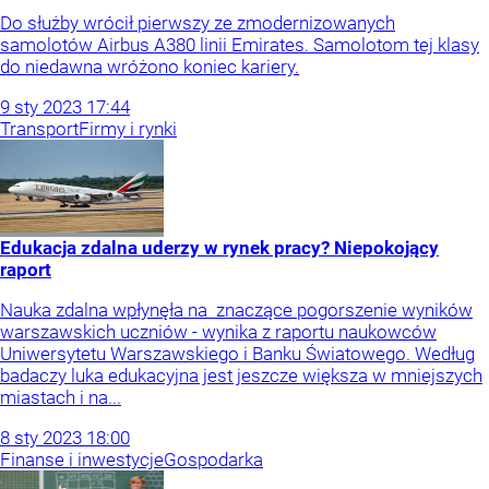
Do służby wrócił pierwszy ze zmodernizowanych
samolotów Airbus A380 linii Emirates. Samolotom tej klasy
do niedawna wróżono koniec kariery.
9
sty
2023
17:44
Transport
Firmy i rynki
Edukacja zdalna uderzy w rynek pracy? Niepokojący
raport
Nauka zdalna wpłynęła na znaczące pogorszenie wyników
warszawskich uczniów - wynika z raportu naukowców
Uniwersytetu Warszawskiego i Banku Światowego. Według
badaczy luka edukacyjna jest jeszcze większa w mniejszych
miastach i na...
8
sty
2023
18:00
Finanse i inwestycje
Gospodarka