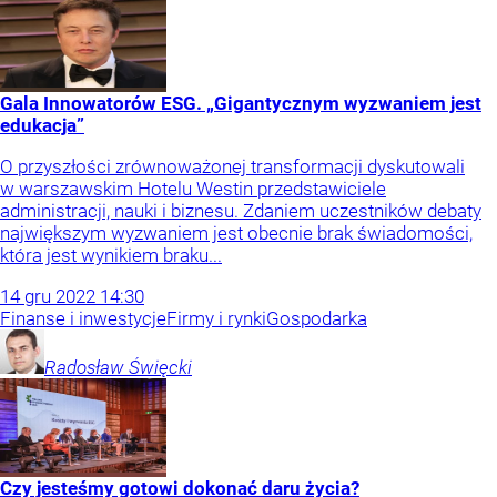
Gala Innowatorów ESG. „Gigantycznym wyzwaniem jest
edukacja”
O przyszłości zrównoważonej transformacji dyskutowali
w warszawskim Hotelu Westin przedstawiciele
administracji, nauki i biznesu. Zdaniem uczestników debaty
największym wyzwaniem jest obecnie brak świadomości,
która jest wynikiem braku...
14
gru
2022
14:30
Finanse i inwestycje
Firmy i rynki
Gospodarka
Radosław
Święcki
Czy jesteśmy gotowi dokonać daru życia?