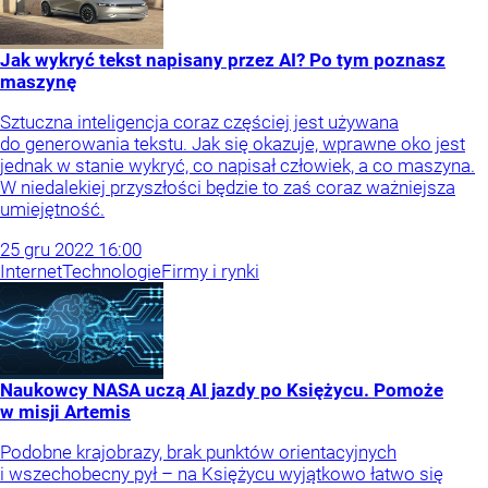
Jak wykryć tekst napisany przez AI? Po tym poznasz
maszynę
Sztuczna inteligencja coraz częściej jest używana
do generowania tekstu. Jak się okazuje, wprawne oko jest
jednak w stanie wykryć, co napisał człowiek, a co maszyna.
W niedalekiej przyszłości będzie to zaś coraz ważniejsza
umiejętność.
25
gru
2022
16:00
Internet
Technologie
Firmy i rynki
Naukowcy NASA uczą AI jazdy po Księżycu. Pomoże
w misji Artemis
Podobne krajobrazy, brak punktów orientacyjnych
i wszechobecny pył – na Księżycu wyjątkowo łatwo się