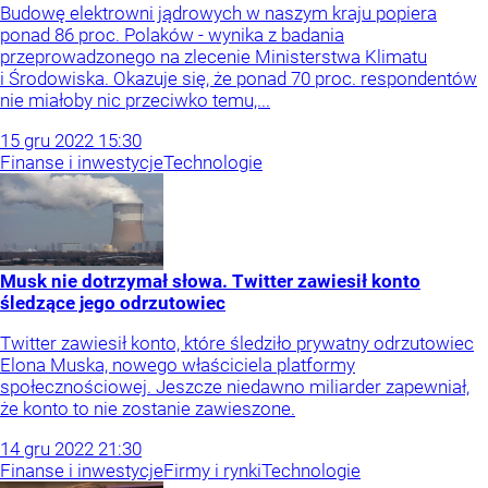
Budowę elektrowni jądrowych w naszym kraju popiera
ponad 86 proc. Polaków - wynika z badania
przeprowadzonego na zlecenie Ministerstwa Klimatu
i Środowiska. Okazuje się, że ponad 70 proc. respondentów
nie miałoby nic przeciwko temu,...
15
gru
2022
15:30
Finanse i inwestycje
Technologie
Musk nie dotrzymał słowa. Twitter zawiesił konto
śledzące jego odrzutowiec
Twitter zawiesił konto, które śledziło prywatny odrzutowiec
Elona Muska, nowego właściciela platformy
społecznościowej. Jeszcze niedawno miliarder zapewniał,
że konto to nie zostanie zawieszone.
14
gru
2022
21:30
Finanse i inwestycje
Firmy i rynki
Technologie