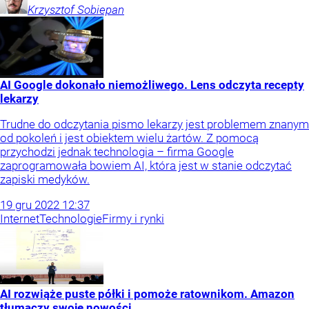
Krzysztof
Sobiepan
AI Google dokonało niemożliwego. Lens odczyta recepty
lekarzy
Trudne do odczytania pismo lekarzy jest problemem znanym
od pokoleń i jest obiektem wielu żartów. Z pomocą
przychodzi jednak technologia – firma Google
zaprogramowała bowiem AI, która jest w stanie odczytać
zapiski medyków.
19
gru
2022
12:37
Internet
Technologie
Firmy i rynki
AI rozwiąże puste półki i pomoże ratownikom. Amazon
tłumaczy swoje nowości