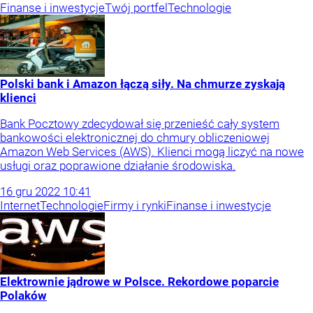
Finanse i inwestycje
Twój portfel
Technologie
Polski bank i Amazon łączą siły. Na chmurze zyskają
klienci
Bank Pocztowy zdecydował się przenieść cały system
bankowości elektronicznej do chmury obliczeniowej
Amazon Web Services (AWS). Klienci mogą liczyć na nowe
usługi oraz poprawione działanie środowiska.
16
gru
2022
10:41
Internet
Technologie
Firmy i rynki
Finanse i inwestycje
Elektrownie jądrowe w Polsce. Rekordowe poparcie
Polaków