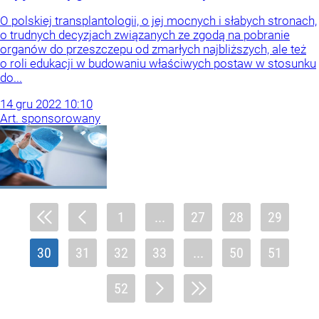
O polskiej transplantologii, o jej mocnych i słabych stronach,
o trudnych decyzjach związanych ze zgodą na pobranie
organów do przeszczepu od zmarłych najbliższych, ale też
o roli edukacji w budowaniu właściwych postaw w stosunku
do...
14
gru
2022
10:10
Art. sponsorowany
1
...
27
28
29
30
31
32
33
...
50
51
52