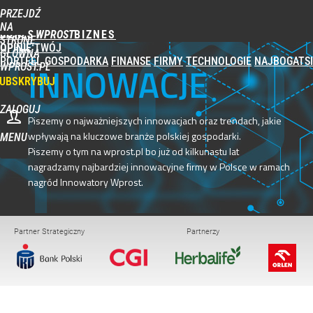
PRZEJDŹ
NA
BIZNES WPROST
STRONĘ
OPINIE
TWÓJ
GŁÓWNĄ
PORTFEL
GOSPODARKA
FINANSE
FIRMY
TECHNOLOGIE
NAJBOGATSI
INNOWACJE
WPROST.PL
UBSKRYBUJ
ZALOGUJ
Piszemy o najważniejszych innowacjach oraz trendach, jakie
wpływają na kluczowe branże polskiej gospodarki.
MENU
Piszemy o tym na wprost.pl bo już od kilkunastu lat
nagradzamy najbardziej innowacyjne firmy w Polsce w ramach
nagród Innowatory Wprost.
Partner Strategiczny
Partnerzy