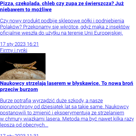
Pizza, czekolada, chleb czy zupa ze świerszcza? Już
niebawem to możliwe
Czy nowy produkt podbije sklepowe półki i podniebienia
Polaków? Przekonamy się wkrótce, gdyż mąka z insektów
oficjalnie weszła do użytku na terenie Unii Europejskiej.
17
sty
2023
16:21
Firmy i rynki
Naukowcy strzelają laserem w błyskawice. To nowa broń
przeciw burzom
Burze potrafią wyrządzić duże szkody, a nasze
piorunochrony od dziesiątek lat są takie same. Naukowcy
postanowili to zmienić i eksperymentują ze strzelaniem
w chmury wiązkami lasera. Metoda ma być nawet kilka razy
lepsza od obecnych...