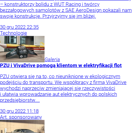
– konstruktorzy bolidu z WUT Racing i twórcy
bezzałogowych samolotów z SAE AeroDesign pokazali nam
swoje konstrukcje. Przyjrzyjmy się im bliżej.
30
gru
2022
22:35
Technologie
Galeria
PZU i VivaDrive pomogą klientom w elektryfikacji flot
PZU otwiera się na to, co nieuniknione w ekologicznym
podejściu do transportu. We współpracy z firmą VivaDrive
wychodzi naprzeciw zmieniającej się rzeczywistości
i ułatwia wprowadzanie aut elektrycznych do polskich
przedsiębiorstw....
30
gru
2022
11:18
Art. sponsorowany