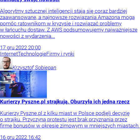
Algorytmy sztucznej inteligencji stają się coraz bardziej
zaawansowane, a najnowsze rozwiązania Amazona mogą
pomóc ratownikom w kryzysie i rozwiązać problemy
w łańcuchu dostaw. Z AWS podsumowujemy najważniejsze
nowości z wydarzenia...
17
gru
2022
20:00
Internet
Technologie
Firmy i rynki
Krzysztof
Sobiepan
Kurierzy Pyszne.pl strajkują. Oburzyła ich jedna rzecz
Kurierzy Pyszne.pl z kilku miast w Polsce podjęli decyzję
o strajku. Przyczyną protestu jest brak przyznania przez
firmę bonusów w okresie zimowym w mniejszych miastach.
16
gru
2022
16:42