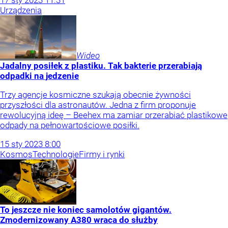
17
sty
2023
11:31
Urządzenia
Wideo
Jadalny posiłek z plastiku. Tak bakterie przerabiają
odpadki na jedzenie
Trzy agencje kosmiczne szukają obecnie żywności
przyszłości dla astronautów. Jedna z firm proponuje
rewolucyjną ideę – Beehex ma zamiar przerabiać plastikowe
odpady na pełnowartościowe posiłki.
15
sty
2023
8:00
Kosmos
Technologie
Firmy i rynki
To jeszcze nie koniec samolotów gigantów.
Zmodernizowany A380 wraca do służby