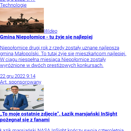
Technologie
Wideo
Gmina Niepołomice - tu żyje się najlepiej
Niepołomice drugi rok z rzędy zostały uznane najlepszą
gminą Małopolski. To tutaj żyje się mieszkańcom najlepiej.
W ciągu niespełna miesiąca Niepołomice zostały
wyróżnione w dwóch prestiżowych konkursach.
22
gru
2022
9:14
Art. sponsorowany
„To moje ostatnie zdjęcie”. Łazik marsjański InSight
pożegnał się z fanami
Łazik marsjański NASA InSight kończy swoją czteroletnią