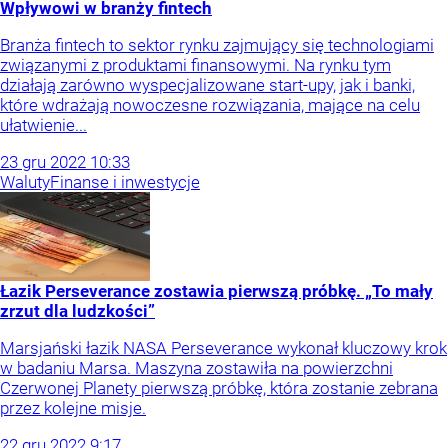
Wpływowi w branży fintech
Branża fintech to sektor rynku zajmujący się technologiami
związanymi z produktami finansowymi. Na rynku tym
działają zarówno wyspecjalizowane start-upy, jak i banki,
które wdrażają nowoczesne rozwiązania, mające na celu
ułatwienie...
23
gru
2022
10:33
Waluty
Finanse i inwestycje
Łazik Perseverance zostawia pierwszą próbkę. „To mały
zrzut dla ludzkości”
Marsjański łazik NASA Perseverance wykonał kluczowy krok
w badaniu Marsa. Maszyna zostawiła na powierzchni
Czerwonej Planety pierwszą próbkę, która zostanie zebrana
przez kolejne misje.
22
gru
2022
9:17