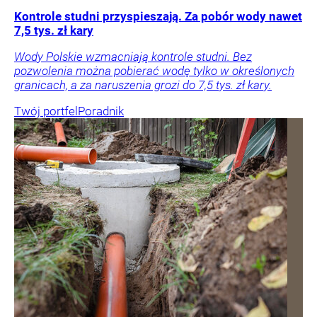
Kontrole studni przyspieszają. Za pobór wody nawet
7,5 tys. zł kary
Wody Polskie wzmacniają kontrole studni. Bez
pozwolenia można pobierać wodę tylko w określonych
granicach, a za naruszenia grozi do 7,5 tys. zł kary.
Twój portfel
Poradnik