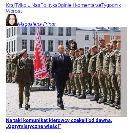
Kraj
Tylko u Nas
Polityka
Opinie i komentarze
Tygodnik
Wprost
Magdalena
Frindt
Na taki komunikat kierowcy czekali od dawna.
„Optymistyczne wieści”