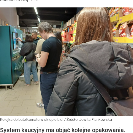
Kolejka do butelkomatu w sklepie Lidl
/ Źródło:
Jowita Flankowska
System kaucyjny ma objąć kolejne opakowania.