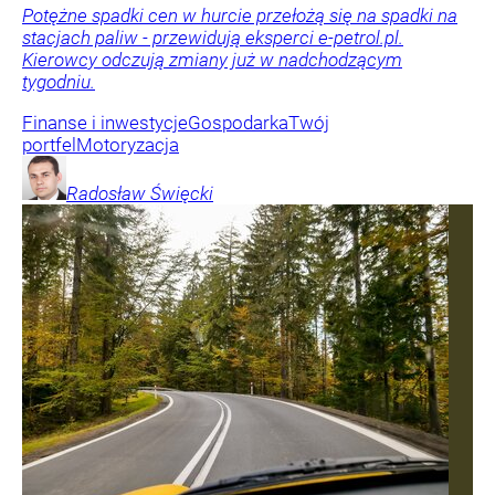
Potężne spadki cen w hurcie przełożą się na spadki na
stacjach paliw - przewidują eksperci e-petrol.pl.
Kierowcy odczują zmiany już w nadchodzącym
tygodniu.
Finanse i inwestycje
Gospodarka
Twój
portfel
Motoryzacja
Radosław
Święcki