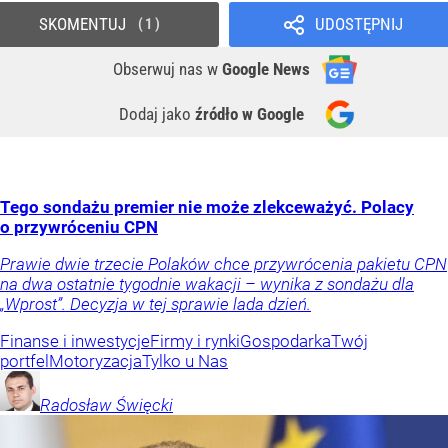
SKOMENTUJ
UDOSTĘPNIJ
1
Obserwuj nas
w
Google News
Dodaj jako
źródło w Google
Tego sondażu premier nie może zlekceważyć. Polacy
o przywróceniu CPN
Prawie dwie trzecie Polaków chce przywrócenia pakietu CPN
na dwa ostatnie tygodnie wakacji – wynika z sondażu dla
„Wprost”. Decyzja w tej sprawie lada dzień.
Finanse i inwestycje
Firmy i rynki
Gospodarka
Twój
portfel
Motoryzacja
Tylko u Nas
Radosław
Święcki