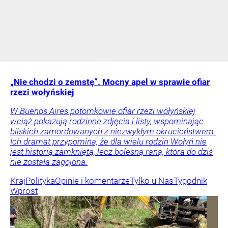
„Nie chodzi o zemstę”. Mocny apel w sprawie ofiar
rzezi wołyńskiej
W Buenos Aires potomkowie ofiar rzezi wołyńskiej
wciąż pokazują rodzinne zdjęcia i listy, wspominając
bliskich zamordowanych z niezwykłym okrucieństwem.
Ich dramat przypomina, że dla wielu rodzin Wołyń nie
jest historią zamkniętą, lecz bolesną raną, która do dziś
nie została zagojona.
Kraj
Polityka
Opinie i komentarze
Tylko u Nas
Tygodnik
Wprost