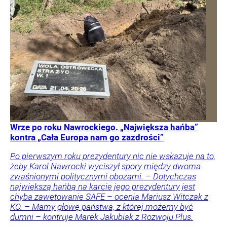
Wrze po roku Nawrockiego. „Największa hańba”
kontra „Cała Europa nam go zazdrości”
Po pierwszym roku prezydentury nic nie wskazuje na to,
żeby Karol Nawrocki wyciszył spory między dwoma
zwaśnionymi politycznymi obozami. – Dotychczas
największą hańbą na karcie jego prezydentury jest
chyba zawetowanie SAFE – ocenia Mariusz Witczak z
KO. – Mamy głowę państwa, z której możemy być
dumni – kontruje Marek Jakubiak z Rozwoju Plus.