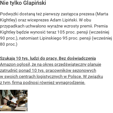
Nie tylko Glapiński
Podwyżki dostaną też pierwszy zastępca prezesa (Marta
Kightley) oraz wiceprezes Adam Lipiński. W obu
przypadkach uchwalono wyraźne wzrosty premii. Premia
Kightley będzie wynosić teraz 105 proc. pensji (wcześniej
90 proc.), natomiast Lipinskiego 95 proc. pensji (wcześniej
80 proc.)
Szukają 10 tys. ludzi do pracy. Bez doświadczenia
Amazon ogłosił, że na okres przedświąteczny planuje
zatrudnić ponad 10 tys. pracowników sezonowych
w swoich centrach logistycznych w Polsce. W związku
z tym, firma podnosi również wynagrodzenie.