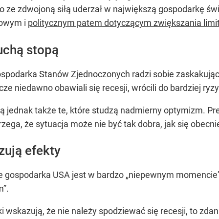
to ze zdwojoną siłą uderzał w największą gospodarkę św
kowym i
politycznym patem dotyczącym zwiększania limi
uchą stopą
ospodarka Stanów Zjednoczonych radzi sobie zaskakując
zcze niedawno obawiali się recesji, wrócili do bardziej r
 jednak także te, które studzą nadmierny optymizm. Pr
ega, że sytuacja może nie być tak dobra, jak się obecni
ują efekty
 gospodarka USA jest w bardzo
„niepewnym momencie
m”
.
i wskazują, że nie należy spodziewać się recesji, to z