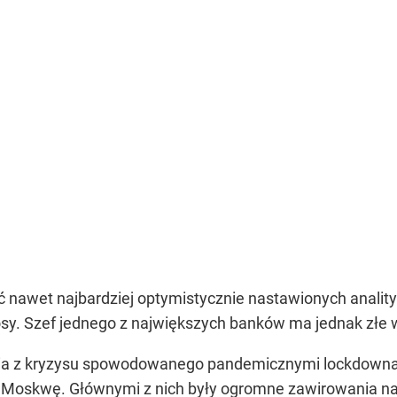
ść nawet najbardziej optymistycznie nastawionych anali
osy. Szef jednego z największych banków ma jednak złe w
ia z kryzysu spowodowanego pandemicznymi lockdownam
Moskwę. Głównymi z nich były ogromne zawirowania na ry