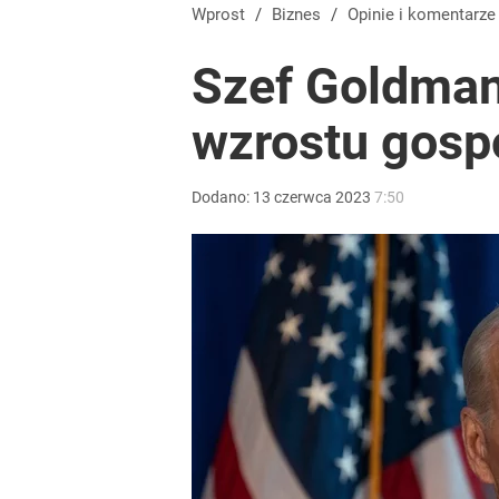
Wprost
/
Biznes
/
Opinie i komentarze
Szef Goldman
wzrostu gospo
Dodano:
13
czerwca
2023
7:50