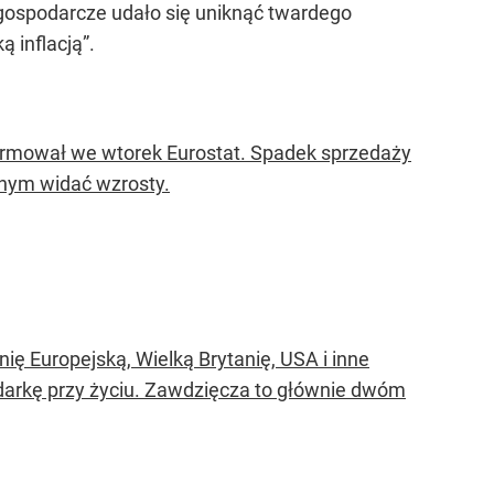
, gospodarcze udało się uniknąć twardego
ą inflacją”
.
formował we wtorek Eurostat. Spadek sprzedaży
znym widać wzrosty.
ię Europejską, Wielką Brytanię, USA i inne
darkę przy życiu. Zawdzięcza to głównie dwóm