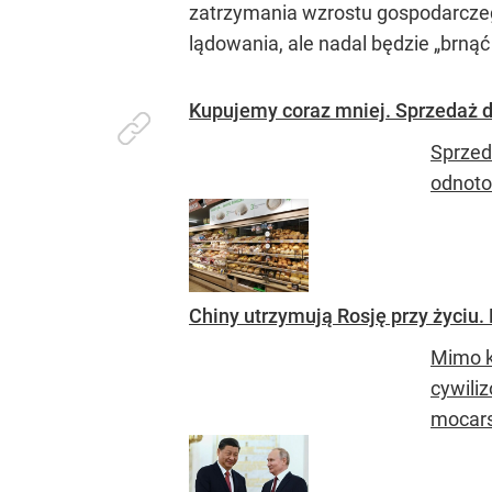
zatrzymania wzrostu gospodarcze
lądowania, ale nadal będzie
„brnąć
Kupujemy coraz mniej. Sprzedaż d
Sprzed
odnoto
Chiny utrzymują Rosję przy życiu
Mimo k
cywili
mocar