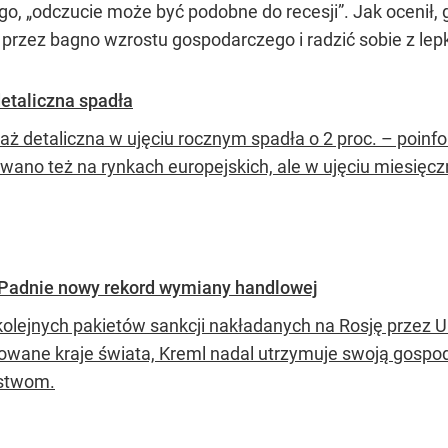
go,
„odczucie może być podobne do recesji”
. Jak ocenił
 przez bagno wzrostu gospodarczego i radzić sobie z lepk
etaliczna spadła
aż detaliczna w ujęciu rocznym spadła o 2 proc. – poin
wano też na rynkach europejskich, ale w ujęciu miesięc
. Padnie nowy rekord wymiany handlowej
olejnych pakietów sankcji nakładanych na Rosję przez Un
zowane kraje świata, Kreml nadal utrzymuje swoją gospo
stwom.