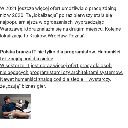
W 2021 jeszcze więcej ofert umożliwiało pracę zdalną
niż w 2020. Ta „lokalizacja” po raz pierwszy stała się
najpopularniejsza w ogłoszeniach, wyprzedzając
Warszawę, która znalazła się na drugim miejscu. Kolejne
lokalizacje to Kraków, Wrocław, Poznań.
Polska branża IT nie tylko dla programistów. Humaniści
też znajdą coś dla siebie
W sektorze IT jest coraz więcej ofert pracy dla osób
nie będących programistami czy architektami systemów.
Nawet humaniści znajdą coś dla siebie – wystarczy,
że „czują” biznes gier.