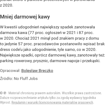
z 2020.
Mniej darmowej kawy
W kwestii udogodnień największy spadek zanotowała
darmowa kawa (77 proc. ogłoszeń w 2021 i 87 proc.
w 2020. Chociaż 2021 minął pod znakiem pracy z domu
to jedynie 57 proc. pracodawców postanowiło wpisać brak
dress code’u jako udogodnienie, tyle samo, co w 2020.
Największe spadki, oprócz darmowej kawy, zanotowały też:
parking rowerowy, prysznic, darmowe napoje i przekąski.
Opracował:
Bolesław Breczko
Źródło:
No Fluff Jobs
© ℗
Materiał chroniony prawem autorskim. Wszelkie prawa zastrzeżone.
Dalsze rozpowszechnianie artykułu tylko za zgodą wydawcy tygodnika
Wprost.
Regulamin i warunki licencjonowania materiałów prasowych
.