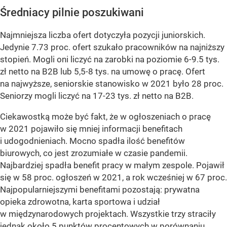
Średniacy pilnie poszukiwani
Najmniejsza liczba ofert dotyczyła pozycji juniorskich.
Jedynie 7.73 proc. ofert szukało pracowników na najniższy
stopień. Mogli oni liczyć na zarobki na poziomie 6-9.5 tys.
zł netto na B2B lub 5,5-8 tys. na umowę o pracę. Ofert
na najwyższe, seniorskie stanowisko w 2021 było 28 proc.
Seniorzy mogli liczyć na 17-23 tys. zł netto na B2B.
Ciekawostką może być fakt, że w ogłoszeniach o pracę
w 2021 pojawiło się mniej informacji benefitach
i udogodnieniach. Mocno spadła ilość benefitów
biurowych, co jest zrozumiałe w czasie pandemii.
Najbardziej spadła benefit pracy w małym zespole. Pojawił
się w 58 proc. ogłoszeń w 2021, a rok wcześniej w 67 proc.
Najpopularniejszymi benefitami pozostają: prywatna
opieka zdrowotna, karta sportowa i udział
w międzynarodowych projektach. Wszystkie trzy straciły
jednak około 5 punktów procentowych w porównaniu