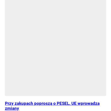
Przy zakupach poproszą o PESEL. UE wprowadza
zmiany