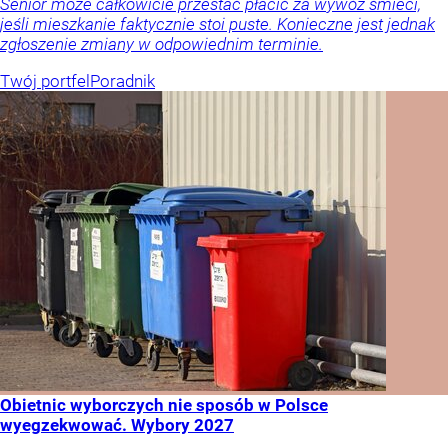
Senior może całkowicie przestać płacić za wywóz śmieci,
jeśli mieszkanie faktycznie stoi puste. Konieczne jest jednak
zgłoszenie zmiany w odpowiednim terminie.
Twój portfel
Poradnik
Obietnic wyborczych nie sposób w Polsce
wyegzekwować. Wybory 2027