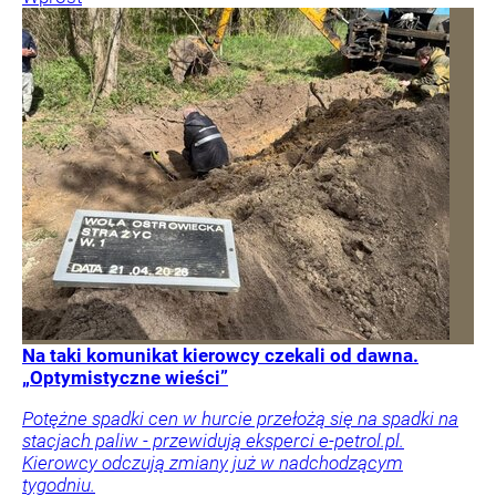
Na taki komunikat kierowcy czekali od dawna.
„Optymistyczne wieści”
Potężne spadki cen w hurcie przełożą się na spadki na
stacjach paliw - przewidują eksperci e-petrol.pl.
Kierowcy odczują zmiany już w nadchodzącym
tygodniu.