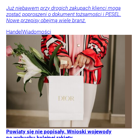
Już niebawem przy drogich zakupach klienci mogą
zostać poproszeni o dokument tożsamości i PESEL.
Nowe przepisy obejmą wiele branż.
Handel
Wiadomości
Powiaty się nie popisały. Wnioski wojewody
po wybuchu kolejnej rakiety