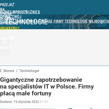
PRZEJDŹ
NA
BIZNES WPROST
STRONĘ
OPINIE
TWÓJ
GŁÓWNĄ
TECHNOLOGIE
PORTFEL
GOSPODARKA
FINANSE
FIRMY
TECHNOLOGIE
NAJBOGATSI
WPROST.PL
UBSKRYBUJ
ZALOGUJ
MENU
Biznes
/
Technologie
Gigantyczne zapotrzebowanie
na specjalistów IT w Polsce. Firmy
płacą małe fortuny
Dodano:
19
stycznia
2022
21:21