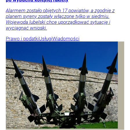
Alarmem zostało objętych 17 powiatów, a zgodnie z
planem syreny zostały włączone tylko w siedmiu.
Wojewoda lubelski chce uporządkować sytuację i
wyciągnąć wnioski.
Prawo i podatki
Usługi
Wiadomości