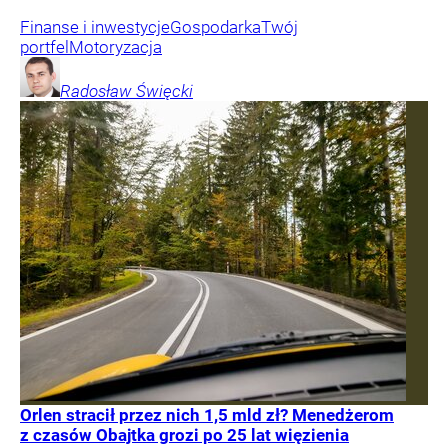
Finanse i inwestycje
Gospodarka
Twój
portfel
Motoryzacja
Radosław
Święcki
Orlen stracił przez nich 1,5 mld zł? Menedżerom
z czasów Obajtka grozi po 25 lat więzienia