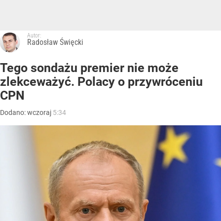
Autor:
Radosław Święcki
Tego sondażu premier nie może
zlekceważyć. Polacy o przywróceniu
CPN
Dodano:
wczoraj
5:34