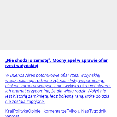
„Nie chodzi o zemstę”. Mocny apel w sprawie ofiar
rzezi wołyńskiej
W Buenos Aires potomkowie ofiar rzezi wołyńskiej
wciąż pokazują rodzinne zdjęcia i listy, wspominając
bliskich zamordowanych z niezwykłym okrucieństwem.
Ich dramat przypomina, że dla wielu rodzin Wołyń nie
jest historią zamkniętą, lecz bolesną raną, która do dziś
nie została zagojona.
Kraj
Polityka
Opinie i komentarze
Tylko u Nas
Tygodnik
Wprost