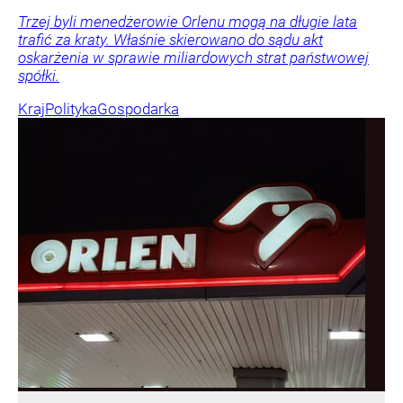
Trzej byli menedżerowie Orlenu mogą na długie lata
trafić za kraty. Właśnie skierowano do sądu akt
oskarżenia w sprawie miliardowych strat państwowej
spółki.
Kraj
Polityka
Gospodarka