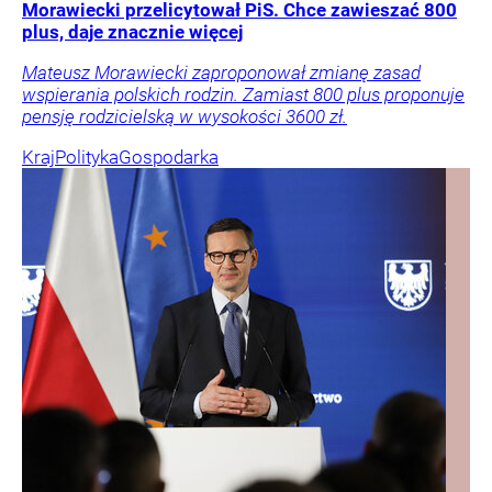
Morawiecki przelicytował PiS. Chce zawieszać 800
plus, daje znacznie więcej
Mateusz Morawiecki zaproponował zmianę zasad
wspierania polskich rodzin. Zamiast 800 plus proponuje
pensję rodzicielską w wysokości 3600 zł.
Kraj
Polityka
Gospodarka