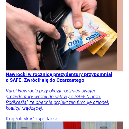
Nawrocki w rocznicę prezydentury przypomniał
o SAFE. Zwrócił się do Czarzastego
Karol Nawrocki przy okazji rocznicy swojej
prezydentury wrócił do ustawy o SAFE 0 proc.
Podkreślał, że obecnie projekt ten firmuje członek
koalicji rządzącej.
Kraj
Polityka
Gospodarka