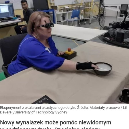
Eksperyment z okularami akustycznego dotyku
Źródło:
Materiały prasowe
/
Lil
Deverell/University of Technology Sydney
Nowy wynalazek może pomóc niewidomym