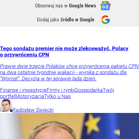
Obserwuj nas
w
Google News
Dodaj jako
źródło w Google
Tego sondażu premier nie może zlekceważyć. Polacy
o przywróceniu CPN
Prawie dwie trzecie Polaków chce przywrócenia pakietu CPN
na dwa ostatnie tygodnie wakacji - wynika z sondażu dla
“Wprost”. Decyzja w tej sprawie lada dzień.
Finanse i inwestycje
Firmy i rynki
Gospodarka
Twój
portfel
Motoryzacja
Tylko u Nas
Radosław
Święcki