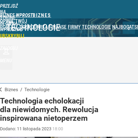
PRZEJDŹ
NA
BIZNES WPROST
STRONĘ
OPINIE
TWÓJ
GŁÓWNĄ
TECHNOLOGIE
PORTFEL
GOSPODARKA
FINANSE
FIRMY
TECHNOLOGIE
NAJBOGATSI
WPROST.PL
UBSKRYBUJ
ZALOGUJ
MENU
Biznes
/
Technologie
Technologia echolokacji
dla niewidomych. Rewolucja
inspirowana nietoperzem
Dodano:
11
listopada
2023
18:00