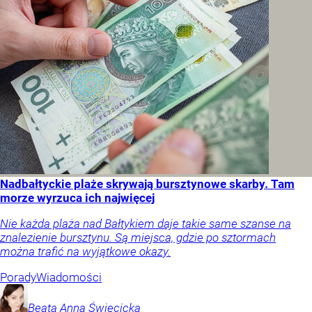
Nadbałtyckie plaże skrywają bursztynowe skarby. Tam
morze wyrzuca ich najwięcej
Nie każda plaża nad Bałtykiem daje takie same szanse na
znalezienie bursztynu. Są miejsca, gdzie po sztormach
można trafić na wyjątkowe okazy.
Porady
Wiadomości
Beata Anna
Święcicka