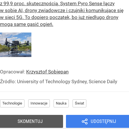
z 99,9 proc. skutecznością. System Pyro Sense łączy
w sobie AI, drony zwiadowcze i czujniki komunikujące się
w sieci 5G. To dopiero początek, bo już niedługo drony
mogą same gasić ogień.
Opracował:
Krzysztof Sobiepan
Źródło:
University of Technology Sydney, Science Daily
Technologie
Innowacje
Nauka
Świat
SKOMENTUJ
UDOSTĘPNIJ