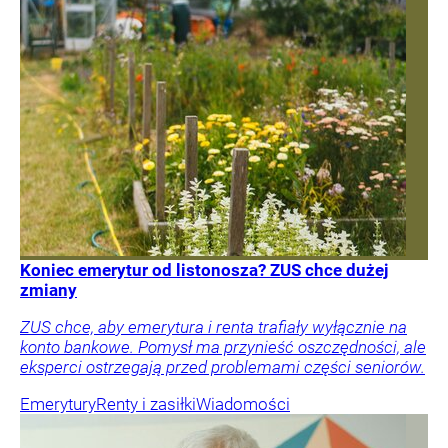
Koniec emerytur od listonosza? ZUS chce dużej
zmiany
ZUS chce, aby emerytura i renta trafiały wyłącznie na
konto bankowe. Pomysł ma przynieść oszczędności, ale
eksperci ostrzegają przed problemami części seniorów.
Emerytury
Renty i zasiłki
Wiadomości