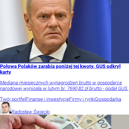
Połowa Polaków zarabia poniżej tej kwoty. GUS odkrył
karty
Mediana miesięcznych wynagrodzeń brutto w gospodarce
narodowej wyniosła w lutym br. 7690,82 zł brutto - podał GUS.
Twój portfel
Finanse i inwestycje
Firmy i rynki
Gospodarka
Radosław
Święcki