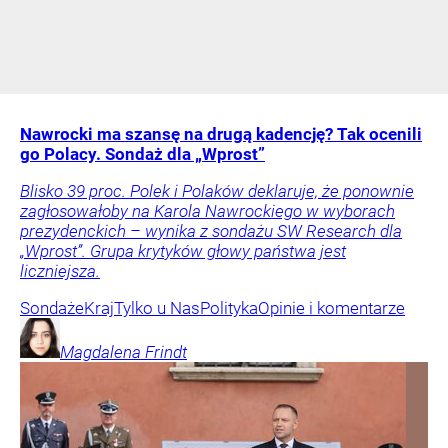
Nawrocki ma szansę na drugą kadencję? Tak ocenili
go Polacy. Sondaż dla „Wprost”
Blisko 39 proc. Polek i Polaków deklaruje, że ponownie
zagłosowałoby na Karola Nawrockiego w wyborach
prezydenckich – wynika z sondażu SW Research dla
„Wprost”. Grupa krytyków głowy państwa jest
liczniejsza.
Sondaże
Kraj
Tylko u Nas
Polityka
Opinie i komentarze
Magdalena
Frindt