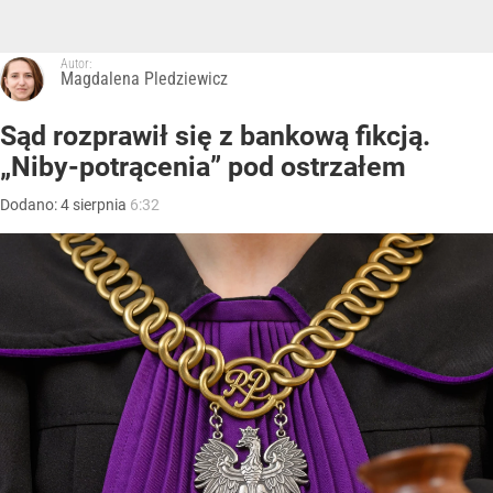
Autor:
Magdalena Pledziewicz
Sąd rozprawił się z bankową fikcją.
„Niby-potrącenia” pod ostrzałem
Dodano:
4
sierpnia
6:32