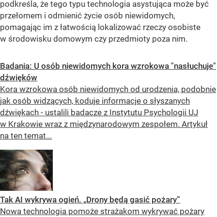
podkreśla, że tego typu technologia asystująca może być
przełomem i odmienić życie osób niewidomych,
pomagając im z łatwością lokalizować rzeczy osobiste
w środowisku domowym czy przedmioty poza nim.
Badania: U osób niewidomych kora wzrokowa "nasłuchuje"
dźwięków
Kora wzrokowa osób niewidomych od urodzenia, podobnie
jak osób widzących, koduje informacje o słyszanych
dźwiękach - ustalili badacze z Instytutu Psychologii UJ
w Krakowie wraz z międzynarodowym zespołem. Artykuł
na ten temat...
Tak AI wykrywa ogień. „Drony będą gasić pożary”
Nowa technologia pomoże strażakom wykrywać pożary