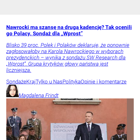
Nawrocki ma szansę na drugą kadencję? Tak ocenili
go Polacy. Sondaż dla „Wprost”
Blisko 39 proc. Polek i Polaków deklaruje, że ponownie
zagłosowałoby na Karola Nawrockiego w wyborach
prezydenckich – wynika z sondażu SW Research dla
„Wprost”. Grupa krytyków głowy państwa jest
liczniejsza.
Sondaże
Kraj
Tylko u Nas
Polityka
Opinie i komentarze
Magdalena
Frindt