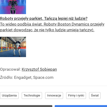
Roboty przejęły parkiet. Tańczą lepiej niż ludzie?
To wideo podbija świat. Roboty Boston Dynamics przejęły
parkiet dowodząc, że nie tylko ludzie umieją tańczyć.
Opracował:
Krzysztof Sobiepan
Źródło:
Engadget, Space.com
Urządzenia
Technologie
Innowacje
Firmy i rynki
Świat