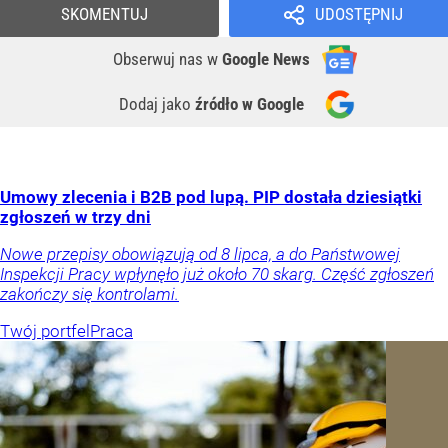
SKOMENTUJ
UDOSTĘPNIJ
Obserwuj nas
w
Google News
Dodaj jako
źródło w Google
Umowy zlecenia i B2B pod lupą. PIP dostała dziesiątki
zgłoszeń w trzy dni
Nowe przepisy obowiązują od 8 lipca, a do Państwowej
Inspekcji Pracy wpłynęło już około 70 skarg. Część zgłoszeń
zakończy się kontrolami.
Twój portfel
Praca