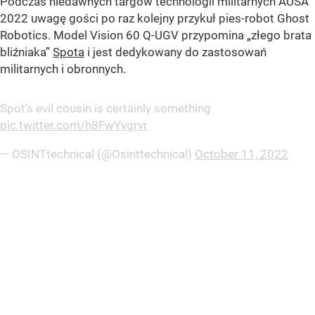
Podczas niedawnych targów technologii militarnych AUSA
2022 uwagę gości po raz kolejny przykuł pies-robot Ghost
Robotics. Model Vision 60 Q-UGV przypomina „złego brata
bliźniaka”
Spota
i jest dedykowany do zastosowań
militarnych i obronnych.
Spot’s evil cousin is certainly something
pic.twitter.com/h8FwYvgrvr
— OSINTtechnical (@Osinttechnical)
October 11, 2022