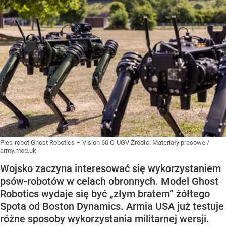
Pies-robot Ghost Robotics – Vision 60 Q-UGV
Źródło:
Materiały prasowe
/
army.mod.uk
Wojsko zaczyna interesować się wykorzystaniem
psów-robotów w celach obronnych. Model Ghost
Robotics wydaje się być „złym bratem” żółtego
Spota od Boston Dynamics. Armia USA już testuje
różne sposoby wykorzystania militarnej wersji.