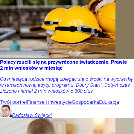
Polacy rzucili się na przywrócone świadczenie. Prawie
2 mln wniosków w miesiąc
Od miesiąca rodzice mogą ubiegać się o środki na wyprawkę
w ramach nowej edycji programu “Dobry Start”. Dotychczas
złożono niemal 2 mln wniosków o 300 plus.
Twój portfel
Finanse i inwestycje
Gospodarka
Edukacja
Radosław
Święcki