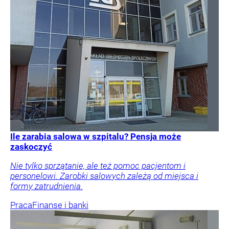
Ile zarabia salowa w szpitalu? Pensja może
zaskoczyć
Nie tylko sprzątanie, ale też pomoc pacjentom i
personelowi. Zarobki salowych zależą od miejsca i
formy zatrudnienia.
Praca
Finanse i banki