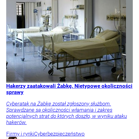
Hakerzy zaatakowali Żabkę. Nietypowe okoliczności
sprawy
Cyberatak na Żabkę został zgłoszony służbom.
Sprawdzane są okoliczności włamania i zakres
potencjalnych strat do których doszło, w wyniku ataku
hakerów.
Firmy i rynki
Cyberbezpieczeństwo