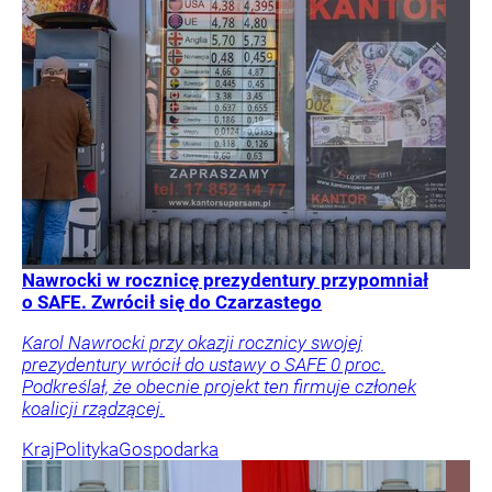
Nawrocki w rocznicę prezydentury przypomniał
o SAFE. Zwrócił się do Czarzastego
Karol Nawrocki przy okazji rocznicy swojej
prezydentury wrócił do ustawy o SAFE 0 proc.
Podkreślał, że obecnie projekt ten firmuje członek
koalicji rządzącej.
Kraj
Polityka
Gospodarka