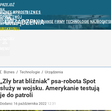
PRZEJDŹ
NA
BIZNES WPROST
STRONĘ
OPINIE
TWÓJ
GŁÓWNĄ
URZĄDZENIA
PORTFEL
GOSPODARKA
FINANSE
FIRMY
TECHNOLOGIE
NAJBOGATSI
WPROST.PL
UBSKRYBUJ
ZALOGUJ
MENU
Biznes
/
Technologie
/
Urządzenia
„Zły brat bliźniak” psa-robota Spot
służy w wojsku. Amerykanie testują
je do patroli
Dodano:
16
października
2022
12:31