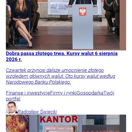
Dobra passa złotego trwa. Kursy walut 6 sierpnia
2026 r.
Czwartek przynosi dalsze umocnienie złotego
względem głównych walut. Oto kursy walut według
Narodowego Banku Polskiego.
Finanse i inwestycje
Firmy i rynki
Gospodarka
Twój
portfel
Radosław
Święcki