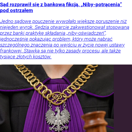
Sąd rozprawił się z bankową fikcją. „Niby-potrącenia”
pod ostrzałem
Jedno sądowe pouczenie wywołało większe poruszenie niż
niejeden wyrok. Sędzia otwarcie zakwestionował stosowaną
przez banki praktykę składania „niby-oświadczeń”,
jednocześnie pokazując problem, który może nabrać
szczególnego znaczenia po wejściu w życie nowej ustawy
frankowej. Stawką są nie tylko zasady procesu, ale także
tysiące złotych kosztów.