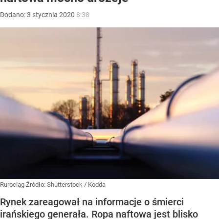
Dodano:
3
stycznia
2020
8:38
Rurociąg
Źródło:
Shutterstock
/
Kodda
Rynek zareagował na informacje o śmierci
irańskiego generała. Ropa naftowa jest blisko