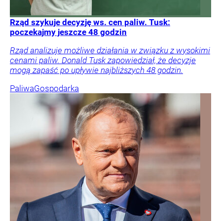
Rząd szykuje decyzję ws. cen paliw. Tusk:
poczekajmy jeszcze 48 godzin
Rząd analizuje możliwe działania w związku z wysokimi
cenami paliw. Donald Tusk zapowiedział, że decyzje
mogą zapaść po upływie najbliższych 48 godzin.
Paliwa
Gospodarka