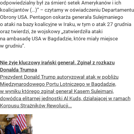
odpowiedzialny był za śmierć setek Amerykanów i ich
koalicjantów (...)” – czytamy w oświadczeniu Departamentu
Obrony USA. Pentagon oskarża generała Sulejmaniego
o ataki na bazy koalicyjne w Iraku, w tym o atak 27 grudnia
oraz twierdzi, że wojskowy „zatwierdziła ataki
na ambasadę USA w Bagdadzie, które miały miejsce
w grudniu”.
Nie żyje kluczowy irański generał. Zginął z rozkazu
Donalda Trumpa
Prezydent Donald Trump autoryzował atak w pobliżu
Międzynarodowego Portu Lotniczego w Bagdadzie,
w wyniku którego zginął generał Kasem Sulejmani,
dowódca elitarnej jednostki Al Kuds, działającej w ramach
Korpusu Strażników Rewolucji...