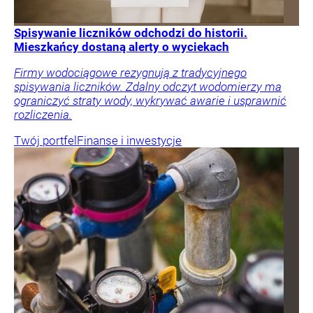
Spisywanie liczników odchodzi do historii.
Mieszkańcy dostaną alerty o wyciekach
Firmy wodociągowe rezygnują z tradycyjnego
spisywania liczników. Zdalny odczyt wodomierzy ma
ograniczyć straty wody, wykrywać awarie i usprawnić
rozliczenia.
Twój portfel
Finanse i inwestycje