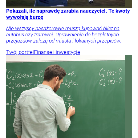
Pokazali, ile naprawdę zarabia nauczyciel. Te kwoty
wywołają burzę
Nie wszyscy pasażerowie muszą kupować bilet na
autobus czy tramwaj. Uprawnienia do bezpłatnych
przejazdów zależą od miasta i lokalnych przepisów.
Twój portfel
Finanse i inwestycje