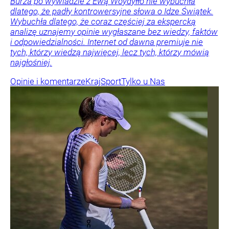
Burza po wywiadzie z Ewą Woydyłło nie wybuchła
dlatego, że padły kontrowersyjne słowa o Idze Świątek.
Wybuchła dlatego, że coraz częściej za ekspercką
analizę uznajemy opinie wygłaszane bez wiedzy, faktów
i odpowiedzialności. Internet od dawna premiuje nie
tych, którzy wiedzą najwięcej, lecz tych, którzy mówią
najgłośniej.
Opinie i komentarze
Kraj
Sport
Tylko u Nas