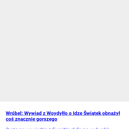
Wróbel: Wywiad z Woydyłło o Idze Świątek obnażył
coś znacznie gorszego