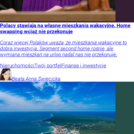
Polacy stawiają na własne mieszkania wakacyjne. Home
swapping wciąż nie przekonuje
Coraz więcej Polaków uważa, że mieszkania wakacyjne to
dobra inwestycja. Segment second home rośnie, ale
wymiana mieszkań na urlop nadal nas nie przekonuje.
Nieruchomości
Twój portfel
Finanse i inwestycje
Beata Anna
Święcicka