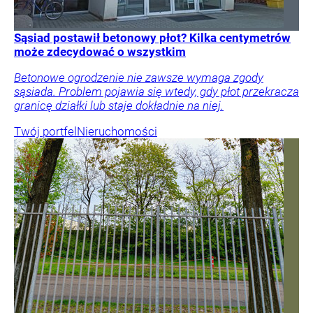
Sąsiad postawił betonowy płot? Kilka centymetrów
może zdecydować o wszystkim
Betonowe ogrodzenie nie zawsze wymaga zgody
sąsiada. Problem pojawia się wtedy, gdy płot przekracza
granicę działki lub staje dokładnie na niej.
Twój portfel
Nieruchomości