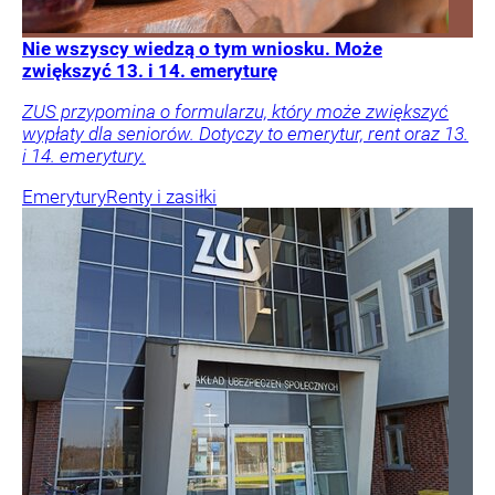
Nie wszyscy wiedzą o tym wniosku. Może
zwiększyć 13. i 14. emeryturę
ZUS przypomina o formularzu, który może zwiększyć
wypłaty dla seniorów. Dotyczy to emerytur, rent oraz 13.
i 14. emerytury.
Emerytury
Renty i zasiłki