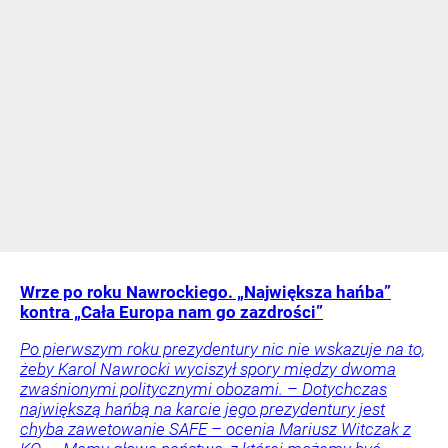
Wrze po roku Nawrockiego. „Największa hańba”
kontra „Cała Europa nam go zazdrości”
Po pierwszym roku prezydentury nic nie wskazuje na to,
żeby Karol Nawrocki wyciszył spory między dwoma
zwaśnionymi politycznymi obozami. – Dotychczas
największą hańbą na karcie jego prezydentury jest
chyba zawetowanie SAFE – ocenia Mariusz Witczak z