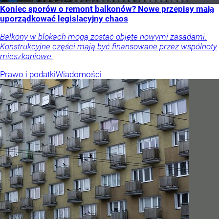
Koniec sporów o remont balkonów? Nowe przepisy mają
uporządkować legislacyjny chaos
Balkony w blokach mogą zostać objęte nowymi zasadami.
Konstrukcyjne części mają być finansowane przez wspólnoty
mieszkaniowe.
Prawo i podatki
Wiadomości