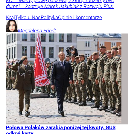
KO. – Mamy głowę państwa, z której możemy być
dumni – kontruje Marek Jakubiak z Rozwoju Plus.
Kraj
Tylko u Nas
Polityka
Opinie i komentarze
Magdalena
Frindt
Połowa Polaków zarabia poniżej tej kwoty. GUS
odkrył karty