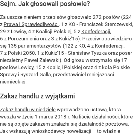
Sejm. Jak głosowali posłowie?
Za uszczelnieniem przepisów głosowało 272 posłów (224
z
Prawa i Sprawiedliwości
, 1 z KO - Franciszek Sterczewski,
29 z Lewicy, 4 z Koalicji Polskiej, 5 z
Konfederacji
,
6 z Porozumienia oraz 3 z Kukiz'15). Przeciw opowiedziało
się 135 parlamentarzystów (122 z KO, 4 z Konfederacji,
7 z Polski 2050, 1 z Kukiz'15 - Stanisław Tyszka oraz poseł
niezależny Paweł Zalewski). Od głosu wstrzymało się 17
posłów Lewicy, 15 z Koalicji Polskiej oraz 4 z koła Polskie
Sprawy i Ryszard Galla, przedstawiciel mniejszości
niemieckiej.
Zakaz handlu z wyjątkami
Zakaz handlu w niedziele
wprowadzono ustawą, która
weszła w życie 1 marca 2018 r. Na liście działalności, które
nie są objęte zakazem znalazła się działalność pocztowa.
Jak wskazują wnioskodawcy nowelizacji – to właśnie