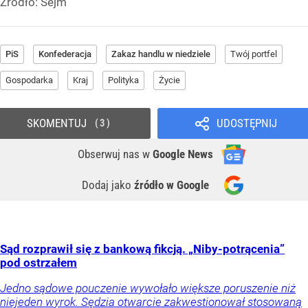
Źródło:
Sejm
PiS
Konfederacja
Zakaz handlu w niedziele
Twój portfel
Gospodarka
Kraj
Polityka
Życie
SKOMENTUJ
UDOSTĘPNIJ
3
Obserwuj nas
w
Google News
Dodaj jako
źródło w Google
Sąd rozprawił się z bankową fikcją. „Niby-potrącenia”
pod ostrzałem
Jedno sądowe pouczenie wywołało większe poruszenie niż
niejeden wyrok. Sędzia otwarcie zakwestionował stosowaną