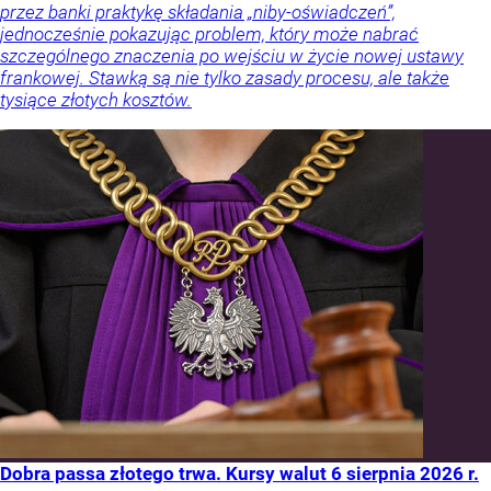
przez banki praktykę składania „niby-oświadczeń”,
jednocześnie pokazując problem, który może nabrać
szczególnego znaczenia po wejściu w życie nowej ustawy
frankowej. Stawką są nie tylko zasady procesu, ale także
tysiące złotych kosztów.
Dobra passa złotego trwa. Kursy walut 6 sierpnia 2026 r.