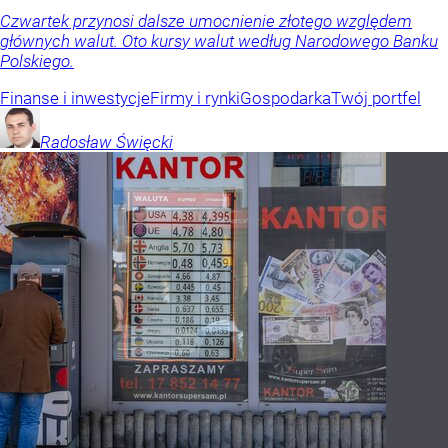
Czwartek przynosi dalsze umocnienie złotego względem
głównych walut. Oto kursy walut według Narodowego Banku
Polskiego.
Finanse i inwestycje
Firmy i rynki
Gospodarka
Twój portfel
Radosław
Święcki