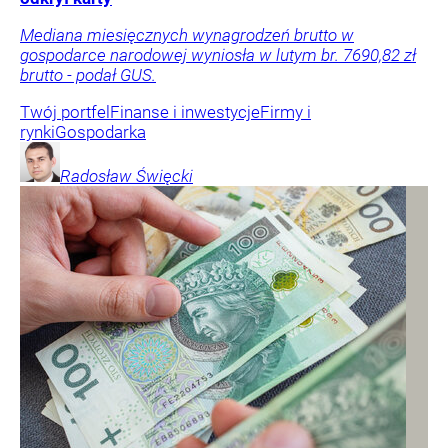
Mediana miesięcznych wynagrodzeń brutto w
gospodarce narodowej wyniosła w lutym br. 7690,82 zł
brutto - podał GUS.
Twój portfel
Finanse i inwestycje
Firmy i
rynki
Gospodarka
Radosław
Święcki