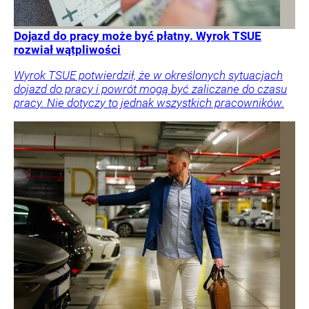
Dojazd do pracy może być płatny. Wyrok TSUE
rozwiał wątpliwości
Wyrok TSUE potwierdził, że w określonych sytuacjach
dojazd do pracy i powrót mogą być zaliczane do czasu
pracy. Nie dotyczy to jednak wszystkich pracowników.