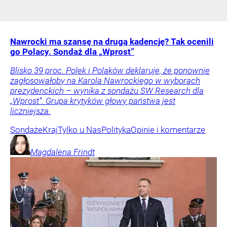
Nawrocki ma szansę na drugą kadencję? Tak ocenili
go Polacy. Sondaż dla „Wprost”
Blisko 39 proc. Polek i Polaków deklaruje, że ponownie
zagłosowałoby na Karola Nawrockiego w wyborach
prezydenckich – wynika z sondażu SW Research dla
„Wprost”. Grupa krytyków głowy państwa jest
liczniejsza.
Sondaże
Kraj
Tylko u Nas
Polityka
Opinie i komentarze
Magdalena
Frindt