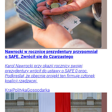
Nawrocki w rocznicę prezydentury przypomniał
o SAFE. Zwrócił się do Czarzastego
Karol Nawrocki przy okazji rocznicy swojej
prezydentury wrócił do ustawy o SAFE 0 proc.
Podkreślał, że obecnie projekt ten firmuje członek
koalicji rządzącej.
Kraj
Polityka
Gospodarka