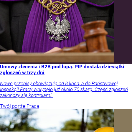
Umowy zlecenia i B2B pod lupą. PIP dostała dziesiątki
zgłoszeń w trzy dni
Nowe przepisy obowiązują od 8 lipca, a do Państwowej
Inspekcji Pracy wpłynęło już około 70 skarg. Część zgłoszeń
zakończy się kontrolami.
Twój portfel
Praca