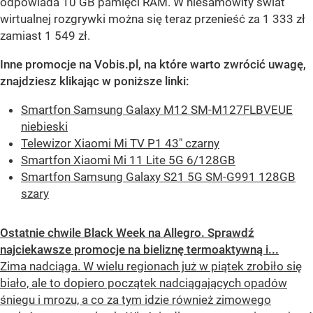
odpowiada 10 GB pamięci RAM. W niesamowity świat
wirtualnej rozgrywki można się teraz przenieść za 1 333 zł
zamiast 1 549 zł.
Inne promocje na Vobis.pl, na które warto zwrócić uwagę,
znajdziesz klikając w poniższe linki:
Smartfon Samsung Galaxy M12 SM-M127FLBVEUE
niebieski
Telewizor Xiaomi Mi TV P1 43" czarny
Smartfon Xiaomi Mi 11 Lite 5G 6/128GB
Smartfon Samsung Galaxy S21 5G SM-G991 128GB
szary
Ostatnie chwile Black Week na Allegro. Sprawdź
najciekawsze promocje na bieliznę termoaktywną i...
Zima nadciąga. W wielu regionach już w piątek zrobiło się
biało, ale to dopiero początek nadciągających opadów
śniegu i mrozu, a co za tym idzie również zimowego