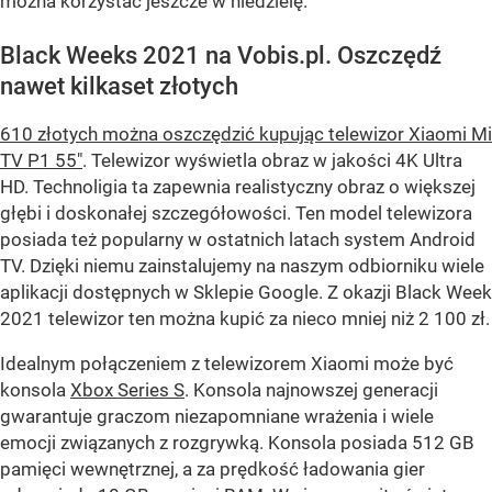
można korzystać jeszcze w niedzielę.
Black Weeks 2021 na Vobis.pl. Oszczędź
nawet kilkaset złotych
610 złotych można oszczędzić kupując telewizor Xiaomi Mi
TV P1 55"
. Telewizor wyświetla obraz w jakości 4K Ultra
HD. Technoligia ta zapewnia realistyczny obraz o większej
głębi i doskonałej szczegółowości. Ten model telewizora
posiada też popularny w ostatnich latach system Android
TV. Dzięki niemu zainstalujemy na naszym odbiorniku wiele
aplikacji dostępnych w Sklepie Google. Z okazji Black Week
2021 telewizor ten można kupić za nieco mniej niż 2 100 zł.
Idealnym połączeniem z telewizorem Xiaomi może być
konsola
Xbox Series S
. Konsola najnowszej generacji
gwarantuje graczom niezapomniane wrażenia i wiele
emocji związanych z rozgrywką. Konsola posiada 512 GB
pamięci wewnętrznej, a za prędkość ładowania gier