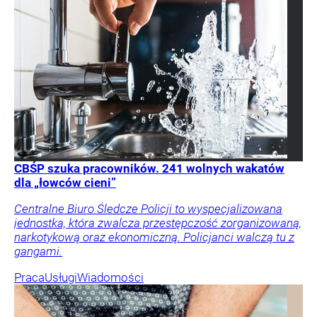
CBŚP szuka pracowników. 241 wolnych wakatów
dla „łowców cieni”
Centralne Biuro Śledcze Policji to wyspecjalizowana
jednostka, która zwalcza przestępczość zorganizowaną,
narkotykową oraz ekonomiczną. Policjanci walczą tu z
gangami.
Praca
Usługi
Wiadomości