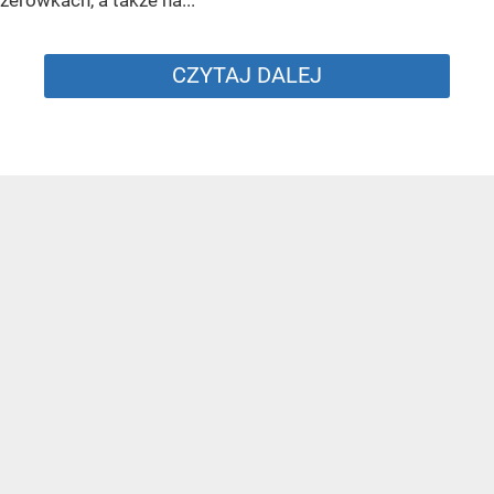
zerówkach, a także na...
CZYTAJ DALEJ