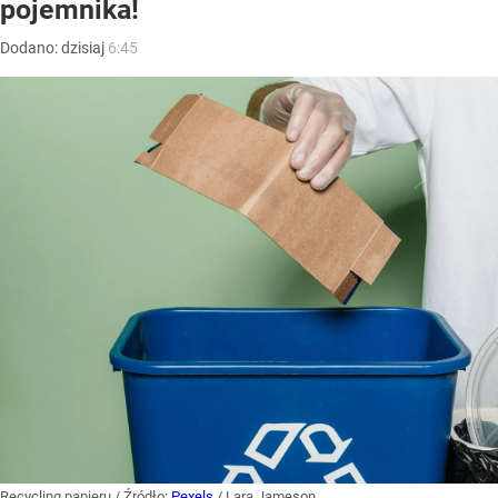
pojemnika!
Dodano:
dzisiaj
6:45
Recycling papieru
/ Źródło:
Pexels
/
Lara Jameson