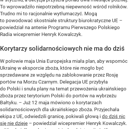
To wprowadziło niepotrzebną niepewność wśród rolników.
Trudno mi to racjonalnie wytłumaczyć. Mogą
to powodować skostniałe struktury biurokratyczne UE –
powiedział na antenie Programu Pierwszego Polskiego
Radia wicepremier Henryk Kowalczyk.
Korytarzy solidarnościowych nie ma do dziś
W połowie maja Unia Europejska miała plan, aby wspomóc
Ukrainę w eksporcie zboża, które nie mogło być
sprzedawane ze względu na zablokowanie przez Rosję
portów na Morzu Czarnym. Delegacja UE przybyła
do Polski i snuła plany na temat przewożenia ukraińskiego
zboża przez terytorium Polski do portów na wybrzeżu
Bałtyku.
– Już 12 maja mówiono o korytarzach
solidarnościowych dla ukraińskiego zboża. Przyjechała
ekipa z UE, odwiedzili granicę, pokiwali głową i
do dziś nic
się nie dzieje
–
powiedział wicepremier Henryk Kowalczyk.