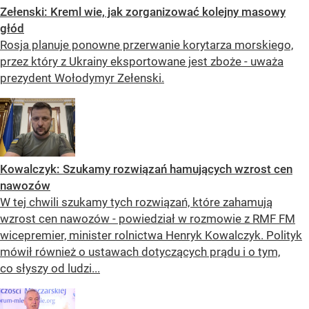
Zełenski: Kreml wie, jak zorganizować kolejny masowy
głód
Rosja planuje ponowne przerwanie korytarza morskiego,
przez który z Ukrainy eksportowane jest zboże - uważa
prezydent Wołodymyr Zełenski.
Kowalczyk: Szukamy rozwiązań hamujących wzrost cen
nawozów
W tej chwili szukamy tych rozwiązań, które zahamują
wzrost cen nawozów - powiedział w rozmowie z RMF FM
wicepremier, minister rolnictwa Henryk Kowalczyk. Polityk
mówił również o ustawach dotyczących prądu i o tym,
co słyszy od ludzi...