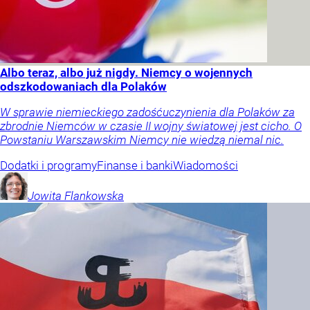
Albo teraz, albo już nigdy. Niemcy o wojennych
odszkodowaniach dla Polaków
W sprawie niemieckiego zadośćuczynienia dla Polaków za
zbrodnie Niemców w czasie II wojny światowej jest cicho. O
Powstaniu Warszawskim Niemcy nie wiedzą niemal nic.
Dodatki i programy
Finanse i banki
Wiadomości
Jowita
Flankowska