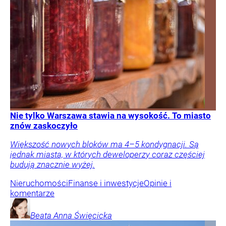
Nie tylko Warszawa stawia na wysokość. To miasto
znów zaskoczyło
Większość nowych bloków ma 4–5 kondygnacji. Są
jednak miasta, w których deweloperzy coraz częściej
budują znacznie wyżej.
Nieruchomości
Finanse i inwestycje
Opinie i
komentarze
Beata Anna
Święcicka