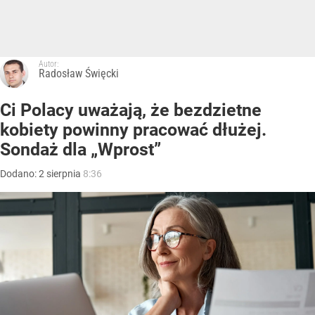
Autor:
Radosław Święcki
Ci Polacy uważają, że bezdzietne
kobiety powinny pracować dłużej.
Sondaż dla „Wprost”
Dodano:
2
sierpnia
8:36