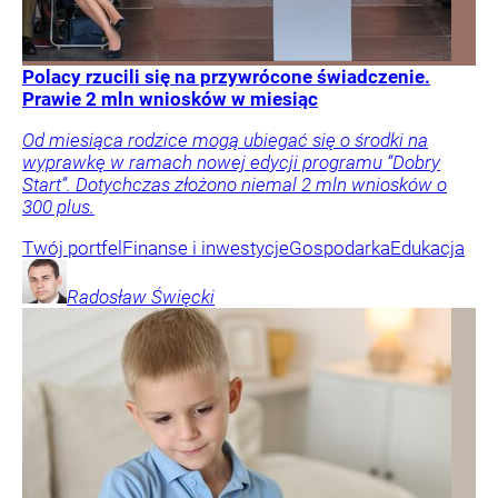
Polacy rzucili się na przywrócone świadczenie.
Prawie 2 mln wniosków w miesiąc
Od miesiąca rodzice mogą ubiegać się o środki na
wyprawkę w ramach nowej edycji programu “Dobry
Start”. Dotychczas złożono niemal 2 mln wniosków o
300 plus.
Twój portfel
Finanse i inwestycje
Gospodarka
Edukacja
Radosław
Święcki