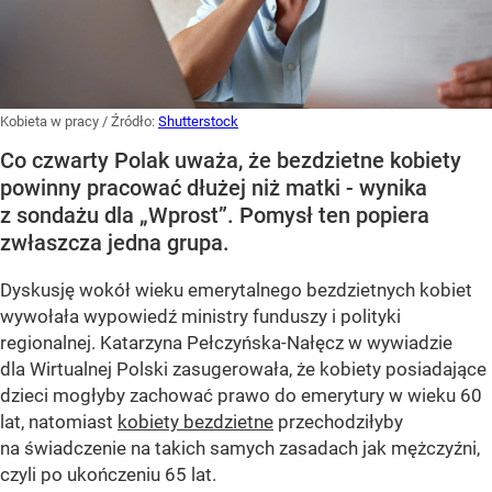
Kobieta w pracy
/ Źródło:
Shutterstock
Co czwarty Polak uważa, że bezdzietne kobiety
powinny pracować dłużej niż matki - wynika
z sondażu dla „Wprost”. Pomysł ten popiera
zwłaszcza jedna grupa.
Dyskusję wokół wieku emerytalnego bezdzietnych kobiet
wywołała wypowiedź ministry funduszy i polityki
regionalnej. Katarzyna Pełczyńska-Nałęcz w wywiadzie
dla Wirtualnej Polski zasugerowała, że kobiety posiadające
dzieci mogłyby zachować prawo do emerytury w wieku 60
lat, natomiast
kobiety bezdzietne
przechodziłyby
na świadczenie na takich samych zasadach jak mężczyźni,
czyli po ukończeniu 65 lat.