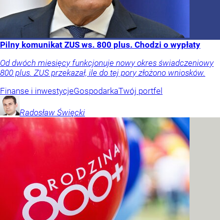
Pilny komunikat ZUS ws. 800 plus. Chodzi o wypłaty
Od dwóch miesięcy funkcjonuje nowy okres świadczeniowy
800 plus. ZUS przekazał, ile do tej pory złożono wniosków.
Finanse i inwestycje
Gospodarka
Twój portfel
Radosław
Święcki