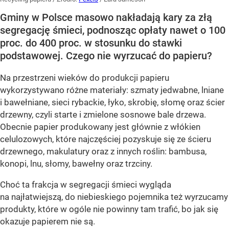
Gminy w Polsce masowo nakładają kary za złą
segregację śmieci, podnosząc opłaty nawet o 100
proc. do 400 proc. w stosunku do stawki
podstawowej. Czego nie wyrzucać do papieru?
Na przestrzeni wieków do produkcji papieru
wykorzystywano różne materiały: szmaty jedwabne, lniane
i bawełniane, sieci rybackie, łyko, skrobię, słomę oraz ścier
drzewny, czyli starte i zmielone sosnowe bale drzewa.
Obecnie papier produkowany jest głównie z włókien
celulozowych, które najczęściej pozyskuje się ze ścieru
drzewnego, makulatury oraz z innych roślin: bambusa,
konopi, lnu, słomy, bawełny oraz trzciny.
Choć ta frakcja w segregacji śmieci wygląda
na najłatwiejszą, do niebieskiego pojemnika też wyrzucamy
produkty, które w ogóle nie powinny tam trafić, bo jak się
okazuje papierem nie są.