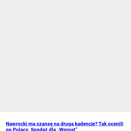
Nawrocki ma szansę na drugą kadencję? Tak ocenili
go Polacy. Sondaż dla „Wprost”