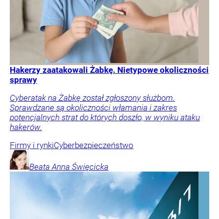
Hakerzy zaatakowali Żabkę. Nietypowe okoliczności
sprawy
Cyberatak na Żabkę został zgłoszony służbom.
Sprawdzane są okoliczności włamania i zakres
potencjalnych strat do których doszło, w wyniku ataku
hakerów.
Firmy i rynki
Cyberbezpieczeństwo
Beata Anna
Święcicka