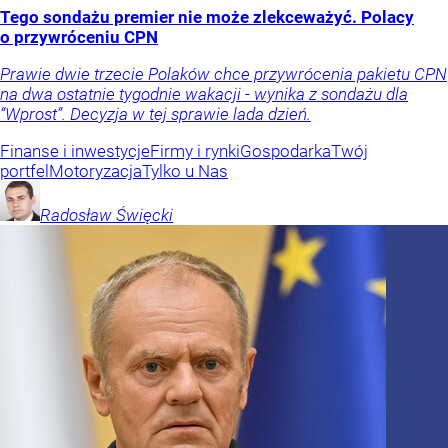
Tego sondażu premier nie może zlekceważyć. Polacy
o przywróceniu CPN
Prawie dwie trzecie Polaków chce przywrócenia pakietu CPN
na dwa ostatnie tygodnie wakacji - wynika z sondażu dla
“Wprost”. Decyzja w tej sprawie lada dzień.
Finanse i inwestycje
Firmy i rynki
Gospodarka
Twój
portfel
Motoryzacja
Tylko u Nas
Radosław
Święcki