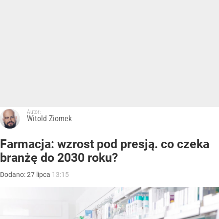
Autor:
Witold Ziomek
Farmacja: wzrost pod presją. co czeka
branżę do 2030 roku?
Dodano:
27
lipca
13:15