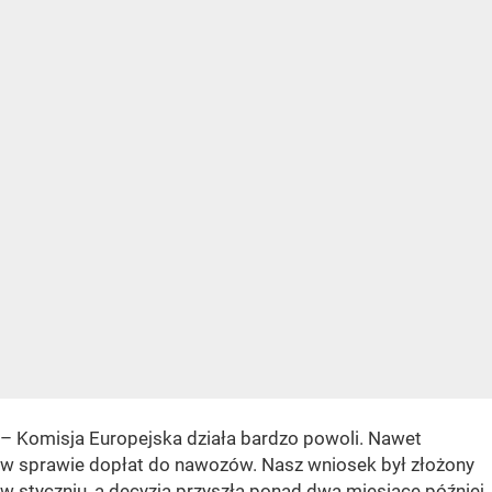
– Komisja Europejska działa bardzo powoli. Nawet
w sprawie dopłat do nawozów. Nasz wniosek był złożony
w styczniu, a decyzja przyszła ponad dwa miesiące później.