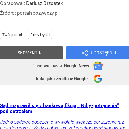
Opracował:
Dariusz Brzostek
Źródło:
portalspozywczy.pl
Twój portfel
Firmy i rynki
SKOMENTUJ
UDOSTĘPNIJ
Obserwuj nas
w
Google News
Dodaj jako
źródło w Google
Sąd rozprawił się z bankową fikcją. „Niby-potrącenia”
pod ostrzałem
Jedno sądowe pouczenie wywołało większe poruszenie niż
niejeden wyrok. Sędzia otwarcie zakwestionował stosowaną