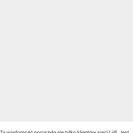
Ta wiadomość poruszyła nie tylko klientów
sieci Lidl
. Jest