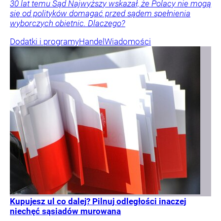
30 lat temu Sąd Najwyższy wskazał, że Polacy nie mogą
się od polityków domagać przed sądem spełnienia
wyborczych obietnic. Dlaczego?
Dodatki i programy
Handel
Wiadomości
Kupujesz ul co dalej? Pilnuj odległości inaczej
niechęć sąsiadów murowana