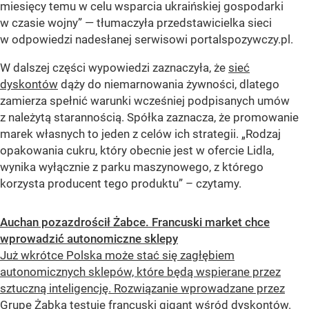
miesięcy temu w celu wsparcia ukraińskiej gospodarki
w czasie wojny” — tłumaczyła przedstawicielka sieci
w odpowiedzi nadesłanej serwisowi portalspozywczy.pl.
W dalszej części wypowiedzi zaznaczyła, że
sieć
dyskontów
dąży do niemarnowania żywności, dlatego
zamierza spełnić warunki wcześniej podpisanych umów
z należytą starannością. Spółka zaznacza, że promowanie
marek własnych to jeden z celów ich strategii.
„Rodzaj
opakowania cukru, który obecnie jest w ofercie Lidla,
wynika wyłącznie z parku maszynowego, z którego
korzysta producent tego produktu”
– czytamy.
Auchan pozazdrościł Żabce. Francuski market chce
wprowadzić autonomiczne sklepy
Już wkrótce Polska może stać się zagłębiem
autonomicznych sklepów, które będą wspierane przez
sztuczną inteligencję. Rozwiązanie wprowadzane przez
Grupę Żabka testuje francuski gigant wśród dyskontów.