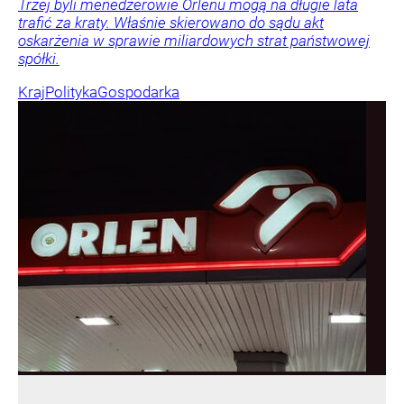
Trzej byli menedżerowie Orlenu mogą na długie lata
trafić za kraty. Właśnie skierowano do sądu akt
oskarżenia w sprawie miliardowych strat państwowej
spółki.
Kraj
Polityka
Gospodarka