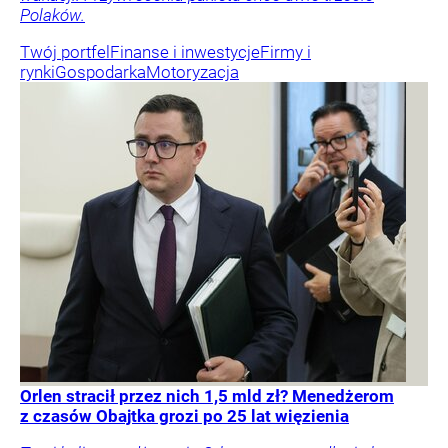
Polaków.
Twój portfel
Finanse i inwestycje
Firmy i
rynki
Gospodarka
Motoryzacja
Orlen stracił przez nich 1,5 mld zł? Menedżerom
z czasów Obajtka grozi po 25 lat więzienia