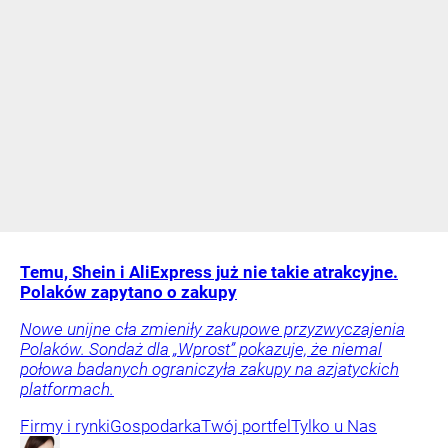
Temu, Shein i AliExpress już nie takie atrakcyjne.
Polaków zapytano o zakupy
Nowe unijne cła zmieniły zakupowe przyzwyczajenia
Polaków. Sondaż dla „Wprost” pokazuje, że niemal
połowa badanych ograniczyła zakupy na azjatyckich
platformach.
Firmy i rynki
Gospodarka
Twój portfel
Tylko u Nas