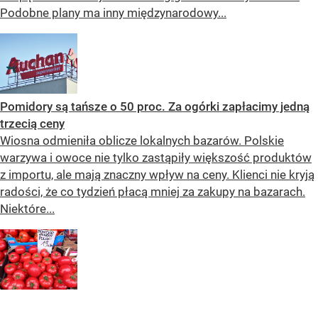
Podobne plany ma inny międzynarodowy...
Pomidory są tańsze o 50 proc. Za ogórki zapłacimy jedną
trzecią ceny
Wiosna odmieniła oblicze lokalnych bazarów. Polskie
warzywa i owoce nie tylko zastąpiły większość produktów
z importu, ale mają znaczny wpływ na ceny. Klienci nie kryją
radości, że co tydzień płacą mniej za zakupy na bazarach.
Niektóre...