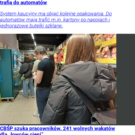
trafią do automatów
System kaucyjny ma objąć kolejne opakowania. Do
automatów mają trafić m.in. kartony po napojach i
jednorazowe butelki szklane.
CBŚP szuka pracowników. 241 wolnych wakatów
dla „łowców cieni”