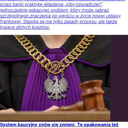
przez banki praktykę składania „niby-oświadczeń”,
jednocześnie pokazując problem, który może nabrać
szczególnego znaczenia po wejściu w życie nowej ustawy
frankowej. Stawką są nie tylko zasady procesu, ale także
tysiące złotych kosztów.
System kaucyjny znów się zmieni. Te opakowania też