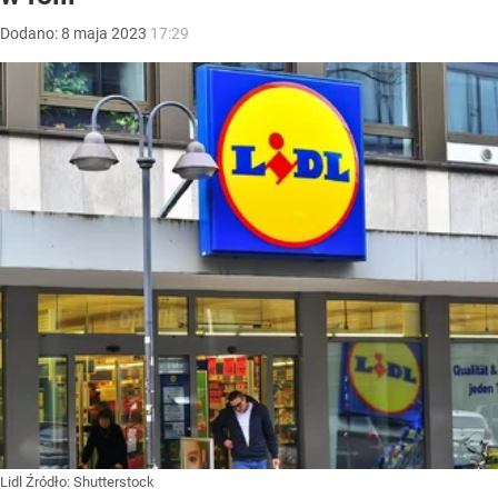
Dodano:
8
maja
2023
17:29
Lidl
Źródło:
Shutterstock