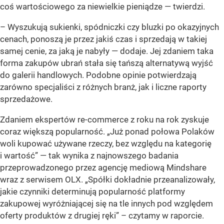
coś wartościowego za niewielkie pieniądze
— twierdzi.
–
Wyszukują sukienki, spódniczki czy bluzki po okazyjnych
cenach, ponoszą je przez jakiś czas i sprzedają w takiej
samej cenie, za jaką je nabyły
— dodaje. Jej zdaniem taka
forma zakupów ubrań stała się tańszą alternatywą wyjść
do galerii handlowych. Podobne opinie potwierdzają
zarówno specjaliści z różnych branż, jak i liczne raporty
sprzedażowe.
Zdaniem ekspertów re-commerce z roku na rok zyskuje
coraz większą popularność.
„Już ponad połowa Polaków
woli kupować używane rzeczy, bez względu na kategorię
i wartość”
— tak wynika z najnowszego badania
przeprowadzonego przez agencję mediową Mindshare
wraz z serwisem OLX.
„Spółki dokładnie przeanalizowały,
jakie czynniki determinują popularność platformy
zakupowej wyróżniającej się na tle innych pod względem
oferty produktów z drugiej ręki”
– czytamy w raporcie.