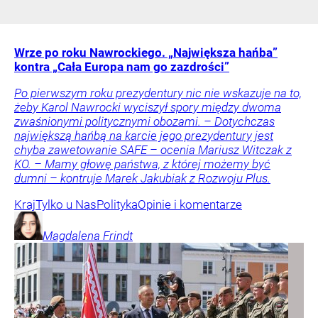
Wrze po roku Nawrockiego. „Największa hańba”
kontra „Cała Europa nam go zazdrości”
Po pierwszym roku prezydentury nic nie wskazuje na to,
żeby Karol Nawrocki wyciszył spory między dwoma
zwaśnionymi politycznymi obozami. – Dotychczas
największą hańbą na karcie jego prezydentury jest
chyba zawetowanie SAFE – ocenia Mariusz Witczak z
KO. – Mamy głowę państwa, z której możemy być
dumni – kontruje Marek Jakubiak z Rozwoju Plus.
Kraj
Tylko u Nas
Polityka
Opinie i komentarze
Magdalena
Frindt