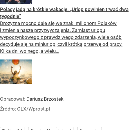
Polacy jadą na krótkie wakacje. „Urlop powinien trwać dwa
tygodnie”
Drożyzna mocno daje się we znaki milionom Polaków
i zmienia nasze przyzwyczajenia. Zamiast urlopu
wypoczynkowego z prawdziwego zdarzenia, wiele osób
decyduje się na miniurlop, czyli krótką przerwę od pracy.
Kilka dni wolnego, a wielu...
Opracował:
Dariusz Brzostek
Źródło:
OLX/Wprost.pl