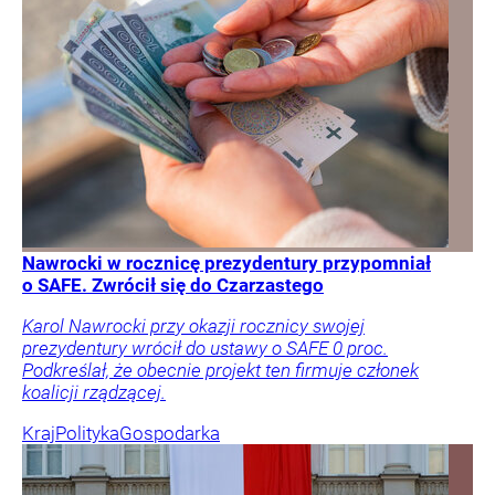
Nawrocki w rocznicę prezydentury przypomniał
o SAFE. Zwrócił się do Czarzastego
Karol Nawrocki przy okazji rocznicy swojej
prezydentury wrócił do ustawy o SAFE 0 proc.
Podkreślał, że obecnie projekt ten firmuje członek
koalicji rządzącej.
Kraj
Polityka
Gospodarka