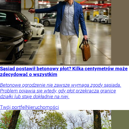
Sąsiad postawił betonowy płot? Kilka centymetrów może
zdecydować o wszystkim
Betonowe ogrodzenie nie zawsze wymaga zgody sąsiada.
Problem pojawia się wtedy, gdy płot przekracza granicę
działki lub staje dokładnie na niej.
Twój portfel
Nieruchomości