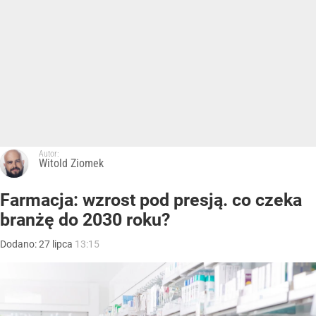
Autor:
Witold Ziomek
Farmacja: wzrost pod presją. co czeka
branżę do 2030 roku?
Dodano:
27
lipca
13:15