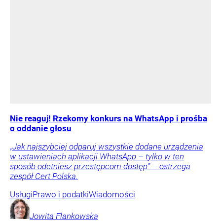
Nie reaguj! Rzekomy konkurs na WhatsApp i prośba
o oddanie głosu
„Jak najszybciej odparuj wszystkie dodane urządzenia
w ustawieniach aplikacji WhatsApp – tylko w ten
sposób odetniesz przestępcom dostęp” – ostrzega
zespół Cert Polska.
Usługi
Prawo i podatki
Wiadomości
Jowita
Flankowska