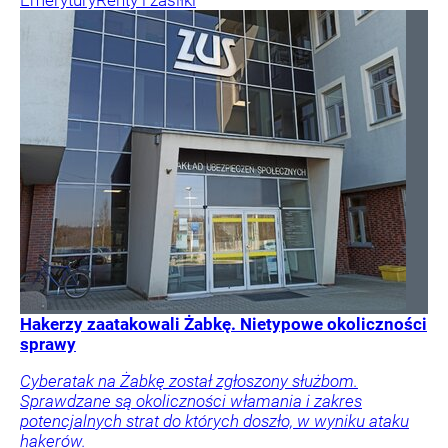
Emerytury
Renty i zasiłki
Hakerzy zaatakowali Żabkę. Nietypowe okoliczności
sprawy
Cyberatak na Żabkę został zgłoszony służbom.
Sprawdzane są okoliczności włamania i zakres
potencjalnych strat do których doszło, w wyniku ataku
hakerów.