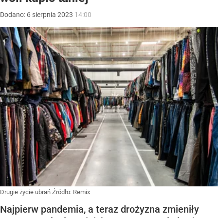
Dodano:
6
sierpnia
2023
14:00
Drugie życie ubrań
Źródło:
Remix
Najpierw pandemia, a teraz drożyzna zmieniły