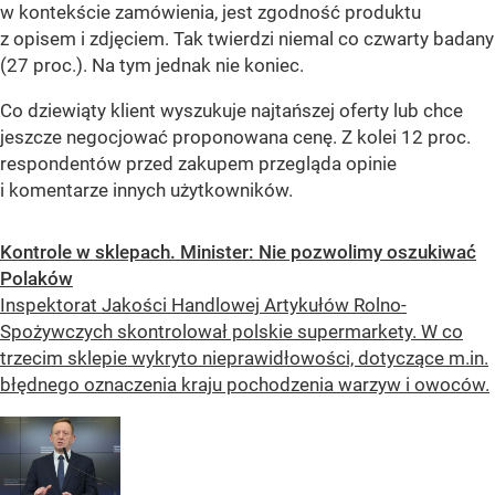
w kontekście zamówienia, jest zgodność produktu
z opisem i zdjęciem. Tak twierdzi niemal co czwarty badany
(27 proc.). Na tym jednak nie koniec.
Co dziewiąty klient wyszukuje najtańszej oferty lub chce
jeszcze negocjować proponowana cenę. Z kolei 12 proc.
respondentów przed zakupem przegląda opinie
i komentarze innych użytkowników.
Kontrole w sklepach. Minister: Nie pozwolimy oszukiwać
Polaków
Inspektorat Jakości Handlowej Artykułów Rolno-
Spożywczych skontrolował polskie supermarkety. W co
trzecim sklepie wykryto nieprawidłowości, dotyczące m.in.
błędnego oznaczenia kraju pochodzenia warzyw i owoców.