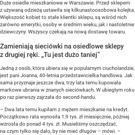
Duże osiedle mieszkaniowe w Warszawie. Przed sklepem
z używaną odzieżą ustawiła się kilkunastoosobowa kolejka.
Większość kobiet to stałe klientki sklepu, są wśród nich
zarówno emerytki, osoby w średnim wieku, jak i nastoletnie
dziewczyny. Wszyscy czekają na nową dostawę towaru.
Zamieniają sieciówki na osiedlowe sklepy
z drugiej ręki. „Tu jest dużo taniej”
Jedną z osób, która ubiera się w popularnym ciucholandzie,
jest pani Joanna, 40-letnia przedstawicielka handlowa. Jak
sama przyznaje jeszcze dwa, trzy lata temu kupowała
markowe ubrania w znanych sieciówkach. W ubiegłym roku
po raz pierwszy zajrzała do second-handu.
–
Dwa lata temu kupiłam z mężem mieszkanie na kredyt.
Początkowo rata wynosiła 1,9 tys. zł miesięcznie, później
wzrosła do ponad 4 tys. zł. Musieliśmy oszczędzać,
na czym tylko się dało, by nie mieć długów
– mówi. –