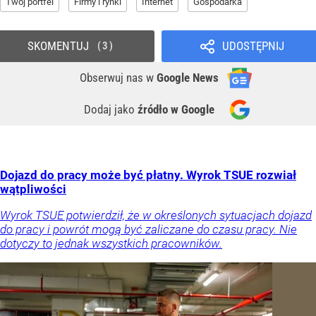
Twój portfel
Firmy i rynki
Internet
Gospodarka
SKOMENTUJ
UDOSTĘPNIJ
3
Obserwuj nas
w
Google News
Dodaj jako
źródło w Google
Dojazd do pracy może być płatny. Wyrok TSUE rozwiał
wątpliwości
Wyrok TSUE potwierdził, że w określonych sytuacjach dojazd
do pracy i powrót mogą być zaliczane do czasu pracy. Nie
dotyczy to jednak wszystkich pracowników.