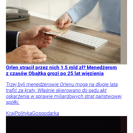
Orlen stracił przez nich 1,5 mld zł? Menedżerom
z czasów Obajtka grozi po 25 lat więzienia
Trzej byli menedżerowie Orlenu mogą na długie lata
trafić za kraty. Właśnie skierowano do sądu akt
oskarżenia w sprawie miliardowych strat państwowej
spółki.
Kraj
Polityka
Gospodarka