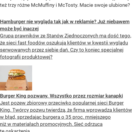
też trzy różne McMuffiny i McTosty. Macie swoje ulubione?
Hamburger nie wygląda tak jak w reklamie? Już niebawem
może być inaczej
Grupa prawników ze Stanów Zjednoczonych ma dość tego,
że sieci fast foodów oszukują klientów w kwestii wyglądu
serwowanych przez siebie dań. Czy to koniec specjalnej
fotografii produktowej?
Burger King pozwany. Wszystko przez rozmiar kanapki
Jest pozew zbiorowy przeciwko popularnej sieci Burger
King. Twórcy pozwu twierdzą, że firma wprowadza klientów
w błąd, sprzedając burgera o 35 proc. mniejszego
niż w materiałach promocyjnych. Sieć odrzuca
te oskarżenia.