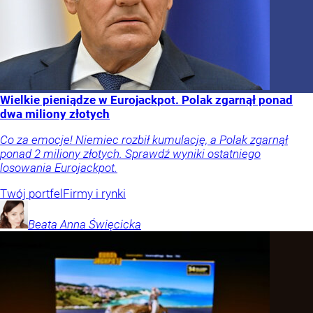
Wielkie pieniądze w Eurojackpot. Polak zgarnął ponad
dwa miliony złotych
Co za emocje! Niemiec rozbił kumulację, a Polak zgarnął
ponad 2 miliony złotych. Sprawdź wyniki ostatniego
losowania Eurojackpot.
Twój portfel
Firmy i rynki
Beata Anna
Święcicka