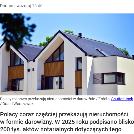
Dodano:
wczoraj
16:46
Polacy masowo przekazują nieruchomości w darowiźnie
/ Źródło:
Shutterstock
/
Grand Warszawski
Polacy coraz częściej przekazują nieruchomości
w formie darowizny. W 2025 roku podpisano blisko
200 tys. aktów notarialnych dotyczących tego