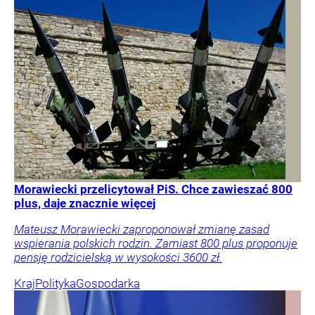
Morawiecki przelicytował PiS. Chce zawieszać 800
plus, daje znacznie więcej
Mateusz Morawiecki zaproponował zmianę zasad
wspierania polskich rodzin. Zamiast 800 plus proponuje
pensję rodzicielską w wysokości 3600 zł.
Kraj
Polityka
Gospodarka