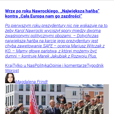
Wrze po roku Nawrockiego. „Największa hańba”
kontra „Cała Europa nam go zazdrości”
Po pierwszym roku prezydentury nic nie wskazuje na to,
żeby Karol Nawrocki wyciszył spory między dwoma
zwaśnionymi politycznymi obozami. – Dotychczas
największą hańbą na karcie jego prezydentury jest
chyba zawetowanie SAFE – ocenia Mariusz Witczak z
KO. – Mamy głowę państwa, z której możemy być
dumni – kontruje Marek Jakubiak z Rozwoju Plus.
Kraj
Tylko u Nas
Polityka
Opinie i komentarze
Tygodnik
Wprost
Magdalena
Frindt