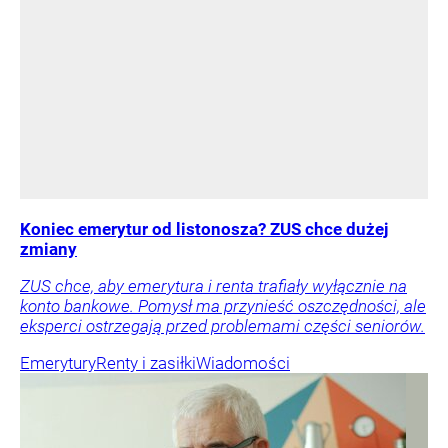
Koniec emerytur od listonosza? ZUS chce dużej
zmiany
ZUS chce, aby emerytura i renta trafiały wyłącznie na
konto bankowe. Pomysł ma przynieść oszczędności, ale
eksperci ostrzegają przed problemami części seniorów.
Emerytury
Renty i zasiłki
Wiadomości