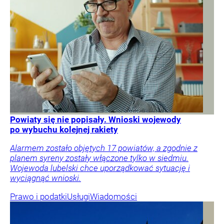
Powiaty się nie popisały. Wnioski wojewody
po wybuchu kolejnej rakiety
Alarmem zostało objętych 17 powiatów, a zgodnie z
planem syreny zostały włączone tylko w siedmiu.
Wojewoda lubelski chce uporządkować sytuację i
wyciągnąć wnioski.
Prawo i podatki
Usługi
Wiadomości