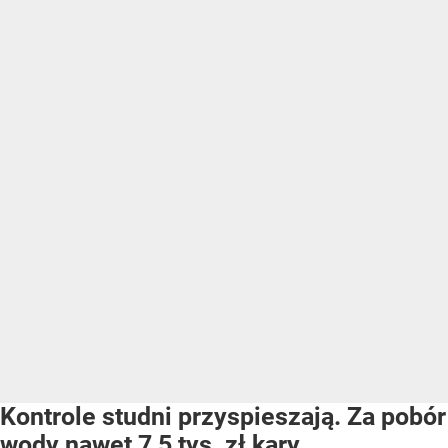
Kontrole studni przyspieszają. Za pobór
wody nawet 7,5 tys. zł kary