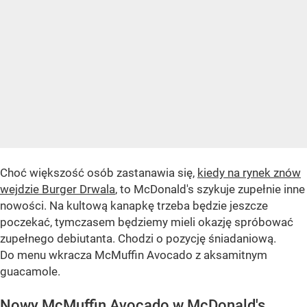
Choć większość osób zastanawia się,
kiedy na rynek znów
wejdzie Burger Drwala
, to McDonald's szykuje zupełnie inne
nowości. Na kultową kanapkę trzeba będzie jeszcze
poczekać, tymczasem będziemy mieli okazję spróbować
zupełnego debiutanta. Chodzi o pozycję śniadaniową.
Do menu wkracza McMuffin Avocado z aksamitnym
guacamole.
Nowy McMuffin Avocado w McDonald's