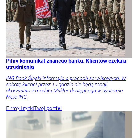
Pilny komunikat znanego banku. Klientów czekają
utrudnienia
ING Bank Śląski informuje o pracach serwisowych. W
sobotę klienci przez 10 godzin nie będą mogli
skorzystać z modułu Makler dostępnego w systemie
Moje ING.
Firmy i rynki
Twój portfel