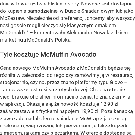
dnia w towarzystwie bliskiej osoby. Nowość jest dostępna
do kupienia samodzielnie, w Duecie Śniadaniowym lub jako
McZestaw. Niezależnie od preferencji, chcemy, aby wszyscy
nasi goście mogli cieszyć się klasycznym smakiem
McDonald's” – komentowała Aleksandra Nowak z działu
marketingu McDonald’s Polska.
Tyle kosztuje McMuffin Avocado
Cena nowego McMuffin Avocado z McDonald's będzie się
różniła w zależności od tego czy zamówimy ją w restauracji
stacjonarnie, czy np. przez znane platformy typu Glovo –
tam zawsze jest o kilka złotych drożej. Choć na stronie
sieci brakuje oficjalnej informacji o cenie, to znajdziemy ją
w aplikacji. Okazuje się, że nowość kosztuje 12,90 zł
zaś w zestawie z frytkami napojem 19,90 zł. Poza kanapką
z awokado nadal oferuje śniadanie McWrap z jajecznicą
i bekonem, wieprzowiną lub pieczarkami, a także kajzerki
z mięsem, jajkami czy pieczarkami. W ofercie dostępne są