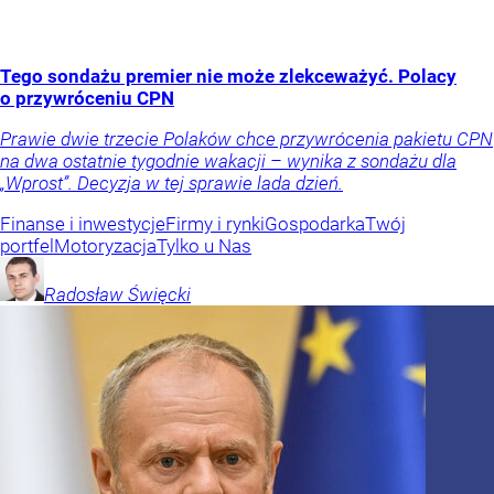
Tego sondażu premier nie może zlekceważyć. Polacy
o przywróceniu CPN
Prawie dwie trzecie Polaków chce przywrócenia pakietu CPN
na dwa ostatnie tygodnie wakacji – wynika z sondażu dla
„Wprost”. Decyzja w tej sprawie lada dzień.
Finanse i inwestycje
Firmy i rynki
Gospodarka
Twój
portfel
Motoryzacja
Tylko u Nas
Radosław
Święcki