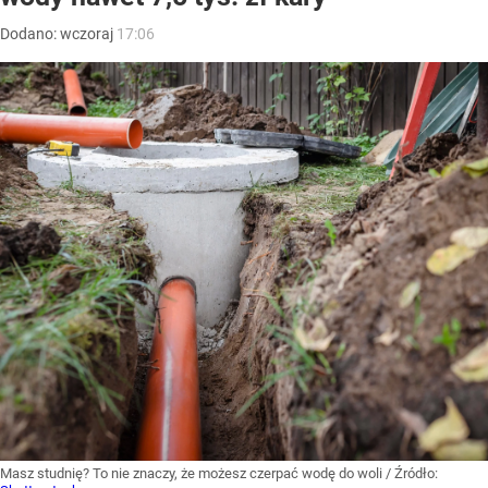
Dodano:
wczoraj
17:06
Masz studnię? To nie znaczy, że możesz czerpać wodę do woli
/ Źródło: