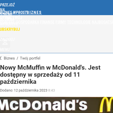
PRZEJDŹ
NA
BIZNES WPROST
STRONĘ
OPINIE
TWÓJ
GŁÓWNĄ
PORTFEL
GOSPODARKA
FINANSE
FIRMY
TECHNOLOGIE
NAJBOGATSI
WPROST.PL
UBSKRYBUJ
ZALOGUJ
MENU
Biznes
/
Twój portfel
Nowy McMuffin w McDonald's. Jest
dostępny w sprzedaży od 11
października
Dodano:
12
października
2023
8:43