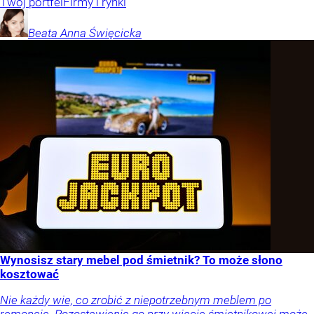
Twój portfel
Firmy i rynki
Beata Anna
Święcicka
Wynosisz stary mebel pod śmietnik? To może słono
kosztować
Nie każdy wie, co zrobić z niepotrzebnym meblem po