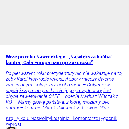
Wrze po roku Nawrockiego. „Największa hańba”
kontra „Cała Europa nam go zazdrości”
Po pierwszym roku prezydentury nic nie wskazuje na to,
żeby Karol Nawrocki wyciszył spory między dwoma
zwaśnionymi politycznymi obozami. – Dotychczas
największą hańbą na karcie jego prezydentury jest
chyba zawetowanie SAFE – ocenia Mariusz Witczak z
KO. – Mamy głowę państwa, z której możemy być
dumni – kontruje Marek Jakubiak z Rozwoju Plus.
Kraj
Tylko u Nas
Polityka
Opinie i komentarze
Tygodnik
Wprost