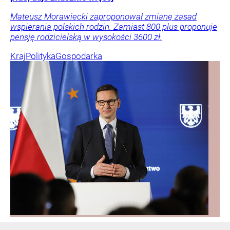
Mateusz Morawiecki zaproponował zmianę zasad
wspierania polskich rodzin. Zamiast 800 plus proponuje
pensję rodzicielską w wysokości 3600 zł.
Kraj
Polityka
Gospodarka