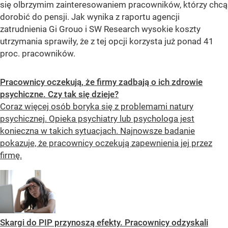
się olbrzymim zainteresowaniem pracowników, którzy chcą
dorobić do pensji. Jak wynika z raportu agencji
zatrudnienia Gi Grouo i SW Research wysokie koszty
utrzymania sprawiły, że z tej opcji korzysta już ponad 41
proc. pracowników.
Pracownicy oczekują, że firmy zadbają o ich zdrowie
psychiczne. Czy tak się dzieje?
Coraz więcej osób boryka się z problemami natury
psychicznej. Opieka psychiatry lub psychologa jest
konieczna w takich sytuacjach. Najnowsze badanie
pokazuje, że pracownicy oczekują zapewnienia jej przez
firmę.
Skargi do PIP przynoszą efekty. Pracownicy odzyskali