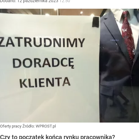
Dodano:
12
października
2023
12:50
Oferty pracy
Źródło:
WPROST.pl
Czy to początek końca rynku pracownika?