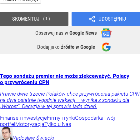
SKOMENTUJ
UDOSTĘPNIJ
1
Obserwuj nas
w
Google News
Dodaj jako
źródło w Google
Tego sondażu premier nie może zlekceważyć. Polacy
o przywróceniu CPN
Prawie dwie trzecie Polaków chce przywrócenia pakietu CPN
na dwa ostatnie tygodnie wakacji – wynika z sondażu dla
„Wprost”. Decyzja w tej sprawie lada dzień.
Finanse i inwestycje
Firmy i rynki
Gospodarka
Twój
portfel
Motoryzacja
Tylko u Nas
Radosław
Święcki