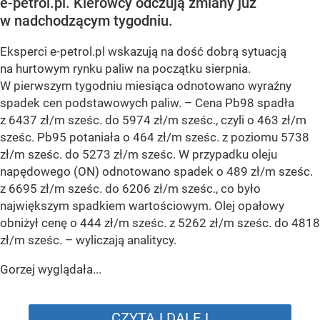
e-petrol.pl. Kierowcy odczują zmiany już
w nadchodzącym tygodniu.
Eksperci e-petrol.pl wskazują na dość dobrą sytuacją
na hurtowym rynku paliw na początku sierpnia.
W pierwszym tygodniu miesiąca odnotowano wyraźny
spadek cen podstawowych paliw. –
Cena Pb98 spadła
z 6437 zł/m sześc. do 5974 zł/m sześc., czyli o 463 zł/m
sześc. Pb95 potaniała o 464 zł/m sześc. z poziomu 5738
zł/m sześc. do 5273 zł/m sześc. W przypadku oleju
napędowego (ON) odnotowano spadek o 489 zł/m sześc.
z 6695 zł/m sześc. do 6206 zł/m sześc., co było
największym spadkiem wartościowym. Olej opałowy
obniżył cenę o 444 zł/m sześc. z 5262 zł/m sześc. do 4818
zł/m sześc.
– wyliczają analitycy.
Gorzej wyglądała...
CZYTAJ DALEJ