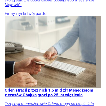
skorzystać z modułu Makler dostępnego w systemie
Moje ING.
Firmy i rynki
Twój portfel
Orlen stracił przez nich 1,5 mld zł? Menedżerom
z czasów Obajtka grozi po 25 lat więzienia
Trzej byli menedżerowie Orlenu mogą na długie lata