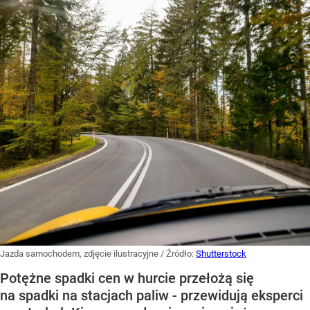
Jazda samochodem, zdjęcie ilustracyjne
/ Źródło:
Shutterstock
Potężne spadki cen w hurcie przełożą się
na spadki na stacjach paliw - przewidują eksperci