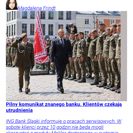
Magdalena
Frindt
Pilny komunikat znanego banku. Klientów czekają
utrudnienia
ING Bank Śląski informuje o pracach serwisowych. W
sobotę klienci przez 10 godzin nie będą mogli