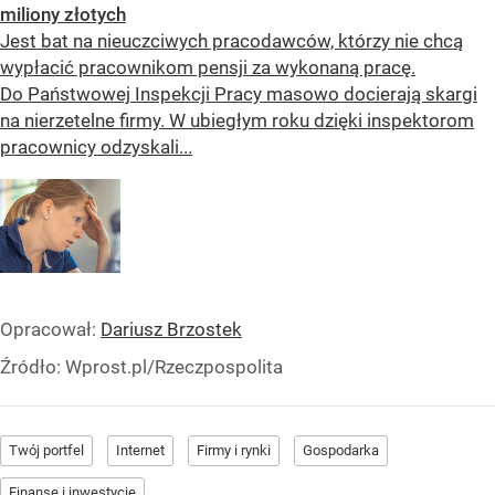
miliony złotych
Jest bat na nieuczciwych pracodawców, którzy nie chcą
wypłacić pracownikom pensji za wykonaną pracę.
Do Państwowej Inspekcji Pracy masowo docierają skargi
na nierzetelne firmy. W ubiegłym roku dzięki inspektorom
pracownicy odzyskali...
Opracował:
Dariusz Brzostek
Źródło:
Wprost.pl/Rzeczpospolita
Twój portfel
Internet
Firmy i rynki
Gospodarka
Finanse i inwestycje