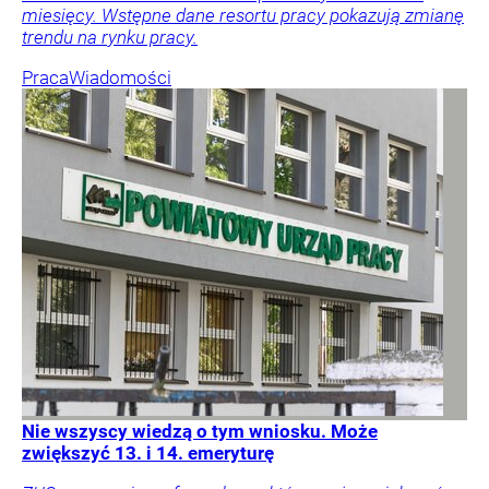
miesięcy. Wstępne dane resortu pracy pokazują zmianę
trendu na rynku pracy.
Praca
Wiadomości
Nie wszyscy wiedzą o tym wniosku. Może
zwiększyć 13. i 14. emeryturę