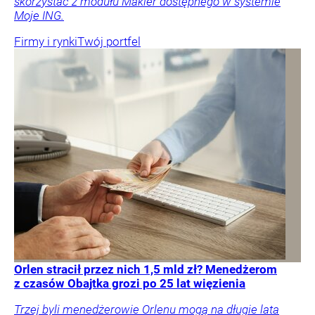
skorzystać z modułu Makler dostępnego w systemie
Moje ING.
Firmy i rynki
Twój portfel
Orlen stracił przez nich 1,5 mld zł? Menedżerom
z czasów Obajtka grozi po 25 lat więzienia
Trzej byli menedżerowie Orlenu mogą na długie lata