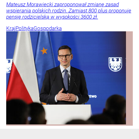
Mateusz Morawiecki zaproponował zmianę zasad
wspierania polskich rodzin. Zamiast 800 plus proponuje
pensję rodzicielską w wysokości 3600 zł.
Kraj
Polityka
Gospodarka