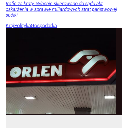
trafić za kraty. Właśnie skierowano do sądu akt
oskarżenia w sprawie miliardowych strat państwowej
spółki.
Kraj
Polityka
Gospodarka