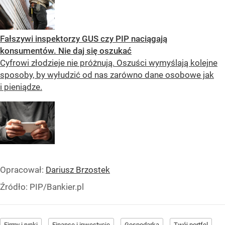
Fałszywi inspektorzy GUS czy PIP naciągają
konsumentów. Nie daj się oszukać
Cyfrowi złodzieje nie próżnują. Oszuści wymyślają kolejne
sposoby, by wyłudzić od nas zarówno dane osobowe jak
i pieniądze.
Opracował:
Dariusz Brzostek
Źródło:
PIP/Bankier.pl
Firmy i rynki
Finanse i inwestycje
Gospodarka
Twój portfel