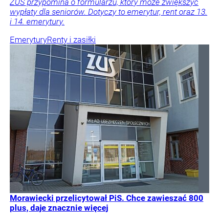
ZUS przypomina o formularzu, który może zwiększyć
wypłaty dla seniorów. Dotyczy to emerytur, rent oraz 13.
i 14. emerytury.
Emerytury
Renty i zasiłki
Morawiecki przelicytował PiS. Chce zawieszać 800
plus, daje znacznie więcej