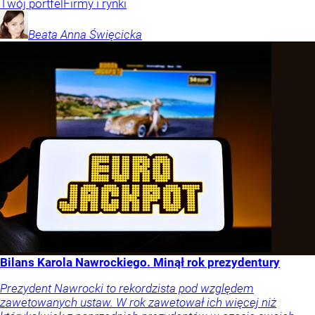
Twój portfel
Firmy i rynki
Beata Anna
Święcicka
Bilans Karola Nawrockiego. Minął rok prezydentury
Prezydent Nawrocki to rekordzista pod względem
zawetowanych ustaw. W rok zawetował ich więcej niż