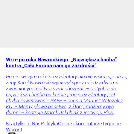
Wrze po roku Nawrockiego. „Największa hańba”
kontra „Cała Europa nam go zazdrości”
Po pierwszym roku prezydentury nic nie wskazuje na to,
żeby Karol Nawrocki wyciszył spory między dwoma
zwaśnionymi politycznymi obozami. – Dotychczas
największą hańbą na karcie jego prezydentury jest
chyba zawetowanie SAFE – ocenia Mariusz Witczak z
KO. – Mamy głowę państwa, z której możemy być
dumni – kontruje Marek Jakubiak z Rozwoju Plus.
Kraj
Tylko u Nas
Polityka
Opinie i komentarze
Tygodnik
Wprost