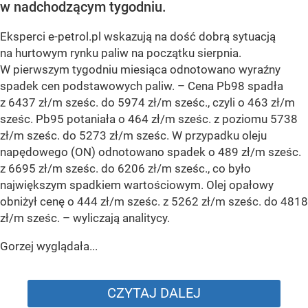
w nadchodzącym tygodniu.
Eksperci e-petrol.pl wskazują na dość dobrą sytuacją
na hurtowym rynku paliw na początku sierpnia.
W pierwszym tygodniu miesiąca odnotowano wyraźny
spadek cen podstawowych paliw. –
Cena Pb98 spadła
z 6437 zł/m sześc. do 5974 zł/m sześc., czyli o 463 zł/m
sześc. Pb95 potaniała o 464 zł/m sześc. z poziomu 5738
zł/m sześc. do 5273 zł/m sześc. W przypadku oleju
napędowego (ON) odnotowano spadek o 489 zł/m sześc.
z 6695 zł/m sześc. do 6206 zł/m sześc., co było
największym spadkiem wartościowym. Olej opałowy
obniżył cenę o 444 zł/m sześc. z 5262 zł/m sześc. do 4818
zł/m sześc.
– wyliczają analitycy.
Gorzej wyglądała...
CZYTAJ DALEJ