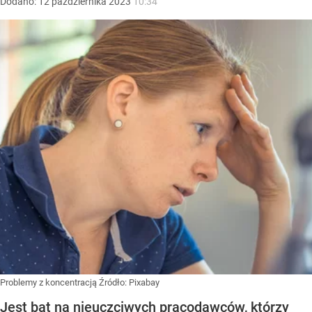
Dodano:
12
października
2023
10:34
Problemy z koncentracją
Źródło:
Pixabay
Jest bat na nieuczciwych pracodawców, którzy