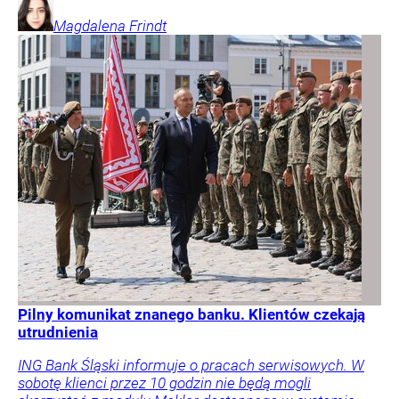
Magdalena
Frindt
Pilny komunikat znanego banku. Klientów czekają
utrudnienia
ING Bank Śląski informuje o pracach serwisowych. W
sobotę klienci przez 10 godzin nie będą mogli