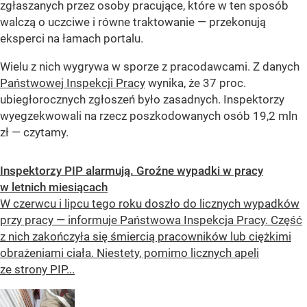
zgłaszanych przez osoby pracujące, które w ten sposób
walczą o uczciwe i równe traktowanie
— przekonują
eksperci na łamach portalu.
Wielu z nich wygrywa w sporze z pracodawcami. Z danych
Państwowej Inspekcji Pracy
wynika, że 37 proc.
ubiegłorocznych zgłoszeń było zasadnych. Inspektorzy
wyegzekwowali na rzecz poszkodowanych osób 19,2 mln
zł — czytamy.
Inspektorzy PIP alarmują. Groźne wypadki w pracy
w letnich miesiącach
W czerwcu i lipcu tego roku doszło do licznych wypadków
przy pracy — informuje Państwowa Inspekcja Pracy. Część
z nich zakończyła się śmiercią pracowników lub ciężkimi
obrażeniami ciała. Niestety, pomimo licznych apeli
ze strony PIP...