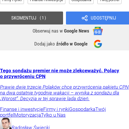
SKOMENTUJ
UDOSTĘPNIJ
1
Obserwuj nas
w
Google News
Dodaj jako
źródło w Google
Tego sondażu premier nie może zlekceważyć. Polacy
o przywróceniu CPN
Prawie dwie trzecie Polaków chce przywrócenia pakietu CPN
na dwa ostatnie tygodnie wakacji – wynika z sondażu dla
„Wprost”. Decyzja w tej sprawie lada dzień.
Finanse i inwestycje
Firmy i rynki
Gospodarka
Twój
portfel
Motoryzacja
Tylko u Nas
Radosław
Święcki