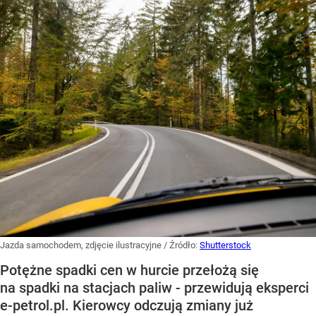
Jazda samochodem, zdjęcie ilustracyjne
/ Źródło:
Shutterstock
Potężne spadki cen w hurcie przełożą się
na spadki na stacjach paliw - przewidują eksperci
e-petrol.pl. Kierowcy odczują zmiany już