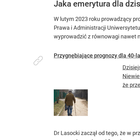
Jaka emerytura dla dzi
W lutym 2023 roku prowadzący pro
Prawa i Administracji Uniwersytet
wyprowadzić z równowagi nawet na
Przygnębiające prognozy dla 40-la
Dzisiej
Niewie
że prze
Dr Lasocki zaczął od tego, że w pr