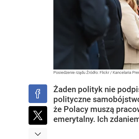
Posiedzenie rządu
Źródło:
Flickr
/
Kancelaria Pre
Żaden polityk nie podp
polityczne samobójstwo
że Polacy muszą pracow
emerytalny. Ich zdanie