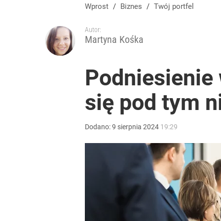
Wprost
/
Biznes
/
Twój portfel
Autor:
Martyna Kośka
Podniesienie 
się pod tym n
Dodano:
9
sierpnia
2024
19:29