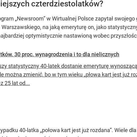
siejszych czterdziestolatków?
gram „Newsroom” w Wirtualnej Polsce zapytał swojego 
u Warszawskiego, na jaką emeryturę on, jako statystyczn
jbardziej optymistycznie nastawioną wobec przyszłośc
tków. 30 proc. wynagrodzenia i to dla nielicznych
szy statystyczny 40-latek dostanie emeryturę wynoszącą n
le można zmienić, bo w tym wieku „płowa kart jest już 
z 25 lat od...
zypadku 40-latka „połowa kart jest już rozdana”. Wiele dl