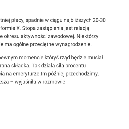
tniej płacy, spadnie w ciągu najbliższych 20-30
ormie X. Stopa zastąpienia jest relacją
ie okresu aktywności zawodowej. Niektórzy
enie ma ogólne przeciętne wynagrodzenie.
w pewnym momencie któryś rząd będzie musiał
rana składka. Tak działa siła procentu
cia na emeryturze.Im później przechodzimy,
wyższa – wyjaśniła w rozmowie