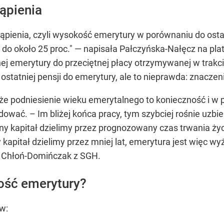
ąpienia
astąpienia, czyli wysokość emerytury w porównaniu do osta
do około 25 proc." — napisała Pałczyńska-Nałęcz na platf
ej emerytury do przeciętnej płacy otrzymywanej w trakc
 ostatniej pensji do emerytury, ale to nieprawda: znacz
że podniesienie wieku emerytalnego to konieczność i 
dować. – Im bliżej końca pracy, tym szybciej rośnie uzbie
any kapitał dzielimy przez prognozowany czas trwania ży
y kapitał dzielimy przez mniej lat, emerytura jest więc 
ka Chłoń-Domińczak z SGH.
ość emerytury?
w: