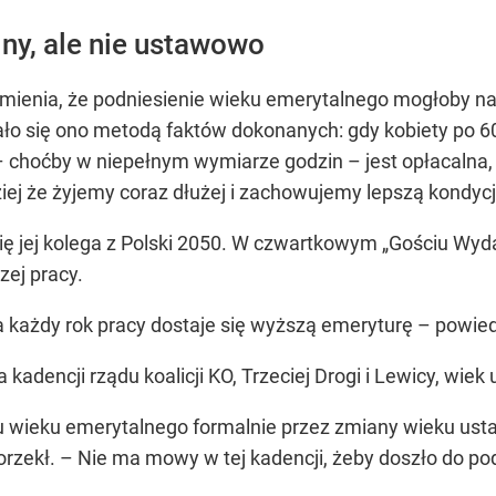
ny, ale nie ustawowo
ienia, że podniesienie wieku emerytalnego mogłoby nas
ało się ono metodą faktów dokonanych: gdy kobiety po 60
– choćby w niepełnym wymiarze godzin – jest opłacalna, 
j że żyjemy coraz dłużej i zachowujemy lepszą kondycj
 jej kolega z Polski 2050. W czwartkowym „Gościu Wydar
ej pracy.
a każdy rok pracy dostaje się wyższą emeryturę – powied
 kadencji rządu koalicji KO, Trzeciej Drogi i Lewicy, wi
 wieku emerytalnego formalnie przez zmiany wieku ust
 orzekł. – Nie ma mowy w tej kadencji, żeby doszło do 