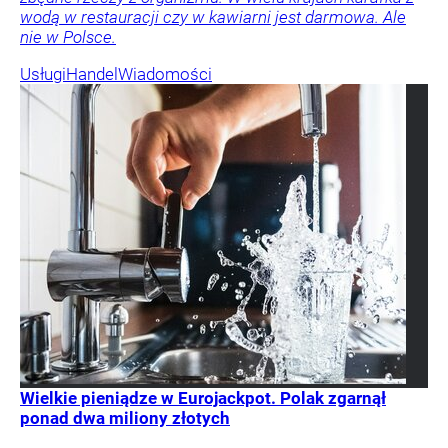
wodą w restauracji czy w kawiarni jest darmowa. Ale
nie w Polsce.
Usługi
Handel
Wiadomości
Wielkie pieniądze w Eurojackpot. Polak zgarnął
ponad dwa miliony złotych