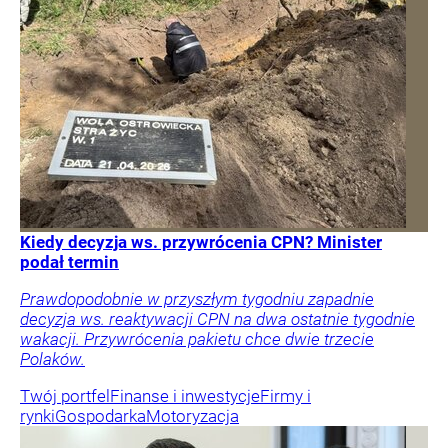
Kiedy decyzja ws. przywrócenia CPN? Minister
podał termin
Prawdopodobnie w przyszłym tygodniu zapadnie
decyzja ws. reaktywacji CPN na dwa ostatnie tygodnie
wakacji. Przywrócenia pakietu chce dwie trzecie
Polaków.
Twój portfel
Finanse i inwestycje
Firmy i
rynki
Gospodarka
Motoryzacja