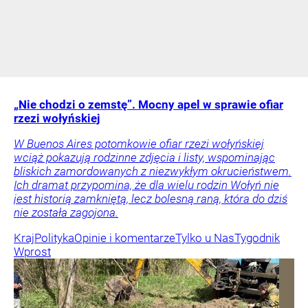
„Nie chodzi o zemstę”. Mocny apel w sprawie ofiar
rzezi wołyńskiej
W Buenos Aires potomkowie ofiar rzezi wołyńskiej
wciąż pokazują rodzinne zdjęcia i listy, wspominając
bliskich zamordowanych z niezwykłym okrucieństwem.
Ich dramat przypomina, że dla wielu rodzin Wołyń nie
jest historią zamkniętą, lecz bolesną raną, która do dziś
nie została zagojona.
Kraj
Polityka
Opinie i komentarze
Tylko u Nas
Tygodnik
Wprost