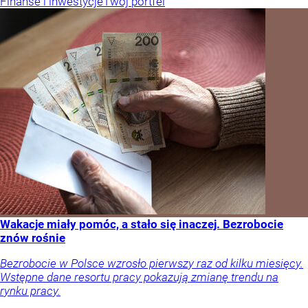
Finanse i inwestycje
Twój portfel
Wakacje miały pomóc, a stało się inaczej. Bezrobocie
znów rośnie
Bezrobocie w Polsce wzrosło pierwszy raz od kilku miesięcy.
Wstępne dane resortu pracy pokazują zmianę trendu na
rynku pracy.