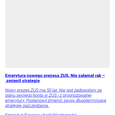
Emerytura nowego prezesa ZUS. Nie załamał rąk –
zmienił strategię
Nowy prezes ZUS ma 50 lat. Nie jest zadowolony ze
stanu swojego konta w ZUS i z prognozowanej
emerytury. Postanowił zmienić swoją długoterminową
strategię oszczędzania.
Emerytury
Finanse i banki
Wiadomości