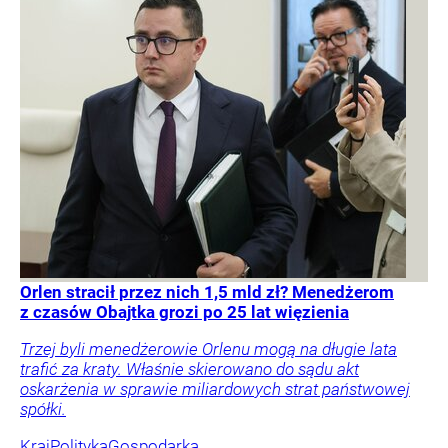
Orlen stracił przez nich 1,5 mld zł? Menedżerom
z czasów Obajtka grozi po 25 lat więzienia
Trzej byli menedżerowie Orlenu mogą na długie lata
trafić za kraty. Właśnie skierowano do sądu akt
oskarżenia w sprawie miliardowych strat państwowej
spółki.
Kraj
Polityka
Gospodarka