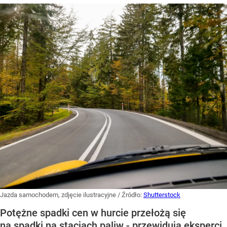
Jazda samochodem, zdjęcie ilustracyjne
/ Źródło:
Shutterstock
Potężne spadki cen w hurcie przełożą się
na spadki na stacjach paliw - przewidują eksperci