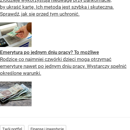
by ukraść kartę. Ich metoda jest szybka i skuteczna.
Sprawdź, jak się przed tym uchronić.
Emerytura po jednym dniu pracy? To możliwe
Rodzice co najmniej czwórki dzieci mogą otrzymać
emeryturę nawet po jednym dniu pracy. Wystarczy spełnić
określone warunki.
Twój portfel
Finanse i inwestycje