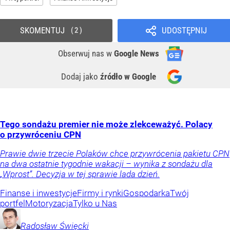
SKOMENTUJ
UDOSTĘPNIJ
2
Obserwuj nas
w
Google News
Dodaj jako
źródło w Google
Tego sondażu premier nie może zlekceważyć. Polacy
o przywróceniu CPN
Prawie dwie trzecie Polaków chce przywrócenia pakietu CPN
na dwa ostatnie tygodnie wakacji – wynika z sondażu dla
„Wprost”. Decyzja w tej sprawie lada dzień.
Finanse i inwestycje
Firmy i rynki
Gospodarka
Twój
portfel
Motoryzacja
Tylko u Nas
Radosław
Święcki