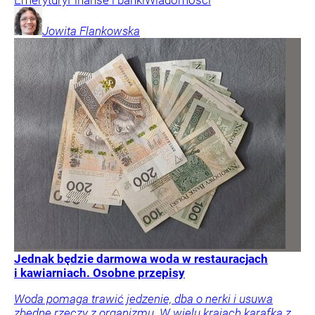
Jowita
Flankowska
Jednak będzie darmowa woda w restauracjach
i kawiarniach. Osobne przepisy
Woda pomaga trawić jedzenie, dba o nerki i usuwa
zbędne rzeczy z organizmu. W wielu krajach karafka z