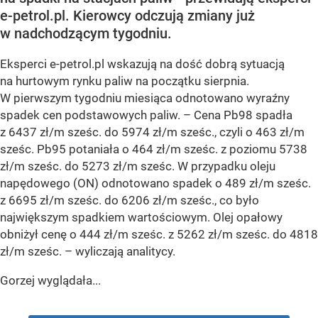
e-petrol.pl. Kierowcy odczują zmiany już
w nadchodzącym tygodniu.
Eksperci e-petrol.pl wskazują na dość dobrą sytuacją
na hurtowym rynku paliw na początku sierpnia.
W pierwszym tygodniu miesiąca odnotowano wyraźny
spadek cen podstawowych paliw. –
Cena Pb98 spadła
z 6437 zł/m sześc. do 5974 zł/m sześc., czyli o 463 zł/m
sześc. Pb95 potaniała o 464 zł/m sześc. z poziomu 5738
zł/m sześc. do 5273 zł/m sześc. W przypadku oleju
napędowego (ON) odnotowano spadek o 489 zł/m sześc.
z 6695 zł/m sześc. do 6206 zł/m sześc., co było
największym spadkiem wartościowym. Olej opałowy
obniżył cenę o 444 zł/m sześc. z 5262 zł/m sześc. do 4818
zł/m sześc.
– wyliczają analitycy.
Gorzej wyglądała...