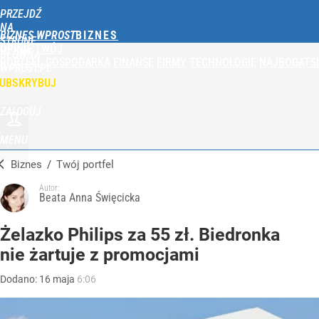
PRZEJDŹ
NA
BIZNES WPROST
STRONĘ
OPINIE
TWÓJ
GŁÓWNĄ
PORTFEL
GOSPODARKA
FINANSE
FIRMY
TECHNOLOGIE
NAJBOGATSI
WPROST.PL
UBSKRYBUJ
ZALOGUJ
MENU
Biznes
/
Twój portfel
Autor:
Beata Anna Święcicka
Żelazko Philips za 55 zł. Biedronka
nie żartuje z promocjami
Dodano:
16
maja
6:06