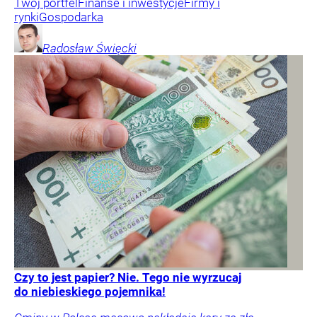
Twój portfel
Finanse i inwestycje
Firmy i
rynki
Gospodarka
Radosław
Święcki
Czy to jest papier? Nie. Tego nie wyrzucaj
do niebieskiego pojemnika!