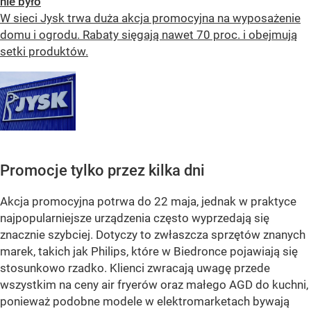
nie było
W sieci Jysk trwa duża akcja promocyjna na wyposażenie
domu i ogrodu. Rabaty sięgają nawet 70 proc. i obejmują
setki produktów.
Promocje tylko przez kilka dni
Akcja promocyjna potrwa do 22 maja, jednak w praktyce
najpopularniejsze urządzenia często wyprzedają się
znacznie szybciej. Dotyczy to zwłaszcza sprzętów znanych
marek, takich jak Philips, które w Biedronce pojawiają się
stosunkowo rzadko. Klienci zwracają uwagę przede
wszystkim na ceny air fryerów oraz małego AGD do kuchni,
ponieważ podobne modele w elektromarketach bywają