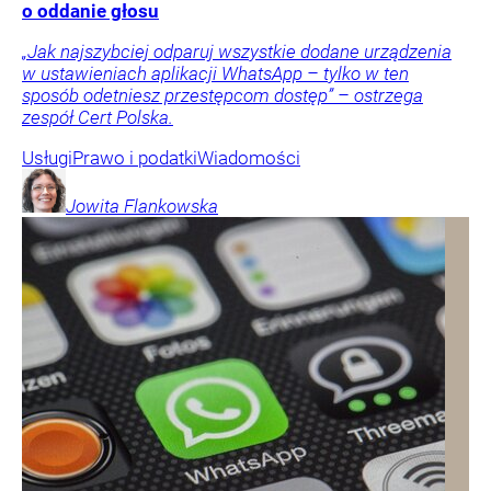
o oddanie głosu
„Jak najszybciej odparuj wszystkie dodane urządzenia
w ustawieniach aplikacji WhatsApp – tylko w ten
sposób odetniesz przestępcom dostęp” – ostrzega
zespół Cert Polska.
Usługi
Prawo i podatki
Wiadomości
Jowita
Flankowska