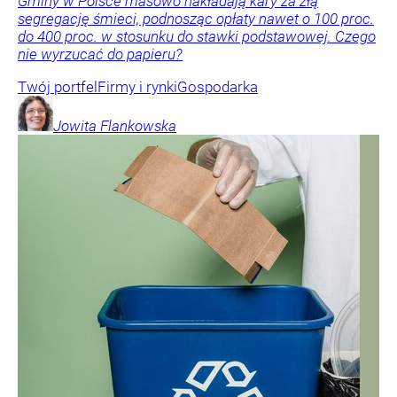
Gminy w Polsce masowo nakładają kary za złą
segregację śmieci, podnosząc opłaty nawet o 100 proc.
do 400 proc. w stosunku do stawki podstawowej. Czego
nie wyrzucać do papieru?
Twój portfel
Firmy i rynki
Gospodarka
Jowita
Flankowska