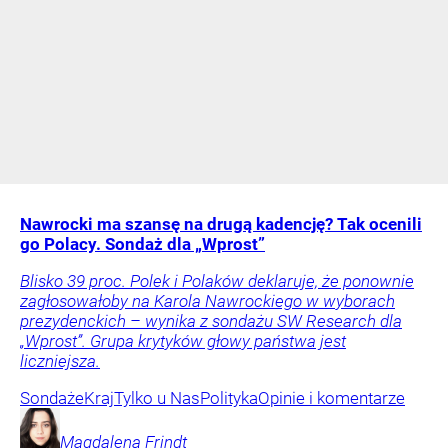
Nawrocki ma szansę na drugą kadencję? Tak ocenili
go Polacy. Sondaż dla „Wprost”
Blisko 39 proc. Polek i Polaków deklaruje, że ponownie
zagłosowałoby na Karola Nawrockiego w wyborach
prezydenckich – wynika z sondażu SW Research dla
„Wprost”. Grupa krytyków głowy państwa jest
liczniejsza.
Sondaże
Kraj
Tylko u Nas
Polityka
Opinie i komentarze
Magdalena
Frindt