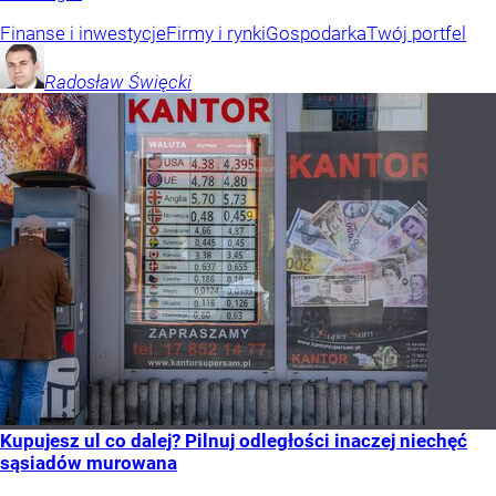
Finanse i inwestycje
Firmy i rynki
Gospodarka
Twój portfel
Radosław
Święcki
Kupujesz ul co dalej? Pilnuj odległości inaczej niechęć
sąsiadów murowana