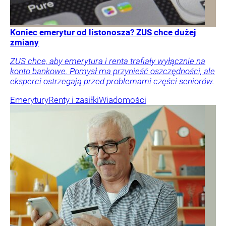
Koniec emerytur od listonosza? ZUS chce dużej
zmiany
ZUS chce, aby emerytura i renta trafiały wyłącznie na
konto bankowe. Pomysł ma przynieść oszczędności, ale
eksperci ostrzegają przed problemami części seniorów.
Emerytury
Renty i zasiłki
Wiadomości