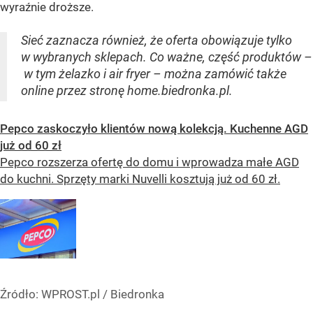
wyraźnie droższe.
Sieć zaznacza również, że oferta obowiązuje tylko
w wybranych sklepach. Co ważne, część produktów –
w tym żelazko i air fryer – można zamówić także
online przez stronę home.biedronka.pl.
Pepco zaskoczyło klientów nową kolekcją. Kuchenne AGD
już od 60 zł
Pepco rozszerza ofertę do domu i wprowadza małe AGD
do kuchni. Sprzęty marki Nuvelli kosztują już od 60 zł.
Źródło:
WPROST.pl
/
Biedronka