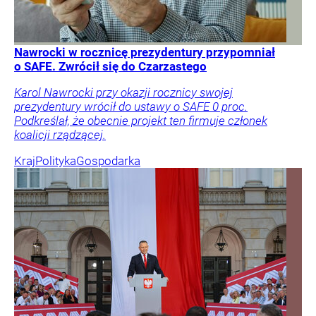
Nawrocki w rocznicę prezydentury przypomniał
o SAFE. Zwrócił się do Czarzastego
Karol Nawrocki przy okazji rocznicy swojej
prezydentury wrócił do ustawy o SAFE 0 proc.
Podkreślał, że obecnie projekt ten firmuje członek
koalicji rządzącej.
Kraj
Polityka
Gospodarka