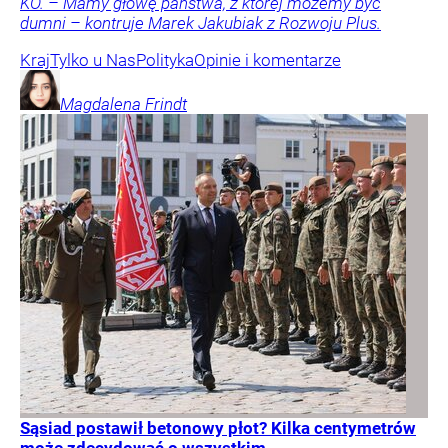
KO. – Mamy głowę państwa, z której możemy być
dumni – kontruje Marek Jakubiak z Rozwoju Plus.
Kraj
Tylko u Nas
Polityka
Opinie i komentarze
Magdalena
Frindt
Sąsiad postawił betonowy płot? Kilka centymetrów
może zdecydować o wszystkim