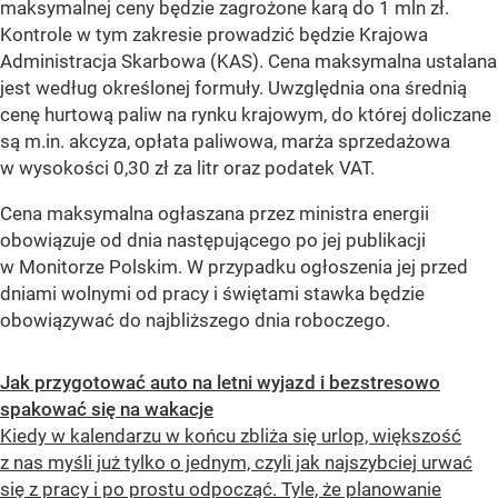
maksymalnej ceny będzie zagrożone karą do 1 mln zł.
Kontrole w tym zakresie prowadzić będzie Krajowa
Administracja Skarbowa (KAS). Cena maksymalna ustalana
jest według określonej formuły. Uwzględnia ona średnią
cenę hurtową paliw na rynku krajowym, do której doliczane
są m.in. akcyza, opłata paliwowa, marża sprzedażowa
w wysokości 0,30 zł za litr oraz podatek VAT.
Cena maksymalna ogłaszana przez ministra energii
obowiązuje od dnia następującego po jej publikacji
w Monitorze Polskim. W przypadku ogłoszenia jej przed
dniami wolnymi od pracy i świętami stawka będzie
obowiązywać do najbliższego dnia roboczego.
Jak przygotować auto na letni wyjazd i bezstresowo
spakować się na wakacje
Kiedy w kalendarzu w końcu zbliża się urlop, większość
z nas myśli już tylko o jednym, czyli jak najszybciej urwać
się z pracy i po prostu odpocząć. Tyle, że planowanie