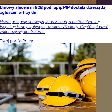
Umowy zlecenia i B2B pod lupą. PIP dostała dziesiątki
zgłoszeń w trzy dni
Nowe przepisy obowiązują od 8 lipca, a do Państwowej
Inspekcji Pracy wpłynęło już około 70 skarg. Część zgłoszeń
zakończy się kontrolami.
Twój portfel
Praca