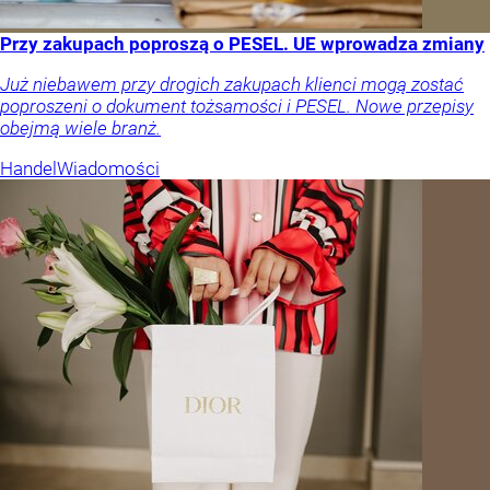
Przy zakupach poproszą o PESEL. UE wprowadza zmiany
Już niebawem przy drogich zakupach klienci mogą zostać
poproszeni o dokument tożsamości i PESEL. Nowe przepisy
obejmą wiele branż.
Handel
Wiadomości