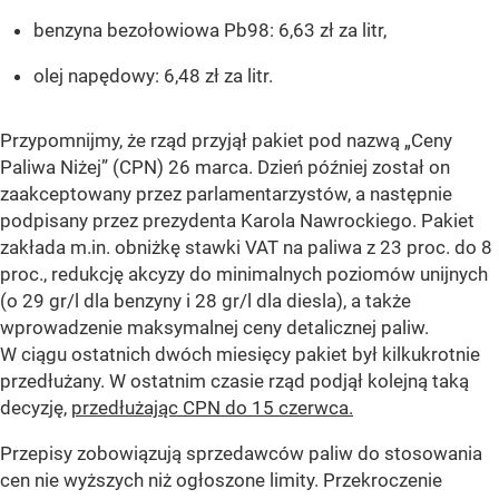
benzyna bezołowiowa Pb98: 6,63 zł za litr,
olej napędowy: 6,48 zł za litr.
Przypomnijmy, że rząd przyjął pakiet pod nazwą „Ceny
Paliwa Niżej” (CPN) 26 marca. Dzień później został on
zaakceptowany przez parlamentarzystów, a następnie
podpisany przez prezydenta Karola Nawrockiego. Pakiet
zakłada m.in. obniżkę stawki VAT na paliwa z 23 proc. do 8
proc., redukcję akcyzy do minimalnych poziomów unijnych
(o 29 gr/l dla benzyny i 28 gr/l dla diesla), a także
wprowadzenie maksymalnej ceny detalicznej paliw.
W ciągu ostatnich dwóch miesięcy pakiet był kilkukrotnie
przedłużany. W ostatnim czasie rząd podjął kolejną taką
decyzję,
przedłużając CPN do 15 czerwca.
Przepisy zobowiązują sprzedawców paliw do stosowania
cen nie wyższych niż ogłoszone limity. Przekroczenie