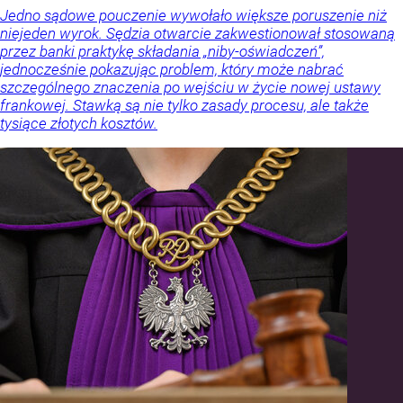
Jedno sądowe pouczenie wywołało większe poruszenie niż
niejeden wyrok. Sędzia otwarcie zakwestionował stosowaną
przez banki praktykę składania „niby-oświadczeń”,
jednocześnie pokazując problem, który może nabrać
szczególnego znaczenia po wejściu w życie nowej ustawy
frankowej. Stawką są nie tylko zasady procesu, ale także
tysiące złotych kosztów.