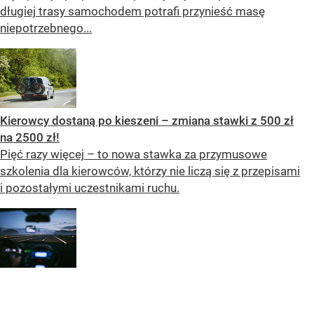
długiej trasy samochodem potrafi przynieść masę
niepotrzebnego...
Kierowcy dostaną po kieszeni – zmiana stawki z 500 zł
na 2500 zł!
Pięć razy więcej – to nowa stawka za przymusowe
szkolenia dla kierowców, którzy nie liczą się z przepisami
i pozostałymi uczestnikami ruchu.