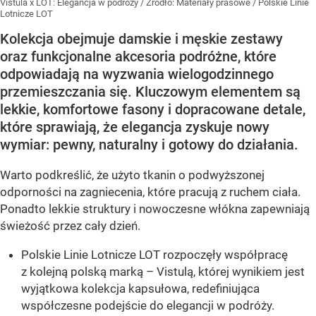
Vistula x LOT: Elegancja w podróży
/ Źródło:
Materiały prasowe
/
Polskie Linie
Lotnicze LOT
Kolekcja obejmuje damskie i męskie zestawy
oraz funkcjonalne akcesoria podróżne, które
odpowiadają na wyzwania wielogodzinnego
przemieszczania się. Kluczowym elementem są
lekkie, komfortowe fasony i dopracowane detale,
które sprawiają, że elegancja zyskuje nowy
wymiar: pewny, naturalny i gotowy do działania.
Warto podkreślić, że użyto tkanin o podwyższonej
odporności na zagniecenia, które pracują z ruchem ciała.
Ponadto lekkie struktury i nowoczesne włókna zapewniają
świeżość przez cały dzień.
Polskie Linie Lotnicze LOT rozpoczęły współpracę
z kolejną polską marką – Vistulą, której wynikiem jest
wyjątkowa kolekcja kapsułowa, redefiniująca
współczesne podejście do elegancji w podróży.