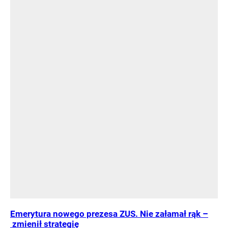
Emerytura nowego prezesa ZUS. Nie załamał rąk –
zmienił strategię