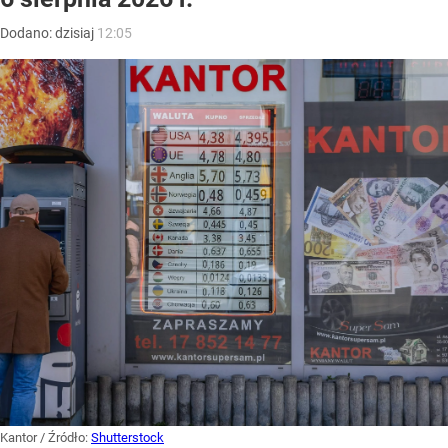
Dodano:
dzisiaj
12:05
Kantor
/ Źródło:
Shutterstock