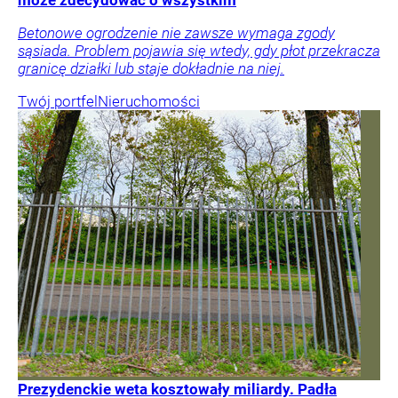
Betonowe ogrodzenie nie zawsze wymaga zgody
sąsiada. Problem pojawia się wtedy, gdy płot przekracza
granicę działki lub staje dokładnie na niej.
Twój portfel
Nieruchomości
Prezydenckie weta kosztowały miliardy. Padła