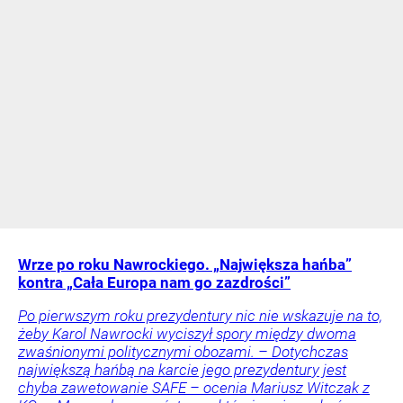
Wrze po roku Nawrockiego. „Największa hańba”
kontra „Cała Europa nam go zazdrości”
Po pierwszym roku prezydentury nic nie wskazuje na to,
żeby Karol Nawrocki wyciszył spory między dwoma
zwaśnionymi politycznymi obozami. – Dotychczas
największą hańbą na karcie jego prezydentury jest
chyba zawetowanie SAFE – ocenia Mariusz Witczak z