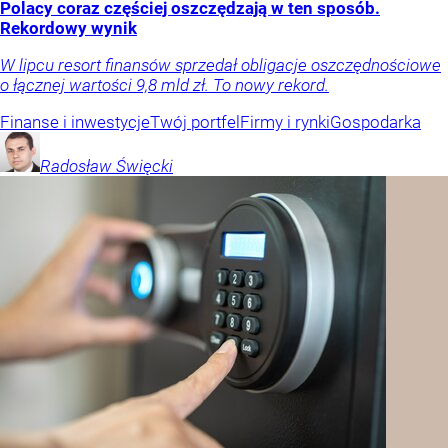
Polacy coraz częściej oszczędzają w ten sposób.
Rekordowy wynik
W lipcu resort finansów sprzedał obligacje oszczędnościowe
o łącznej wartości 9,8 mld zł. To nowy rekord.
Finanse i inwestycje
Twój portfel
Firmy i rynki
Gospodarka
Radosław
Święcki