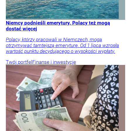
Niemcy podnieśli emerytury. Polacy też mogą
dostać więcej
Polacy, którzy pracowali w Niemczech, mogą
otrzymywać tamtejszą emeryturę. Od 1 lipca wzrosła
wartość punktu decydującego o wysokości wypłaty.
Twój portfel
Finanse i inwestycje