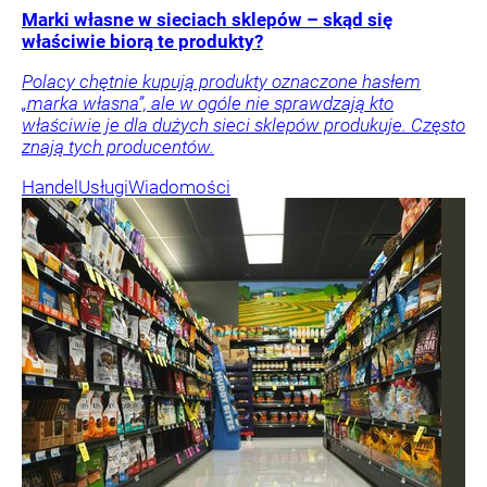
Marki własne w sieciach sklepów – skąd się
właściwie biorą te produkty?
Polacy chętnie kupują produkty oznaczone hasłem
„marka własna”, ale w ogóle nie sprawdzają kto
właściwie je dla dużych sieci sklepów produkuje. Często
znają tych producentów.
Handel
Usługi
Wiadomości