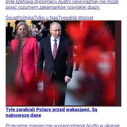
Była szefowa dyplomacji Austrii najwyraźniej nie może
pojąć rozumem zakamarków rosyjskiej duszy.
Świat
Polityka
Tylko u Nas
Tygodnik Wprost
Tyle zarabiali Polacy przed wakacjami. Są
najnowsze dane
Przeciętne miesięczne wynagrodzenie brutto w okresie