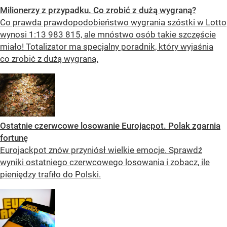
Milionerzy z przypadku. Co zrobić z dużą wygraną?
Co prawda prawdopodobieństwo wygrania szóstki w Lotto
wynosi 1:13 983 815, ale mnóstwo osób takie szczęście
miało! Totalizator ma specjalny poradnik, który wyjaśnia
co zrobić z dużą wygraną.
Ostatnie czerwcowe losowanie Eurojacpot. Polak zgarnia
fortunę
Eurojackpot znów przyniósł wielkie emocje. Sprawdź
wyniki ostatniego czerwcowego losowania i zobacz, ile
pieniędzy trafiło do Polski.