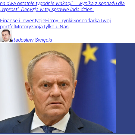
na dwa ostatnie tygodnie wakacji – wynika z sondażu dla
„Wprost”. Decyzja w tej sprawie lada dzień.
Finanse i inwestycje
Firmy i rynki
Gospodarka
Twój
portfel
Motoryzacja
Tylko u Nas
Radosław
Święcki