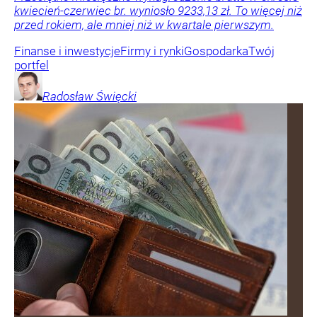
kwiecień-czerwiec br. wyniosło 9233,13 zł. To więcej niż
przed rokiem, ale mniej niż w kwartale pierwszym.
Finanse i inwestycje
Firmy i rynki
Gospodarka
Twój
portfel
Radosław
Święcki