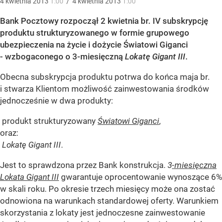
4
kwietnia
2013
1:00
/
4
kwietnia
2013
1:00
Bank Pocztowy rozpoczął 2 kwietnia br. IV subskrypcję
produktu strukturyzowanego w formie grupowego
ubezpieczenia na życie i dożycie Światowi Giganci
- wzbogaconego o 3-miesięczną
Lokatę Gigant III
.
Obecna subskrypcja produktu potrwa do końca maja br.
i stwarza Klientom możliwość zainwestowania środków
jednocześnie w dwa produkty:
produkt strukturyzowany
Światowi Giganci
,
oraz:
Lokatę Gigant III
.
Jest to sprawdzona przez Bank konstrukcja.
3
-miesięczna
Lokata Gigant III
gwarantuje oprocentowanie wynoszące 6%
w skali roku. Po okresie trzech miesięcy może ona zostać
odnowiona na warunkach standardowej oferty. Warunkiem
skorzystania z lokaty jest jednoczesne zainwestowanie