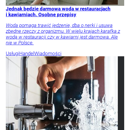
Jednak będzie darmowa woda w restauracjach
i kawiarniach. Osobne przepisy
Woda pomaga trawić jedzenie, dba o nerki i usuwa
zbędne rzeczy z organizmu. W wielu krajach karafka z
wodą w restauracji czy w kawiarni jest darmowa. Ale
nie w Polsce.
Usługi
Handel
Wiadomości