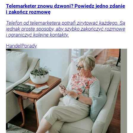
Telemarketer znowu dzwoni? Powiedz jedno zdanie
i zakończ rozmowę
Telefon od telemarketera potrafi zirytować każdego. Są
jednak proste sposoby, aby szybko zakończyć rozmowę
i ograniczyć kolejne kontakty.
Handel
Porady