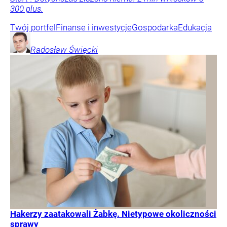
300 plus.
Twój portfel
Finanse i inwestycje
Gospodarka
Edukacja
Radosław
Święcki
Hakerzy zaatakowali Żabkę. Nietypowe okoliczności
sprawy