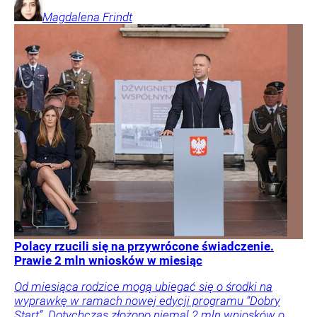
Magdalena
Frindt
Polacy rzucili się na przywrócone świadczenie.
Prawie 2 mln wniosków w miesiąc
Od miesiąca rodzice mogą ubiegać się o środki na
wyprawkę w ramach nowej edycji programu “Dobry
Start”. Dotychczas złożono niemal 2 mln wniosków o