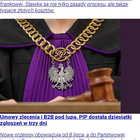
frankowej. Stawką są nie tylko zasady procesu, ale także
tysiące złotych kosztów.
Umowy zlecenia i B2B pod lupą. PIP dostała dziesiątki
zgłoszeń w trzy dni
Nowe przepisy obowiązują od 8 lipca, a do Państwowej