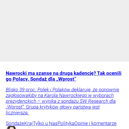
Nawrocki ma szansę na drugą kadencję? Tak ocenili
go Polacy. Sondaż dla „Wprost”
Blisko 39 proc. Polek i Polaków deklaruje, że ponownie
zagłosowałoby na Karola Nawrockiego w wyborach
prezydenckich – wynika z sondażu SW Research dla
„Wprost”. Grupa krytyków głowy państwa jest
liczniejsza.
Sondaże
Kraj
Tylko u Nas
Polityka
Opinie i komentarze