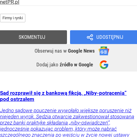
netPR.pl
Firmy i rynki
SKOMENTUJ
UDOSTĘPNIJ
Obserwuj nas
w
Google News
Dodaj jako
źródło w Google
Sąd rozprawił się z bankową fikcją. „Niby-potrącenia”
pod ostrzałem
Jedno sądowe pouczenie wywołało większe poruszenie niż
niejeden wyrok. Sędzia otwarcie zakwestionował stosowaną
przez banki praktykę składania „niby-oświadczeń”,
jednocześnie pokazując problem, który może nabrać
szczególnego znaczenia po wejściu w życie nowej ustawy