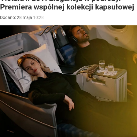
Premiera wspólnej kolekcji kapsułowej
Dodano:
28
maja
10:28