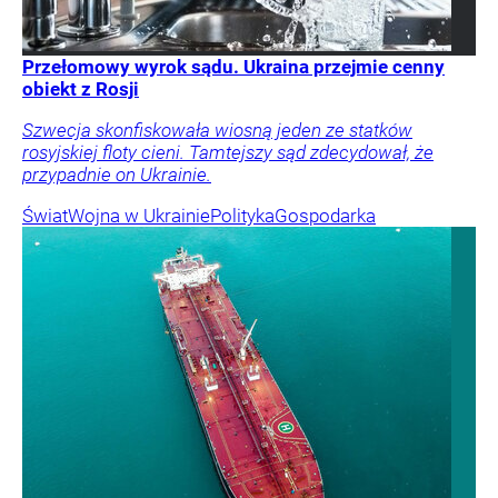
Przełomowy wyrok sądu. Ukraina przejmie cenny
obiekt z Rosji
Szwecja skonfiskowała wiosną jeden ze statków
rosyjskiej floty cieni. Tamtejszy sąd zdecydował, że
przypadnie on Ukrainie.
Świat
Wojna w Ukrainie
Polityka
Gospodarka