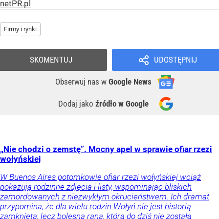
netPR.pl
Firmy i rynki
SKOMENTUJ
UDOSTĘPNIJ
Obserwuj nas
w
Google News
Dodaj jako
źródło w Google
„Nie chodzi o zemstę”. Mocny apel w sprawie ofiar rzezi
wołyńskiej
W Buenos Aires potomkowie ofiar rzezi wołyńskiej wciąż
pokazują rodzinne zdjęcia i listy, wspominając bliskich
zamordowanych z niezwykłym okrucieństwem. Ich dramat
przypomina, że dla wielu rodzin Wołyń nie jest historią
zamkniętą, lecz bolesną raną, która do dziś nie została