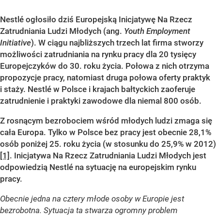
Nestlé ogłosiło dziś Europejską Inicjatywę Na Rzecz
Zatrudniania Ludzi Młodych (ang.
Youth Employment
Initiative
). W ciągu najbliższych trzech lat firma stworzy
możliwości zatrudniania na rynku pracy dla 20 tysięcy
Europejczyków do 30. roku życia. Połowa z nich otrzyma
propozycje pracy, natomiast druga połowa oferty praktyk
i staży. Nestlé w Polsce i krajach bałtyckich zaoferuje
zatrudnienie i praktyki zawodowe dla niemal 800 osób.
Z rosnącym bezrobociem wśród młodych ludzi zmaga się
cała Europa. Tylko w Polsce bez pracy jest obecnie 28,1%
osób
poniżej 25. roku życia (w stosunku do 25,9% w 2012)
[1]
. Inicjatywa Na Rzecz Zatrudniania Ludzi Młodych jest
odpowiedzią Nestlé na sytuację na europejskim rynku
pracy.
Obecnie jedna na cztery młode osoby w Europie jest
bezrobotna. Sytuacja ta stwarza ogromny problem