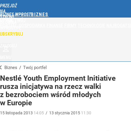
PRZEJDŹ
NA
BIZNES WPROST
STRONĘ
OPINIE
TWÓJ
GŁÓWNĄ
PORTFEL
GOSPODARKA
FINANSE
FIRMY
TECHNOLOGIE
NAJBOGATSI
WPROST.PL
UBSKRYBUJ
ZALOGUJ
MENU
Biznes
/
Twój portfel
Nestlé Youth Employment Initiative
rusza inicjatywa na rzecz walki
z bezrobociem wśród młodych
w Europie
15
listopada
2013
14:05
/
13
stycznia
2015
11:30