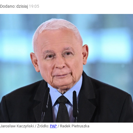
Dodano:
dzisiaj
19:05
Jarosław Kaczyński
/ Źródło:
PAP
/
Radek Pietruszka