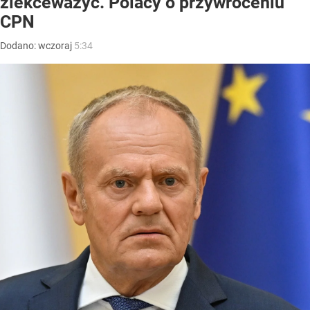
zlekceważyć. Polacy o przywróceniu
CPN
Dodano:
wczoraj
5:34