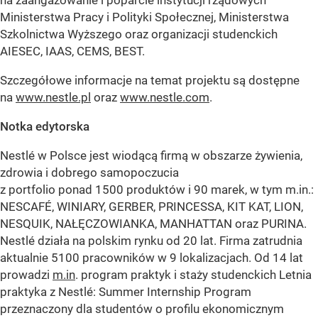
Ministerstwa Pracy i Polityki Społecznej, Ministerstwa
Szkolnictwa Wyższego oraz organizacji studenckich
AIESEC, IAAS, CEMS, BEST.
Szczegółowe informacje na temat projektu są dostępne
na
www.nestle.pl
oraz
www.nestle.com
.
Notka edytorska
Nestlé w Polsce jest wiodącą firmą w obszarze żywienia,
zdrowia i dobrego samopoczucia
z portfolio ponad 1500 produktów i 90 marek, w tym m.in.:
NESCAFÉ, WINIARY, GERBER, PRINCESSA, KIT KAT, LION,
NESQUIK, NAŁĘCZOWIANKA, MANHATTAN oraz PURINA.
Nestlé działa na polskim rynku od 20 lat. Firma zatrudnia
aktualnie 5100 pracowników w 9 lokalizacjach. Od 14 lat
prowadzi
m.in
. program praktyk i staży studenckich Letnia
praktyka z Nestlé: Summer Internship Program
przeznaczony dla studentów o profilu ekonomicznym