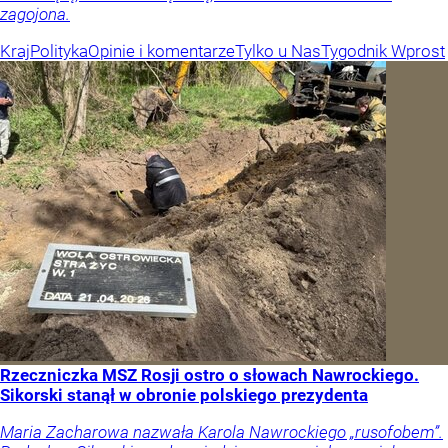
zagojona.
Kraj
Polityka
Opinie i komentarze
Tylko u Nas
Tygodnik Wprost
Rzeczniczka MSZ Rosji ostro o słowach Nawrockiego.
Sikorski stanął w obronie polskiego prezydenta
Maria Zacharowa nazwała Karola Nawrockiego „rusofobem”.