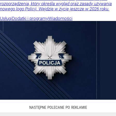
rozporządzenia, który określa wygląd oraz zasady używania
nowego logo Policji. Wejdzie w życie jeszcze w 2026 roku.
Usługi
Dodatki i programy
Wiadomości