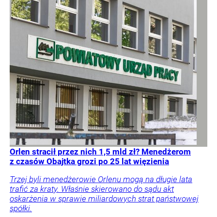
Orlen stracił przez nich 1,5 mld zł? Menedżerom
z czasów Obajtka grozi po 25 lat więzienia
Trzej byli menedżerowie Orlenu mogą na długie lata
trafić za kraty. Właśnie skierowano do sądu akt
oskarżenia w sprawie miliardowych strat państwowej
spółki.