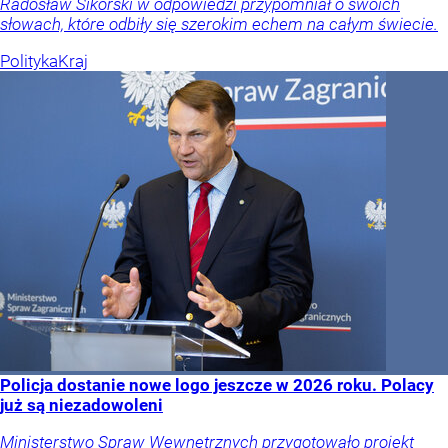
Radosław Sikorski w odpowiedzi przypomniał o swoich
słowach, które odbiły się szerokim echem na całym świecie.
Polityka
Kraj
Policja dostanie nowe logo jeszcze w 2026 roku. Polacy
już są niezadowoleni
Ministerstwo Spraw Wewnętrznych przygotowało projekt