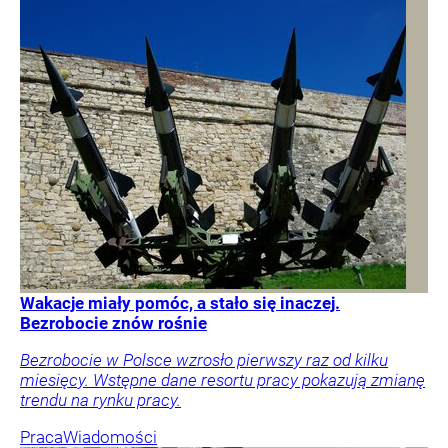
Wakacje miały pomóc, a stało się inaczej.
Bezrobocie znów rośnie
Bezrobocie w Polsce wzrosło pierwszy raz od kilku
miesięcy. Wstępne dane resortu pracy pokazują zmianę
trendu na rynku pracy.
Praca
Wiadomości