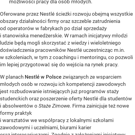
możliwości pracy dla osób młodych.
Oferowane przez Nestlé ścieżki rozwoju obejmą wszystkie
obszary działalności firmy oraz szczeble zatrudnienia
od operatorów w fabrykach po dział sprzedaży
i stanowiska menedżerskie. W ramach inicjatywy młodzi
ludzie będą mogli skorzystać z wiedzy i wieloletniego
doświadczenia pracowników Nestlé uczestnicząc m.in.
w szkoleniach, w tym z coachingu i mentoringu, co pozwoli
im lepiej przygotować się do wejścia na rynek pracy.
W planach
Nestlé w Polsce
związanych ze wsparciem
młodych osób w rozwoju ich kompetencji zawodowych
jest rozbudowanie istniejących już programów staży
studenckich oraz poszerzenie oferty Nestlé dla studentów
i absolwentów o
Staże Zimowe.
Firma zainicjuje też nowe
formy praktyk
i warsztatów we współpracy z lokalnymi szkołami
zawodowymi i uczelniami, biurami karier
oraz interesariuszami. Zgodnie z założeniami inicjatywy,