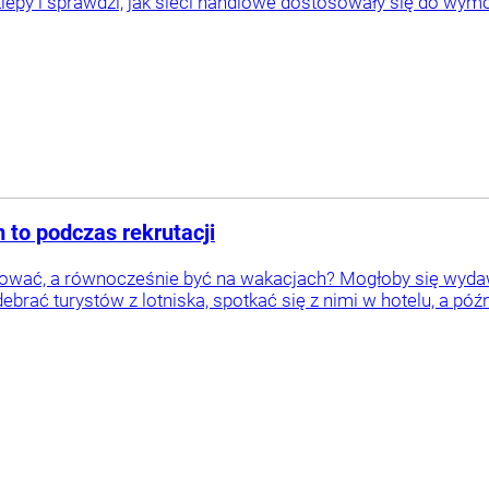
lepy i sprawdzi, jak sieci handlowe dostosowały się do wy
m to podczas rekrutacji
acować, a równocześnie być na wakacjach? Mogłoby się wydaw
ebrać turystów z lotniska, spotkać się z nimi w hotelu, a póź