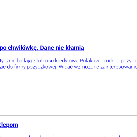
 po chwilówkę. Dane nie kłamią
tycznie badają zdolność kredytową Polaków. Trudniej pożyc
dzie do firmy pożyczkowej. Widać wzmożone zainteresowan
sklepom