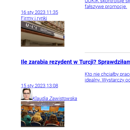
UOKiK skontroluje sk
fałszywe promocje.
16
sty
2023
11:35
Firmy i rynki
Ile zarabia rezydent w Turcji? Sprawdziła
Kto nie chciałby pr
idealny. Wystarczy od
15
sty
2023
13:08
Klaudia
Zawistowska