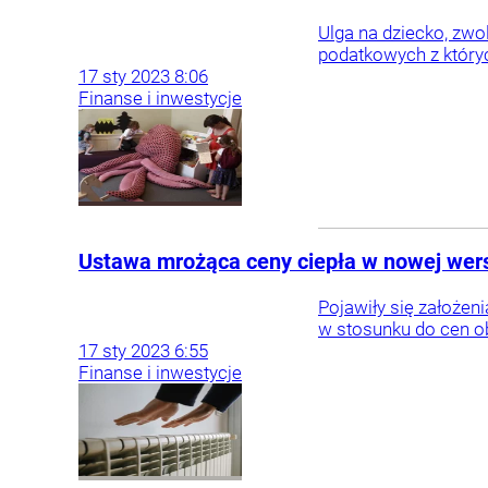
Ulga na dziecko, zwol
podatkowych z któryc
17
sty
2023
8:06
Finanse i inwestycje
Ustawa mrożąca ceny ciepła w nowej wers
Pojawiły się założen
w stosunku do cen o
17
sty
2023
6:55
Finanse i inwestycje