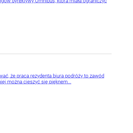
mogów dyrektywy Omnibus, która miała ograniczyć
ać, że praca rezydenta biura podróży to zawód
niej można cieszyć się pięknem...