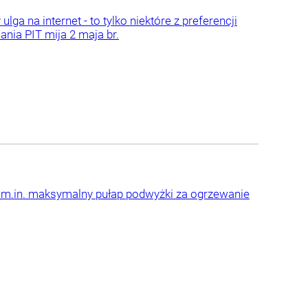
a na internet - to tylko niektóre z preferencji
nia PIT mija 2 maja br.
ne m.in. maksymalny pułap podwyżki za ogrzewanie