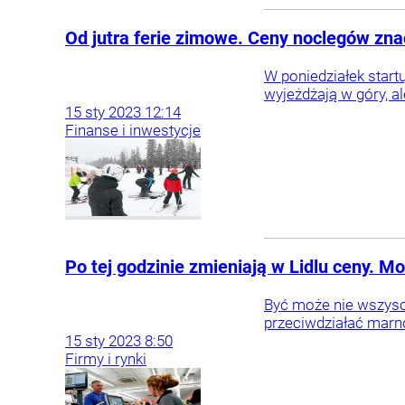
Od jutra ferie zimowe. Ceny noclegów zna
W poniedziałek start
wyjeżdżają w góry, a
15
sty
2023
12:14
Finanse i inwestycje
Po tej godzinie zmieniają w Lidlu ceny. 
Być może nie wszyscy
przeciwdziałać marno
15
sty
2023
8:50
Firmy i rynki