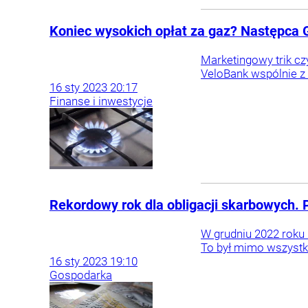
Koniec wysokich opłat za gaz? Następca 
Marketingowy trik cz
VeloBank wspólnie z
16
sty
2023
20:17
Finanse i inwestycje
Rekordowy rok dla obligacji skarbowych. P
W grudniu 2022 roku 
To był mimo wszystko
16
sty
2023
19:10
Gospodarka