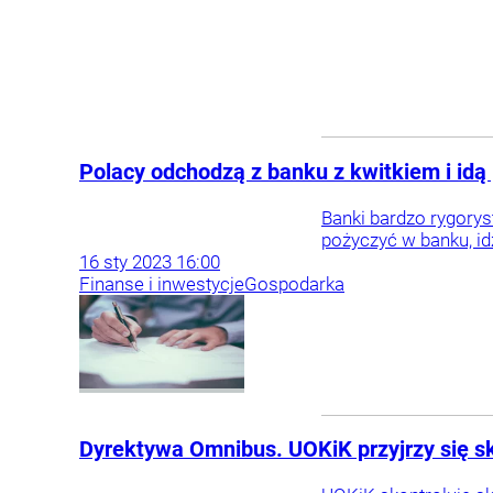
Polacy odchodzą z banku z kwitkiem i idą
Banki bardzo rygorys
pożyczyć w banku, i
16
sty
2023
16:00
Finanse i inwestycje
Gospodarka
Dyrektywa Omnibus. UOKiK przyjrzy się 