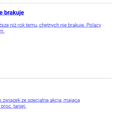
e brakuje
sze niż rok temu, chętnych nie brakuje. Polacy
em.
o związek ze specjalną akcją, mającą
roc. taniej.