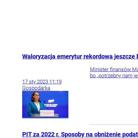
Waloryzacja emerytur rekordowa jeszcze b
Minister finansów Ma
bo „potrzebny nam je
17
sty
2023
11:19
Gospodarka
PIT za 2022 r. Sposoby na obniżenie poda