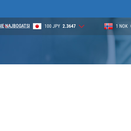
IE
NAJBOGATSI
4
100 JPY
2.3647
1 NOK