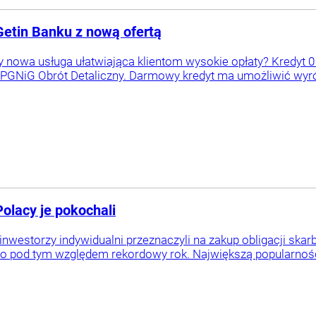
Getin Banku z nową ofertą
y nowa usługa ułatwiająca klientom wysokie opłaty? Kredyt 0 
 PGNiG Obrót Detaliczny. Darmowy kredyt ma umożliwić wyrów
olacy je pokochali
inwestorzy indywidualni przeznaczyli na zakup obligacji sk
 pod tym względem rekordowy rok. Największą popularnością