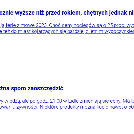
cznie wyższe niż przed rokiem, chętnych jednak ni
ują ferie zimowe 2023. Choć ceny noclegów są o 25 proc. wyż
le też do miast kojarzących się bardziej z letnim wypoczynki
Można sporo zaoszczędzić
 wiedzą, ale po godz. 21.00 w Lidlu zmieniają się ceny. Ma t
waniu żywności. Niektóre produkty można kupić nawet o 50 p