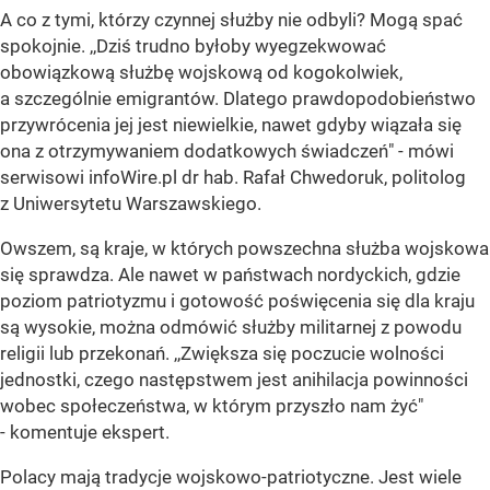
A co z tymi, którzy czynnej służby nie odbyli? Mogą spać
spokojnie. ,,Dziś trudno byłoby wyegzekwować
obowiązkową służbę wojskową od kogokolwiek,
a szczególnie emigrantów. Dlatego prawdopodobieństwo
przywrócenia jej jest niewielkie, nawet gdyby wiązała się
ona z otrzymywaniem dodatkowych świadczeń" - mówi
serwisowi infoWire.pl dr hab. Rafał Chwedoruk, politolog
z Uniwersytetu Warszawskiego.
Owszem, są kraje, w których powszechna służba wojskowa
się sprawdza. Ale nawet w państwach nordyckich, gdzie
poziom patriotyzmu i gotowość poświęcenia się dla kraju
są wysokie, można odmówić służby militarnej z powodu
religii lub przekonań. ,,Zwiększa się poczucie wolności
jednostki, czego następstwem jest anihilacja powinności
wobec społeczeństwa, w którym przyszło nam żyć"
- komentuje ekspert.
Polacy mają tradycje wojskowo-patriotyczne. Jest wiele