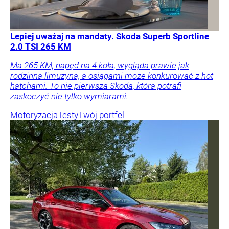
Lepiej uważaj na mandaty. Skoda Superb Sportline
2.0 TSI 265 KM
Ma 265 KM, napęd na 4 koła, wygląda prawie jak
rodzinna limuzyna, a osiągami może konkurować z hot
hatchami. To nie pierwsza Skoda, która potrafi
zaskoczyć nie tylko wymiarami.
Motoryzacja
Testy
Twój portfel