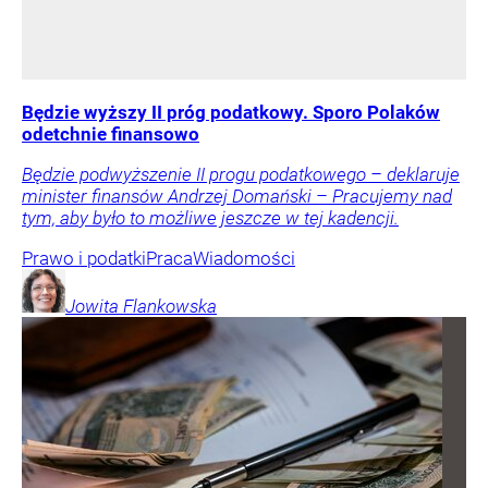
Będzie wyższy II próg podatkowy. Sporo Polaków
odetchnie finansowo
Będzie podwyższenie II progu podatkowego – deklaruje
minister finansów Andrzej Domański – Pracujemy nad
tym, aby było to możliwe jeszcze w tej kadencji.
Prawo i podatki
Praca
Wiadomości
Jowita
Flankowska