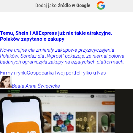
Dodaj jako
źródło w Google
Temu, Shein i AliExpress już nie takie atrakcyjne.
Polaków zapytano o zakupy
Nowe unijne cła zmieniły zakupowe przyzwyczajenia
Polaków. Sondaż dla „Wprost” pokazuje, że niemal połowa
badanych ograniczyła zakupy na azjatyckich platformach.
Firmy i rynki
Gospodarka
Twój portfel
Tylko u Nas
Beata Anna
Święcicka