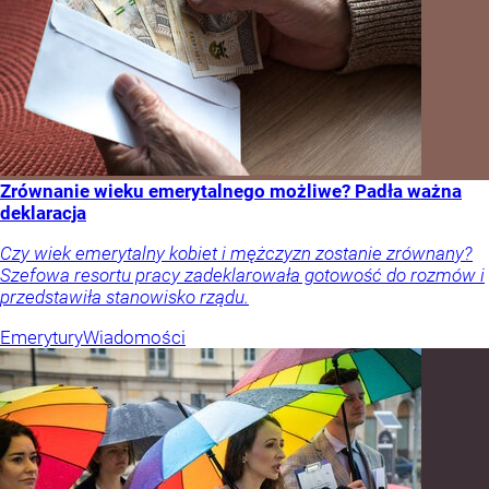
Zrównanie wieku emerytalnego możliwe? Padła ważna
deklaracja
Czy wiek emerytalny kobiet i mężczyzn zostanie zrównany?
Szefowa resortu pracy zadeklarowała gotowość do rozmów i
przedstawiła stanowisko rządu.
Emerytury
Wiadomości