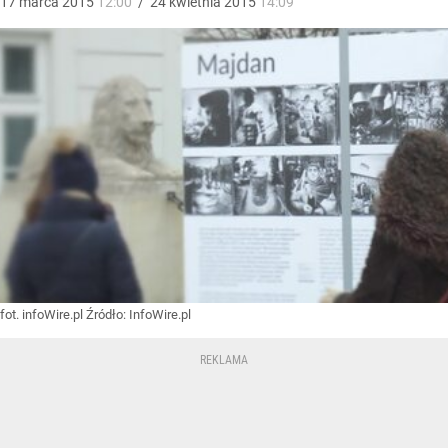
17
marca
2015
12:00
/
24
kwietnia
2015
14:09
fot. infoWire.pl
Źródło:
InfoWire.pl