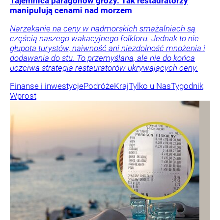
Tajemnica paragonów grozy. Tak restauratorzy
manipulują cenami nad morzem
Narzekanie na ceny w nadmorskich smażalniach są
częścią naszego wakacyjnego folkloru. Jednak to nie
głupota turystów, naiwność ani niezdolność mnożenia i
dodawania do stu. To przemyślana, ale nie do końca
uczciwa strategia restauratorów ukrywających ceny.
Finanse i inwestycje
Podróże
Kraj
Tylko u Nas
Tygodnik
Wprost