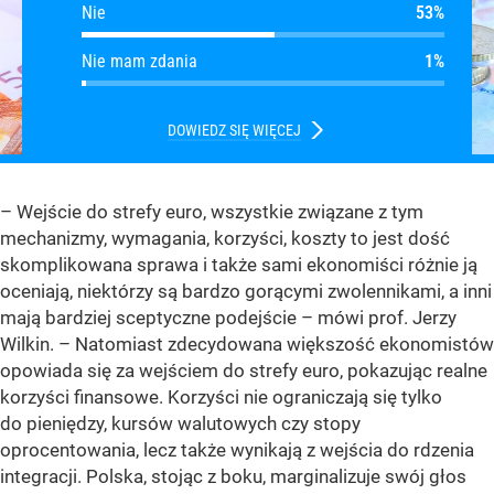
Tak, ale jeszcze nie teraz
Nie
Nie
Nie mam zdania
Nie mam zdania
DOWIEDZ SIĘ WIĘCEJ
– Wejście do strefy euro, wszystkie związane z tym
mechanizmy, wymagania, korzyści, koszty to jest dość
skomplikowana sprawa i także sami ekonomiści różnie ją
oceniają, niektórzy są bardzo gorącymi zwolennikami, a inni
mają bardziej sceptyczne podejście – mówi prof. Jerzy
Wilkin. – Natomiast zdecydowana większość ekonomistów
opowiada się za wejściem do strefy euro, pokazując realne
korzyści finansowe. Korzyści nie ograniczają się tylko
do pieniędzy, kursów walutowych czy stopy
oprocentowania, lecz także wynikają z wejścia do rdzenia
integracji. Polska, stojąc z boku, marginalizuje swój głos