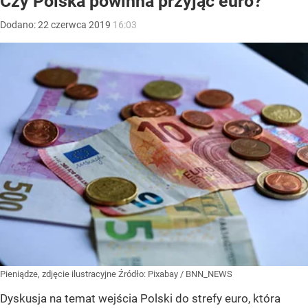
Czy Polska powinna przyjąć euro?
Dodano:
22
czerwca
2019
16:03
Pieniądze, zdjęcie ilustracyjne
Źródło:
Pixabay
/
BNN_NEWS
Dyskusja na temat wejścia Polski do strefy euro, która