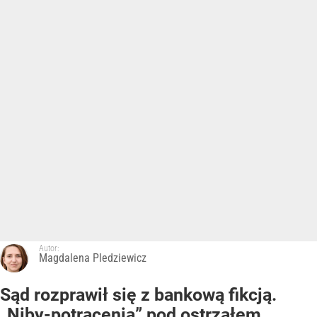
Autor:
Magdalena Pledziewicz
Sąd rozprawił się z bankową fikcją.
„Niby-potrącenia” pod ostrzałem