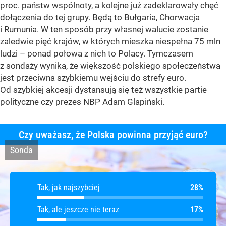
proc. państw wspólnoty, a kolejne już zadeklarowały chęć
dołączenia do tej grupy. Będą to Bułgaria, Chorwacja
i Rumunia. W ten sposób przy własnej walucie zostanie
zaledwie pięć krajów, w których mieszka niespełna 75 mln
ludzi – ponad połowa z nich to Polacy. Tymczasem
z sondaży wynika, że większość polskiego społeczeństwa
jest przeciwna szybkiemu wejściu do strefy euro.
Od szybkiej akcesji dystansują się też wszystkie partie
polityczne czy prezes NBP Adam Glapiński.
Czy uważasz, że Polska powinna przyjąć euro?
Sonda
Tak, jak najszybciej
Tak, jak najszybciej
Tak, ale jeszcze nie teraz