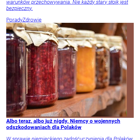
warunków przechowywania. Nie każdy stary słoik jest
bezpieczny.
Porady
Zdrowie
Albo teraz, albo już nigdy. Niemcy o wojennych
odszkodowaniach dla Polaków
W sprawie niemieckiego zadośćuczynienia dla Polaków