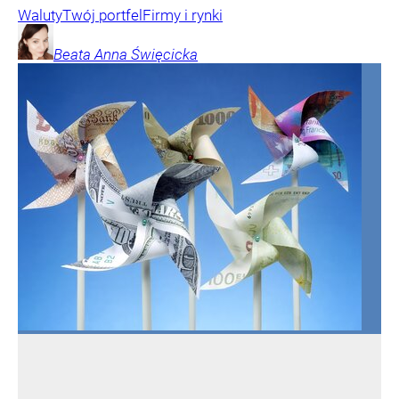
Waluty
Twój portfel
Firmy i rynki
Beata Anna
Święcicka