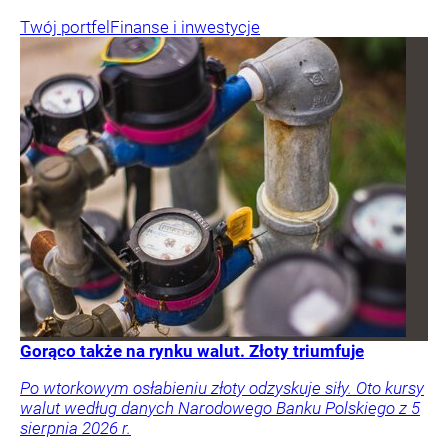
Twój portfel
Finanse i inwestycje
Gorąco także na rynku walut. Złoty triumfuje
Po wtorkowym osłabieniu złoty odzyskuje siły. Oto kursy
walut według danych Narodowego Banku Polskiego z 5
sierpnia 2026 r.