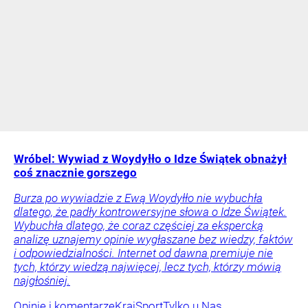
Wróbel: Wywiad z Woydyłło o Idze Świątek obnażył
coś znacznie gorszego
Burza po wywiadzie z Ewą Woydyłło nie wybuchła
dlatego, że padły kontrowersyjne słowa o Idze Świątek.
Wybuchła dlatego, że coraz częściej za ekspercką
analizę uznajemy opinie wygłaszane bez wiedzy, faktów
i odpowiedzialności. Internet od dawna premiuje nie
tych, którzy wiedzą najwięcej, lecz tych, którzy mówią
najgłośniej.
Opinie i komentarze
Kraj
Sport
Tylko u Nas