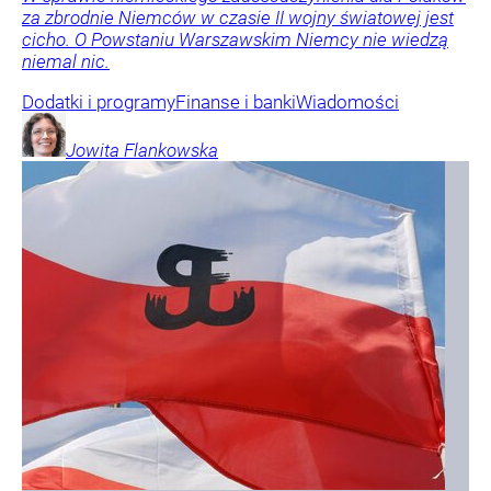
za zbrodnie Niemców w czasie II wojny światowej jest
cicho. O Powstaniu Warszawskim Niemcy nie wiedzą
niemal nic.
Dodatki i programy
Finanse i banki
Wiadomości
Jowita
Flankowska