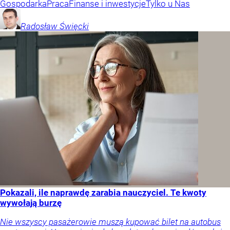
Gospodarka
Praca
Finanse i inwestycje
Tylko u Nas
Radosław
Święcki
Pokazali, ile naprawdę zarabia nauczyciel. Te kwoty
wywołają burzę
Nie wszyscy pasażerowie muszą kupować bilet na autobus