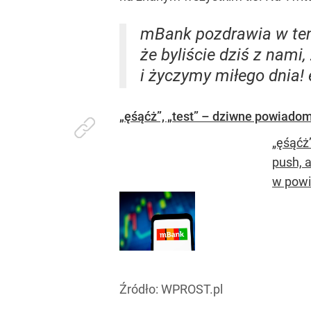
mBank pozdrawia w ten
że byliście dziś z nam
i życzymy miłego dnia!
„ęśąćż”, „test” – dziwne powiadomi
„ęśąćż
push, a
w powi
Źródło:
WPROST.pl