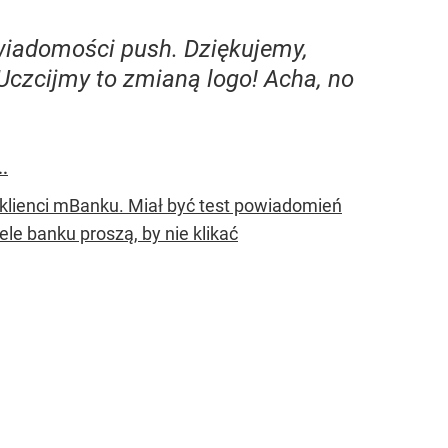
wiadomości push. Dziękujemy,
Uczcijmy to zmianą logo! Acha, no
..
ę klienci mBanku. Miał być test powiadomień
le banku proszą, by nie klikać