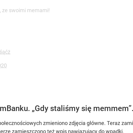
mi, ze swoimi memami!
śąćż
020
mBanku. „Gdy staliśmy się memmem”.
ołecznościowych zmieniono zdjęcia główne. Teraz zamias
terze zamieszczono też wpis nawiązujący do wpadki.