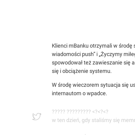
Klienci mBanku otrzymali w środę s
wiadomości push” i „Życzymy miłego
spowodował też zawieszanie się a
się i obciążenie systemu.
W środę wieczorem sytuacja się us
internautom o wpadce.
????? ????????? <?<?<?
w ten dzień, gdy staliśmy się m