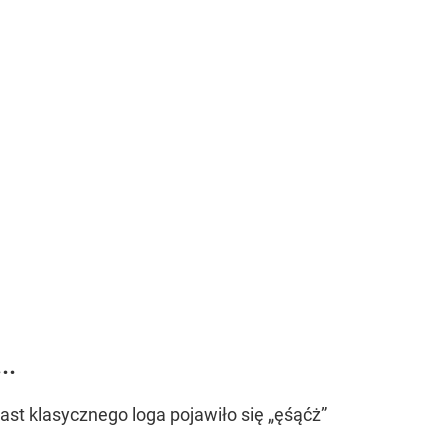
..
t klasycznego loga pojawiło się „ęśąćż”