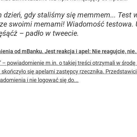
 dzień, gdy staliśmy się memmem... Test 
i, ze swoimi memami! Wiadomość testowa. 
 ęśąćż
– padło w tweecie.
enia od mBanku. Jest reakcja i apel: Nie reagujcie, nie.
” – powiadomienie m.in. o takiej treści otrzymali w środ
 skończyło się apelami zastępcy rzecznika. Przedstawicie
adomienia i nie logować się do...