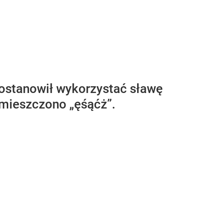
postanowił wykorzystać sławę
umieszczono „ęśąćż”.