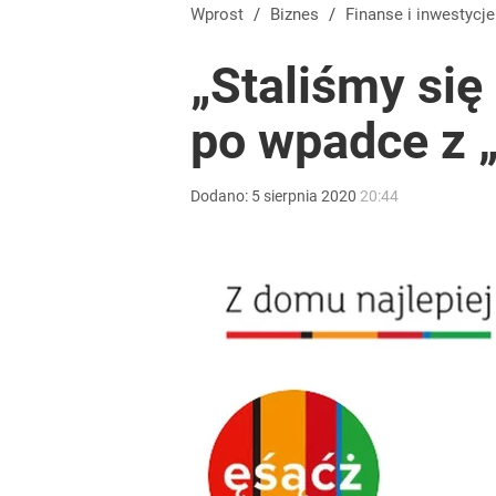
Przepisanie mieszkania kosztuje więcej, niż myślis
Wprost
/
Biznes
/
Finanse i inwestycje
„Staliśmy s
dodaj
po wpadce z 
Umowy zlecenia i B2B pod lupą. PIP dostała dziesią
Dodano:
5
sierpnia
2020
20:44
dodaj
Tajemnica paragonów grozy. Tak restauratorzy m
5