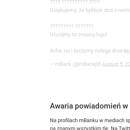
???? ????????́?? ????
Dziękujemy, że byliście dziś z na
????????́?́ ???????
Uczcijmy to zmianą logo!
Acha, no i życzymy miłego dnia!
#ę
— mBank (@mBankpl)
August 5, 2
Awaria powiadomień w 
Na profilach mBanku w mediach sp
na znanym wszystkim tle. Na Twit