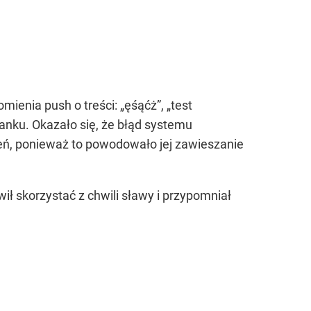
ienia push o treści: „ęśąćż”, „test
banku. Okazało się, że błąd systemu
eń, ponieważ to powodowało jej zawieszanie
ł skorzystać z chwili sławy i przypomniał