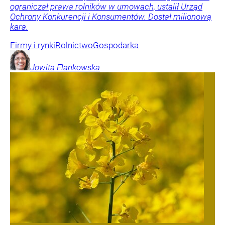
ograniczał prawa rolników w umowach, ustalił Urząd
Ochrony Konkurencji i Konsumentów. Dostał milionową
kara.
Firmy i rynki
Rolnictwo
Gospodarka
Jowita
Flankowska