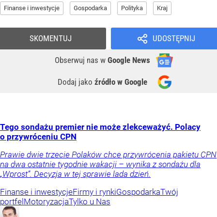
Finanse i inwestycje
Gospodarka
Polityka
Kraj
SKOMENTUJ
UDOSTĘPNIJ
Obserwuj nas
w
Google News
Dodaj jako
źródło w Google
Tego sondażu premier nie może zlekceważyć. Polacy
o przywróceniu CPN
Prawie dwie trzecie Polaków chce przywrócenia pakietu CPN
na dwa ostatnie tygodnie wakacji – wynika z sondażu dla
„Wprost”. Decyzja w tej sprawie lada dzień.
Finanse i inwestycje
Firmy i rynki
Gospodarka
Twój
portfel
Motoryzacja
Tylko u Nas