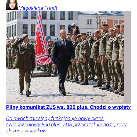
Magdalena
Frindt
Pilny komunikat ZUS ws. 800 plus. Chodzi o wypłaty
Od dwóch miesięcy funkcjonuje nowy okres
świadczeniowy 800 plus. ZUS przekazał, ile do tej pory
złożono wniosków.