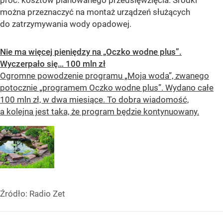
proc. kosztów planowanego przedsięwzięcia. Środki
można przeznaczyć na montaż urządzeń służących
do zatrzymywania wody opadowej.
Nie ma więcej pieniędzy na „Oczko wodne plus”.
Wyczerpało się… 100 mln zł
Ogromne powodzenie programu „Moja woda”, zwanego
potocznie „programem Oczko wodne plus”. Wydano całe
100 mln zł, w dwa miesiące. To dobra wiadomość,
a kolejna jest taka, że program będzie kontynuowany.
Źródło:
Radio Zet