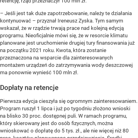
retencję, rząd przeznaczył 100 mln zł.
– Jeśli jest tak duże zapotrzebowanie, należy te działania
kontynuować –
przyznał Ireneusz Zyska. Tym samym
wskazał, że w rządzie trwają prace nad kolejną edycją
programu. Nieoficjalnie mówi się, że w resorcie klimatu
planowane jest uruchomienie drugiej tury finansowania już
na początku 2021 roku. Kwota, która zostanie
przeznaczona na wsparcie dla zainteresowanych
montażem urządzeń do zatrzymywania wody deszczowej
ma ponownie wynieść 100 mln zł.
Dopłaty na retencje
Pierwsza edycja cieszyła się ogromnym zainteresowaniem.
Program ruszył 1 lipca i już po tygodniu złożono wnioski
na blisko 30 proc. dostępnej puli. W ramach programu,
który skierowany jest do osób fizycznych, można
wnioskować o dopłatę do 5 tys. zł., ale nie więcej niż 80