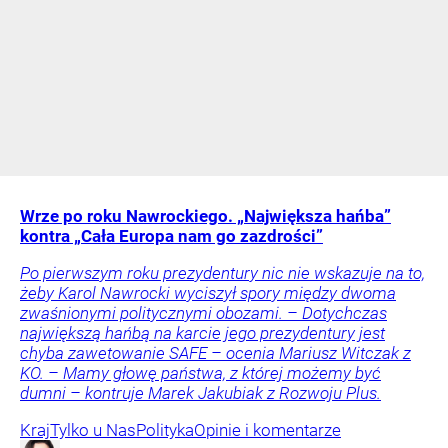
Wrze po roku Nawrockiego. „Największa hańba”
kontra „Cała Europa nam go zazdrości”
Po pierwszym roku prezydentury nic nie wskazuje na to,
żeby Karol Nawrocki wyciszył spory między dwoma
zwaśnionymi politycznymi obozami. – Dotychczas
największą hańbą na karcie jego prezydentury jest
chyba zawetowanie SAFE – ocenia Mariusz Witczak z
KO. – Mamy głowę państwa, z której możemy być
dumni – kontruje Marek Jakubiak z Rozwoju Plus.
Kraj
Tylko u Nas
Polityka
Opinie i komentarze