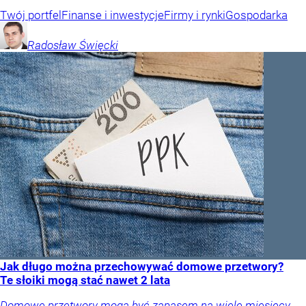
Twój portfel
Finanse i inwestycje
Firmy i rynki
Gospodarka
Radosław
Święcki
Jak długo można przechowywać domowe przetwory?
Te słoiki mogą stać nawet 2 lata
Domowe przetwory mogą być zapasem na wiele miesięcy,