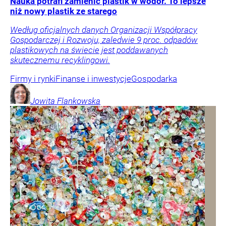
Nauka potrafi zamienić plastik w wodór. To lepsze
niż nowy plastik ze starego
Według oficjalnych danych Organizacji Współpracy
Gospodarczej i Rozwoju, zaledwie 9 proc. odpadów
plastikowych na świecie jest poddawanych
skutecznemu recyklingowi.
Firmy i rynki
Finanse i inwestycje
Gospodarka
Jowita
Flankowska