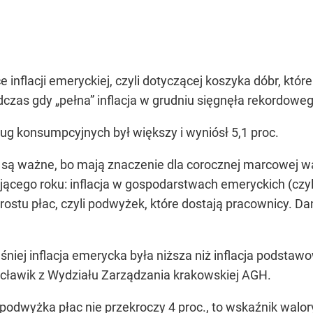
inflacji emeryckiej, czyli dotyczącej koszyka dóbr, które
dczas gdy „pełna” inflacja w grudniu sięgnęła rekordowe
ug konsumpcyjnych był większy i wyniósł 5,1 proc.
 są ważne, bo mają znaczenie dla corocznej marcowej wal
jącego roku: inflacja w gospodarstwach emeryckich (czyl
 wzrostu płac, czyli podwyżek, które dostają pracownicy
śniej inflacja emerycka była niższa niż inflacja pods
cławik z Wydziału Zarządzania krakowskiej AGH.
na podwyżka płac nie przekroczy 4 proc., to wskaźnik walo