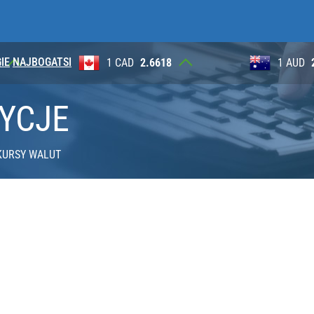
IE
NAJBOGATSI
2
1 CAD
2.6618
1 AUD
TYCJE
KURSY WALUT