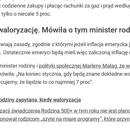
 codzienne zakupy i płacąc rachunki za gaz i prąd wedł
tylko o niecałe 5 proc.
waloryzację. Mówiła o tym minister rod
ają zasady, zgodnie z którymi jeżeli inflacja emerycka je
 Ostatecznie emeryci będą mieli więc zaliczoną inflację 
minister rodziny i
polityki społecznej Marleny Maląg, że 
wiła: „Na koniec stycznia, gdy będą znane dokładne wska
ujemy, że będzie to co najmniej 7 proc”.
rodziny zapytana, kiedy waloryzacja
zacji świadczenia Rodzina 500+ w tym roku nie jest plano
onował rodzicom „szyte na miarę programy”, które przyni