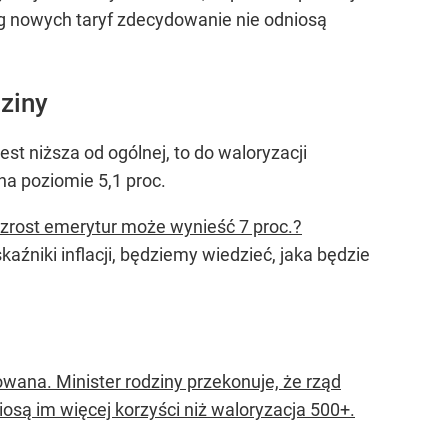
ug nowych taryf zdecydowanie nie odniosą
ziny
st niższa od ogólnej, to do waloryzacji
na poziomie 5,1 proc.
wzrost emerytur może wynieść 7 proc.?
źniki inflacji, będziemy wiedzieć, jaka będzie
wana. Minister rodziny przekonuje, że rząd
osą im więcej korzyści niż waloryzacja 500+.