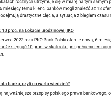
atach rocznych utrzymuje się w miarę na tym samym po
 miesięcy temu klienci banków mogli znaleźć aż 13 ofert z
 podejmują drastyczne cięcia, a sytuacja z biegiem czasu
 10 proc. na Lokacie urodzinowej IKO
zerwca 2023 roku PKO Bank Polski oferuje nową, 6-mies
 może sięgnąć 10 proc. w skali roku po spełnieniu co naj
ej.
ta banku, czyli co warto wiedzieć?
są najważniejsze przepisy polskiego prawa bankowego, 
?