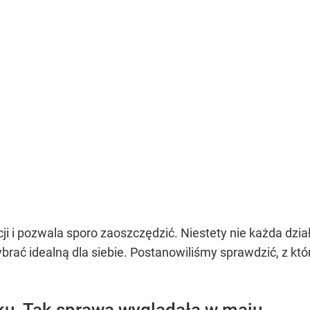
cji i pozwala sporo zaoszczędzić. Niestety nie każda dzi
brać idealną dla siebie. Postanowiliśmy sprawdzić, z które
nku. Tak sprawa wyglądała w maju