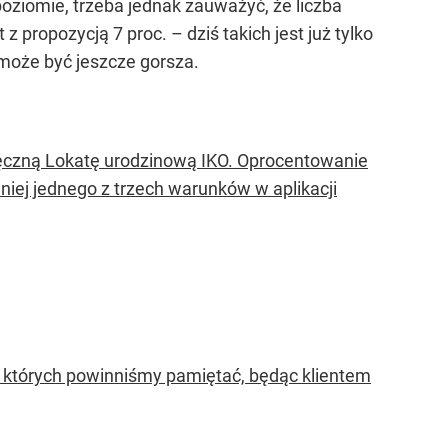
ziomie, trzeba jednak zauważyć, że liczba
 propozycją 7 proc. – dziś takich jest już tylko
 może być jeszcze gorsza.
ięczną Lokatę urodzinową IKO. Oprocentowanie
mniej jednego z trzech warunków w aplikacji
o których powinniśmy pamiętać, będąc klientem