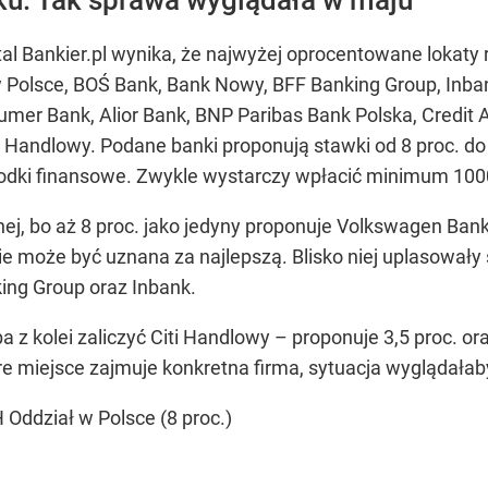
l Bankier.pl wynika, że najwyżej oprocentowane lokaty r
olsce, BOŚ Bank, Bank Nowy, BFF Banking Group, Inban
umer Bank, Alior Bank, BNP Paribas Bank Polska, Credit 
i Handlowy. Podane banki proponują stawki od 8 proc. do
rodki finansowe. Zwykle wystarczy wpłacić minimum 1000
nej, bo aż 8 proc. jako jedyny proponuje Volkswagen B
e może być uznana za najlepszą. Blisko niej uplasowały 
ing Group oraz Inbank.
a z kolei zaliczyć Citi Handlowy – proponuje 3,5 proc.
re miejsce zajmuje konkretna firma, sytuacja wyglądałab
Oddział w Polsce (8 proc.)