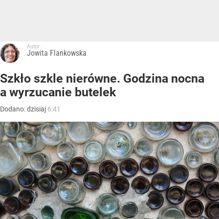
Autor:
Jowita Flankowska
Szkło szkle nierówne. Godzina nocna
a wyrzucanie butelek
Dodano:
dzisiaj
6:41