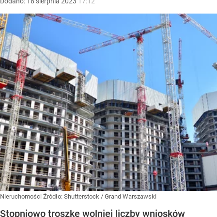
Dodano:
18
sierpnia
2023
17:12
Nieruchomości
Źródło:
Shutterstock
/
Grand Warszawski
Stopniowo troszkę wolniej liczby wniosków