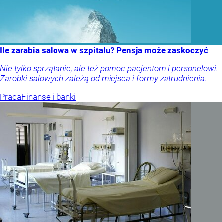
Ile zarabia salowa w szpitalu? Pensja może zaskoczyć
Nie tylko sprzątanie, ale też pomoc pacjentom i personelowi.
Zarobki salowych zależą od miejsca i formy zatrudnienia.
Praca
Finanse i banki