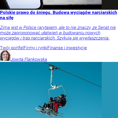
Polskie prawo do śniegu. Budowa wyciągów narciarskich
na siłę
Zima jest w Polsce rarytasem, ale to nie znaczy, ze Senat nie
może zaproponować ułatwień w budowaniu nowych
wyciągów i tras narciarskich. Szykują się wywłaszczenia.
Twój portfel
Firmy i rynki
Finanse i inwestycje
Jowita
Flankowska