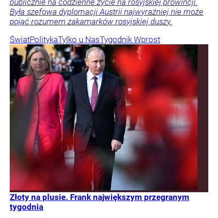
publicznie na codzienne życie na rosyjskiej prowincji.
Była szefowa dyplomacji Austrii najwyraźniej nie może
pojąć rozumem zakamarków rosyjskiej duszy.
Świat
Polityka
Tylko u Nas
Tygodnik Wprost
Złoty na plusie. Frank największym przegranym
tygodnia