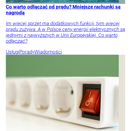
Co warto odłączać od prądu? Mniejsze rachunki są
nagrodą
Im więcej sprzęt ma dodatkowych funkcji, tym więcej
prądu zużywa. A w Polsce ceny energii elektrycznych są
jednymi z najwyższych w Unii Europejskiej. Co warto
odłączać?
Usługi
Porady
Wiadomości