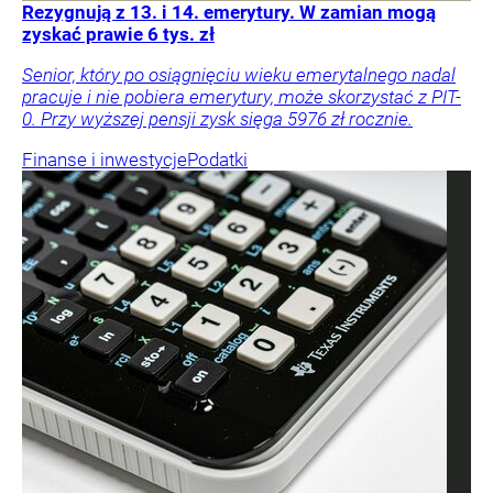
Rezygnują z 13. i 14. emerytury. W zamian mogą
zyskać prawie 6 tys. zł
Senior, który po osiągnięciu wieku emerytalnego nadal
pracuje i nie pobiera emerytury, może skorzystać z PIT-
0. Przy wyższej pensji zysk sięga 5976 zł rocznie.
Finanse i inwestycje
Podatki