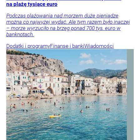
na plażę tysiące euro
Podczas plażowania nad morzem duże pieniądze
można co najwyżej wydać. Ale tym razem było inaczej
– morze wyrzuciło na brzeg ponad 700 tys. euro w
banknotach.
Dodatki i programy
Finanse i banki
Wiadomości