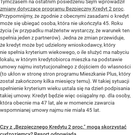
Tymczasem na ostatnim posiedzeniu Sejm wprowadził
zmiany dotyczące programu Bezpieczny Kredyt 2 proc
.
Przypomnijmy, że zgodnie z obecnymi zasadami o kredyt
może się ubiegać osoba, która nie ukończyła 45. Roku
życia (w przypadku małżeństw wystarczy, że warunek ten
spełnia jeden z partnerów). Jedna ze zmian przewiduje,
że kredyt może być udzielony wnioskodawcy, który
nie spełnia kryterium wiekowego, o ile służyć ma nabyciu
lokalu, w którym kredytobiorca mieszka na podstawie
umowy najmu instytucjonalnego z dojściem do własności
(to ukłon w stronę stron programu Mieszkanie Plus, który
został zakończony kilka miesięcy temu). W takiej sytuacji
spełnienie kryterium wieku ustala się na dzień podpisania
takiej umowy. Kredyt będzie więc osiągalny np. dla osoby,
która obecnie ma 47 lat, ale w momencie zawarcia
wspomnianej umowy najmu nie miała 45 lat.
Czy z „Bezpiecznego Kredytu 2 proc." mogą skorzystać
cudzoziemcy? Resort odpowiada