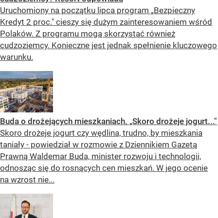
Uruchomiony na początku lipca program „Bezpieczny
Kredyt 2 proc." cieszy się dużym zainteresowaniem wśród
Polaków. Z programu mogą skorzystać również
cudzoziemcy. Konieczne jest jednak spełnienie kluczowego
warunku.
Buda o drożejących mieszkaniach. „Skoro drożeje jogurt..."
Skoro drożeje jogurt czy wędlina, trudno, by mieszkania
taniały - powiedział w rozmowie z Dziennikiem Gazetą
Prawną Waldemar Buda, minister rozwoju i technologii,
odnosząc się do rosnących cen mieszkań. W jego ocenie
na wzrost nie...