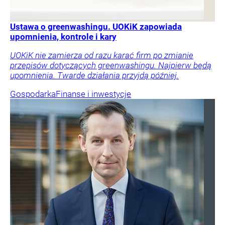
Ustawa o greenwashingu. UOKiK zapowiada
upomnienia, kontrole i kary
UOKiK nie zamierza od razu karać firm po zmianie
przepisów dotyczących greenwashingu. Najpierw będą
upomnienia. Twarde działania przyjdą później.
Gospodarka
Finanse i inwestycje