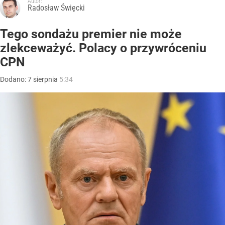
Autor:
Radosław Święcki
Tego sondażu premier nie może
zlekceważyć. Polacy o przywróceniu
CPN
Dodano:
7
sierpnia
5:34