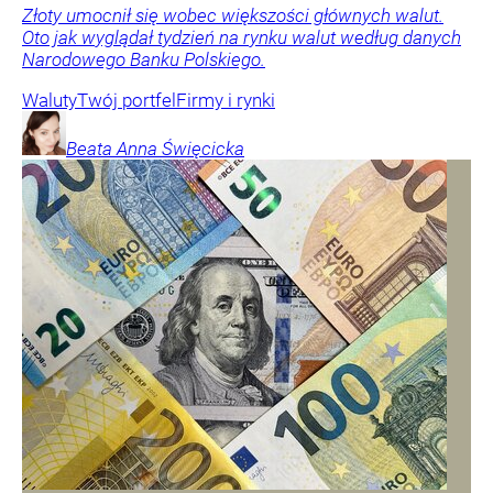
Złoty umocnił się wobec większości głównych walut.
Oto jak wyglądał tydzień na rynku walut według danych
Narodowego Banku Polskiego.
Waluty
Twój portfel
Firmy i rynki
Beata Anna
Święcicka