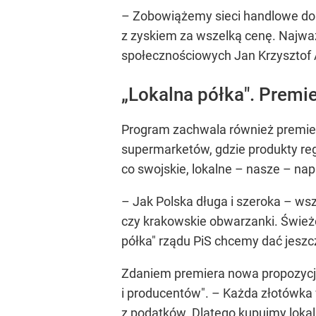
– Zobowiążemy sieci handlowe do w
z zyskiem za wszelką cenę. Najważ
społecznościowych Jan Krzysztof A
„Lokalna półka". Premie
Program zachwala również premie
supermarketów, gdzie produkty re
co swojskie, lokalne – nasze –
nap
– Jak Polska długa i szeroka – wszy
czy krakowskie obwarzanki. Świeżoś
półka" rządu PiS chcemy dać jesz
Zdaniem premiera nowa propozycja P
i producentów".
– Każda złotówka w
z podatków. Dlatego kupujmy lokal