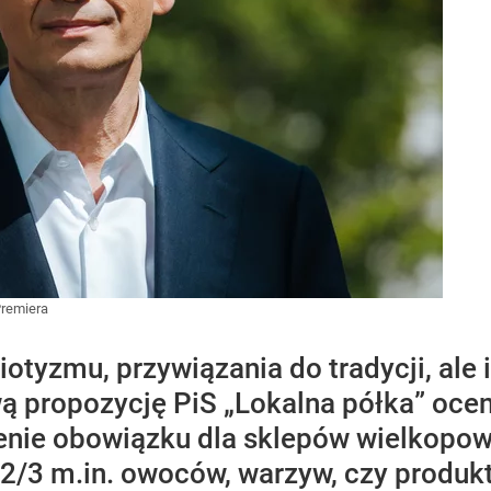
Premiera
iotyzmu, przywiązania do tradycji, ale 
wą propozycję PiS „Lokalna półka” oce
nie obowiązku dla sklepów wielkopowi
2/3 m.in. owoców, warzyw, czy produ