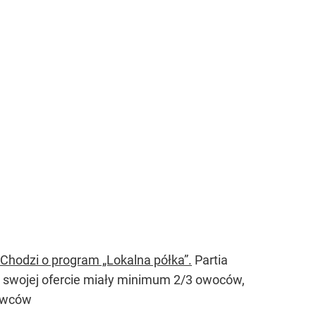
Chodzi o program „Lokalna półka”.
Partia
 swojej ofercie miały minimum 2/3 owoców,
tawców