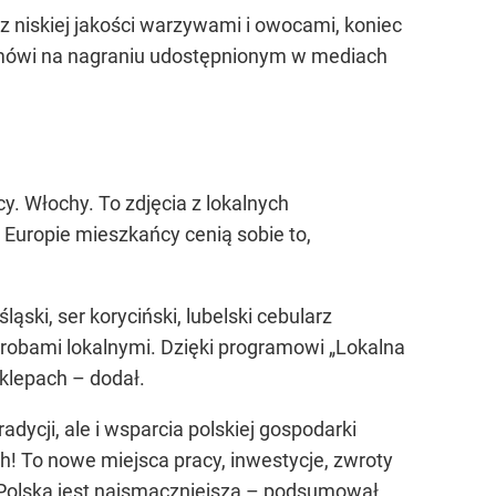
 niskiej jakości warzywami i owocami, koniec
ówi na nagraniu udostępnionym w mediach
y. Włochy. To zdjęcia z lokalnych
Europie mieszkańcy cenią sobie to,
ąski, ser koryciński, lubelski cebularz
wyrobami lokalnymi. Dzięki programowi „Lokalna
klepach –
dodał.
dycji, ale i wsparcia polskiej gospodarki
h! To nowe miejsca pracy, inwestycje, zwroty
Polska jest najsmaczniejsza –
podsumował