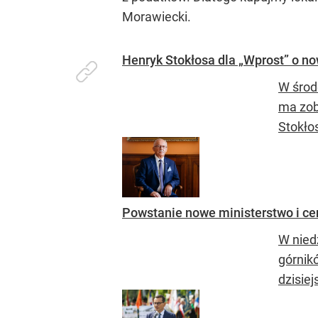
Morawiecki.
Henryk Stokłosa dla „Wprost” o no
W środę
ma zob
Stokło
Powstanie nowe ministerstwo i ce
W nied
górnik
dzisie