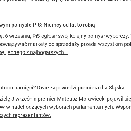
wym pomyśle PiS: Niemcy od lat to robią
, 6 września, PiS ogłosił swój kolejny pomysł wyborczy. 
owiązywać markety do sprzedaży przede wszystkim pols
sę, jednego z najbogatszych...
ntrum pamięci? Dwie zapowiedzi premiera dla Śląska
zielę 3 września premier Mateusz Morawiecki pojawił się 
ów w nadchodzących wyborach parlamentarnych. Wspominał
jszych reprezentantów.