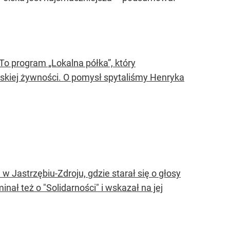
To program „Lokalna półka”, który
kiej żywności. O pomysł spytaliśmy Henryka
w Jastrzębiu-Zdroju, gdzie starał się o głosy
 też o "Solidarności" i wskazał na jej