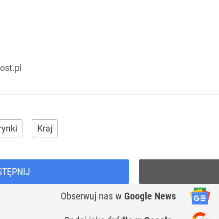
ost.pl
rynki
Kraj
STĘPNIJ
Obserwuj nas
w
Google News