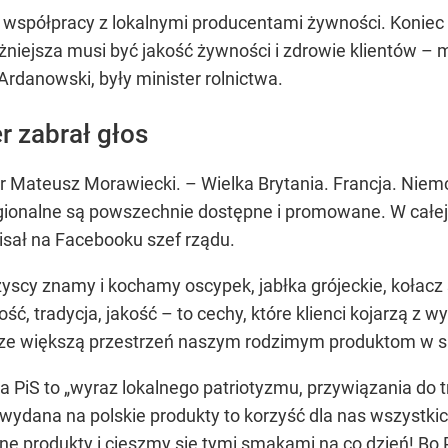
spółpracy z lokalnymi producentami żywności. Koniec z
niejsza musi być jakość żywności i zdrowie klientów –
m
rdanowski, były minister rolnictwa.
r zabrał głos
r Mateusz Morawiecki.
– Wielka Brytania. Francja. Niemc
gionalne są powszechnie dostępne i promowane. W całej 
isał na Facebooku szef rządu.
scy znamy i kochamy oscypek, jabłka grójeckie, kołacz śl
ć, tradycja, jakość – to cechy, które klienci kojarzą z 
cze większą przestrzeń naszym rodzimym produktom w s
iS to „wyraz lokalnego patriotyzmu, przywiązania do tra
ydana na polskie produkty to korzyść dla nas wszystkic
ne produkty i cieszmy się tymi smakami na co dzień! Bo 