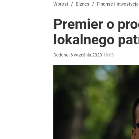
Nawrocki ma szansę na drugą kadencję? Tak ocenil
Wprost
/
Biznes
/
Finanse i inwestycje
Premier o pro
1
lokalnego pa
Farmacja: wzrost pod presją. co czeka branżę do 
Dodano:
6
września
2023
19:08
dodaj
Prawdziwa wartość różnorodności
dodaj