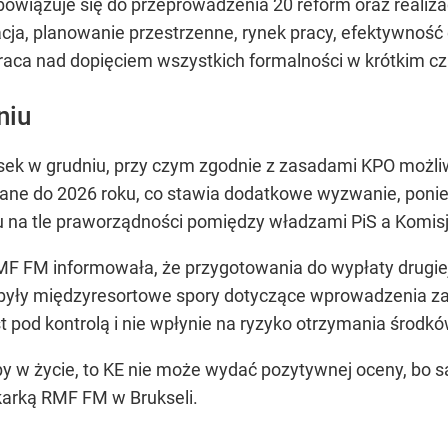
wiązuje się do przeprowadzenia 20 reform oraz realizac
acja, planowanie przestrzenne, rynek pracy, efektywność
aca nad dopięciem wszystkich formalności w krótkim cz
niu
osek w grudniu, przy czym zgodnie z zasadami KPO możli
ane do 2026 roku, co stawia dodatkowe wyzwanie, ponie
u na tle praworządności pomiędzy władzami PiS a Komisj
F FM informowała, że przygotowania do wypłaty drugie
yły międzyresortowe spory dotyczące wprowadzenia zaka
t pod kontrolą i nie wpłynie na ryzyko otrzymania środkó
by w życie, to KE nie może wydać pozytywnej oceny, bo 
arką RMF FM w Brukseli.