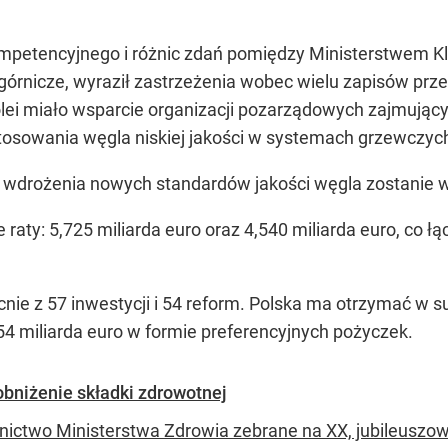
kompetencyjnego i różnic zdań pomiędzy Ministerstwem K
górnicze, wyraził zastrzeżenia wobec wielu zapisów prz
olei miało wsparcie organizacji pozarządowych zajmując
tosowania węgla niskiej jakości w systemach grzewczyc
n wdrożenia nowych standardów jakości węgla zostanie 
aty: 5,725 miliarda euro oraz 4,540 miliarda euro, co łącz
nie z 57 inwestycji i 54 reform. Polska ma otrzymać w s
,54 miliarda euro w formie preferencyjnych pożyczek.
obniżenie składki zdrowotnej
nictwo Ministerstwa Zdrowia zebrane na XX, jubileusz