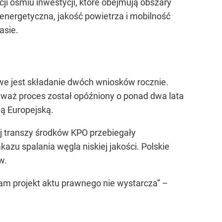
ji ośmiu inwestycji, które obejmują obszary
 energetyczna, jakość powietrza i mobilność
asie.
we jest składanie dwóch wniosków rocznie.
waż proces został opóźniony o ponad dwa lata
ą Europejską.
j transzy środków KPO przebiegały
zu spalania węgla niskiej jakości. Polskie
w.
sam projekt aktu prawnego nie wystarcza” –