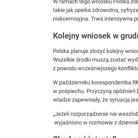
W ramach tego wniosku Polska zobo
takie jak opieka zdrowotna, cyfryz
niskoemisyjna. Trwa intensywna pr
Kolejny wniosek w grud
Polska planuje złożyć kolejny wni
Wszelkie środki muszą zostać wyd
z powodu wcześniejszego konflikt
W październiku korespondentka RM
w pośpiechu. Przyczyną opóźnień b
władze zapewniały, że sytuacja jes
„Jeżeli rozporządzenie nie weszło
wyjaśniono w rozmowie z dziennik