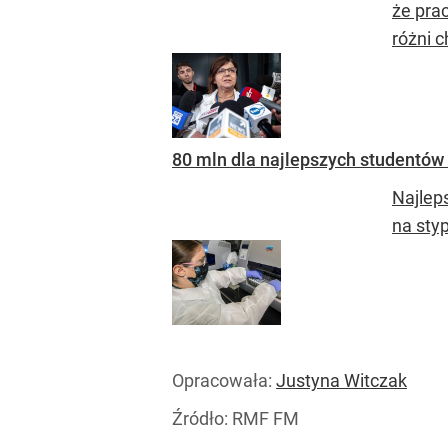
że prac
różni c
80 mln dla najlepszych studentów 
Najlep
na sty
Opracowała:
Justyna Witczak
Źródło:
RMF FM