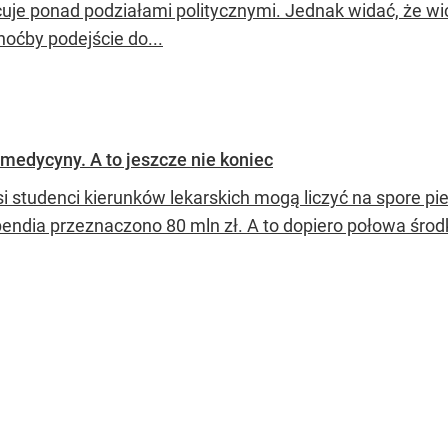
uje ponad podziałami politycznymi. Jednak widać, że wice
hoćby podejście do...
medycyny. A to jeszcze nie koniec
si studenci kierunków lekarskich mogą liczyć na spore 
pendia przeznaczono 80 mln zł. A to dopiero połowa środ