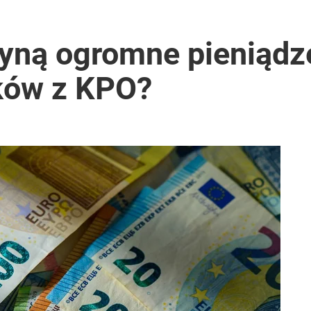
łyną ogromne pieniądz
ków z KPO?