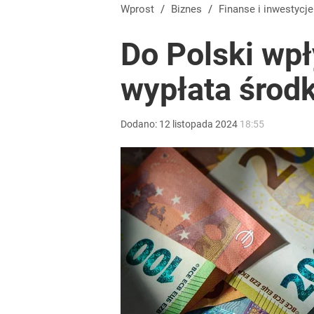
Wprost
/
Biznes
/
Finanse i inwestycje
Do Polski wp
wypłata środ
Dodano:
12
listopada
2024
18:55