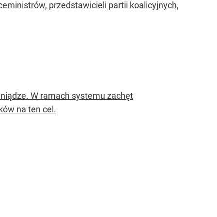
ministrów, przedstawicieli partii koalicyjnych,
pieniądze. W ramach systemu zachęt
ków na ten cel.