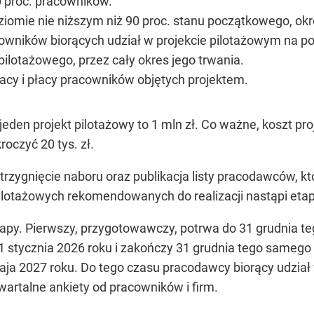
 proc. pracowników.
ziomie nie niższym niż 90 proc. stanu początkowego, ok
ników biorących udział w projekcie pilotażowym na po
 pilotażowego, przez cały okres jego trwania.
cy i płacy pracowników objętych projektem.
den projekt pilotażowy to 1 mln zł. Co ważne, koszt pro
oczyć 20 tys. zł.
trzygnięcie naboru oraz publikacja listy pracodawców, któ
 pilotażowych rekomendowanych do realizacji nastąpi et
etapy. Pierwszy, przygotowawczy, potrwa do 31 grudnia te
 1 stycznia 2026 roku i zakończy 31 grudnia tego samego
maja 2027 roku. Do tego czasu pracodawcy biorący udział
artalne ankiety od pracowników i firm.