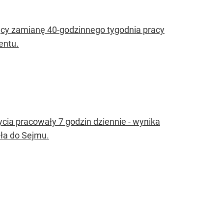
jący zamianę 40-godzinnego tygodnia pracy
entu.
ycia pracowały 7 godzin dziennie - wynika
iła do Sejmu.