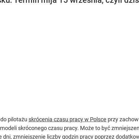
ku. Termin mija 15 września, czyli dziś
 do pilotażu
skrócenia czasu pracy w Polsce
przy zachow
modeli skróconego czasu pracy. Może to być zmniejszenie
e dni, zmniejszenie liczby godzin pracy poprzez dodatko