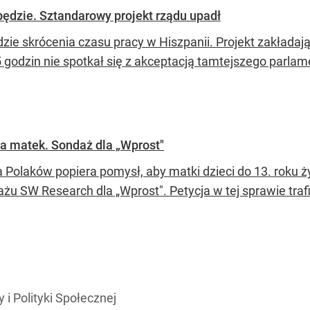
będzie. Sztandarowy projekt rządu upadł
dzie skrócenia czasu pracy w Hiszpanii. Projekt zakłada
5 godzin nie spotkał się z akceptacją tamtejszego parlam
la matek. Sondaż dla „Wprost"
 Polaków popiera pomysł, aby matki dzieci do 13. roku ż
ażu SW Research dla „Wprost". Petycja w tej sprawie traf
 i Polityki Społecznej