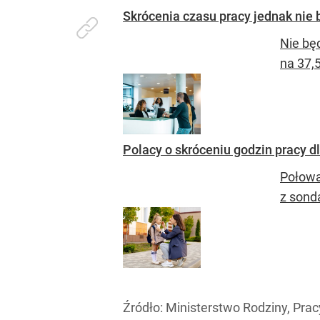
Skrócenia czasu pracy jednak nie 
Nie bę
na 37,
Polacy o skróceniu godzin pracy d
Połowa
z sond
Źródło:
Ministerstwo Rodziny, Pracy