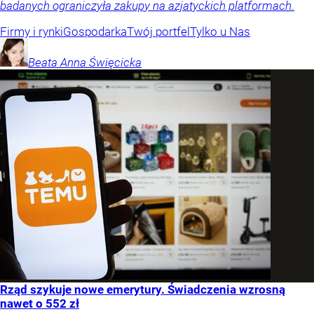
badanych ograniczyła zakupy na azjatyckich platformach.
Firmy i rynki
Gospodarka
Twój portfel
Tylko u Nas
Beata Anna
Święcicka
Rząd szykuje nowe emerytury. Świadczenia wzrosną
nawet o 552 zł