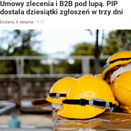
Umowy zlecenia i B2B pod lupą. PIP
dostała dziesiątki zgłoszeń w trzy dni
Dodano:
6
sierpnia
13:17