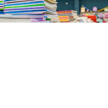
Zeszyty – zdjęcie ilustracyjne
/ Źródło:
Shutterstock
Co trzeci rodzic kompletuje już wyprawkę na nowy
rok szkolny. Nie brakuje osób, które wydadzą
na ten cel ponad 1500 zł.
Choć do rozpoczęcia roku szkolnego pozostał niespełna
WEJDŹ NA
STRONĘ GŁÓWNĄ
miesiąc, co trzeci rodzic (35 proc.)kompletuje już
wyprawkę. Dowodzi tego najnowsze badanie
przeprowadzone na zlecenie PayPo. Nieco mniej, bo 31