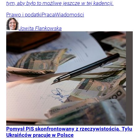
tym, aby było to możliwe jeszcze w tej kadencji.
Prawo i podatki
Praca
Wiadomości
Jowita
Flankowska
Pomysł PiS skonfrontowany z rzeczywistością. Tylu
Ukraińców pracuje w Polsce