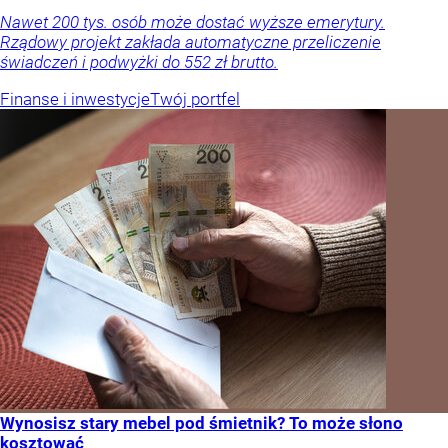
Nawet 200 tys. osób może dostać wyższe emerytury.
Rządowy projekt zakłada automatyczne przeliczenie
świadczeń i podwyżki do 552 zł brutto.
Finanse i inwestycje
Twój portfel
Wynosisz stary mebel pod śmietnik? To może słono
kosztować