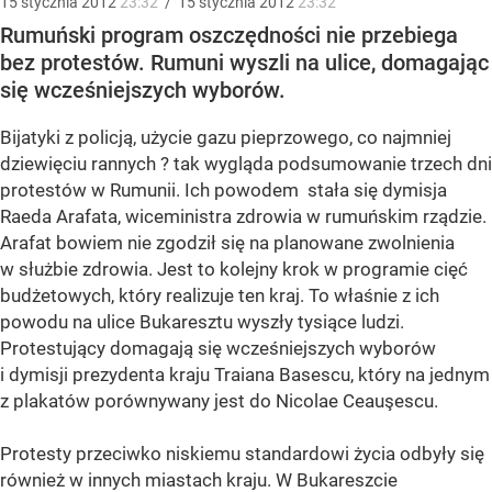
15
stycznia
2012
23:32
/
15
stycznia
2012
23:32
Rumuński program oszczędności nie przebiega
bez protestów. Rumuni wyszli na ulice, domagając
się wcześniejszych wyborów.
Bijatyki z policją, użycie gazu pieprzowego, co najmniej
dziewięciu rannych ? tak wygląda podsumowanie trzech dni
protestów w Rumunii. Ich powodem stała się dymisja
Raeda Arafata, wiceministra zdrowia w rumuńskim rządzie.
Arafat bowiem nie zgodził się na planowane zwolnienia
w służbie zdrowia. Jest to kolejny krok w programie cięć
budżetowych, który realizuje ten kraj. To właśnie z ich
powodu na ulice Bukaresztu wyszły tysiące ludzi.
Protestujący domagają się wcześniejszych wyborów
i dymisji prezydenta kraju Traiana Basescu, który na jednym
z plakatów porównywany jest do Nicolae Ceauşescu.
Protesty przeciwko niskiemu standardowi życia odbyły się
również w innych miastach kraju. W Bukareszcie