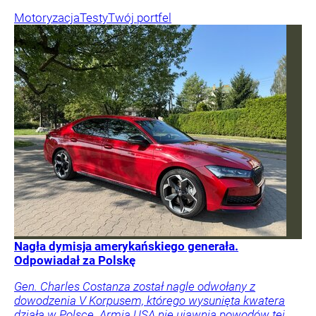
Motoryzacja
Testy
Twój portfel
Nagła dymisja amerykańskiego generała.
Odpowiadał za Polskę
Gen. Charles Costanza został nagle odwołany z
dowodzenia V Korpusem, którego wysunięta kwatera
działa w Polsce. Armia USA nie ujawnia powodów tej