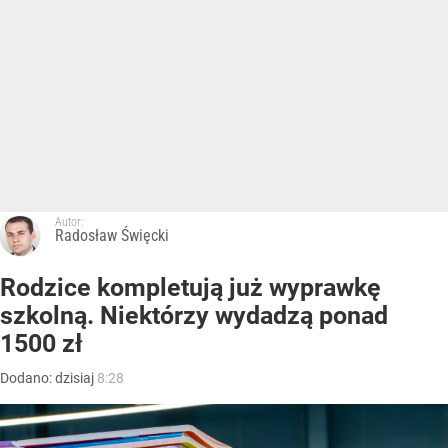
Autor:
Radosław Święcki
Rodzice kompletują już wyprawkę
szkolną. Niektórzy wydadzą ponad
1500 zł
Dodano:
dzisiaj
8:28