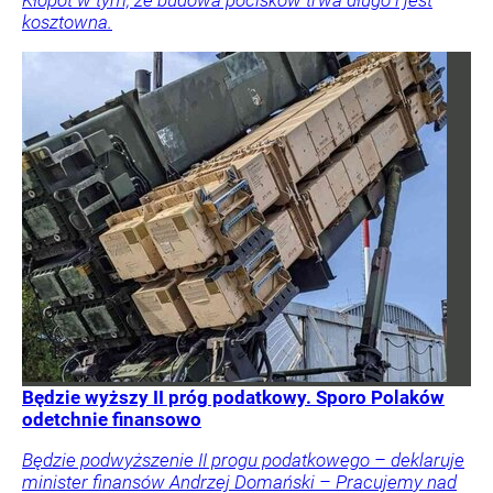
Kłopot w tym, że budowa pocisków trwa długo i jest
kosztowna.
Będzie wyższy II próg podatkowy. Sporo Polaków
odetchnie finansowo
Będzie podwyższenie II progu podatkowego – deklaruje
minister finansów Andrzej Domański – Pracujemy nad