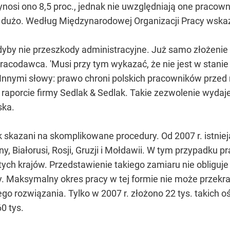
wynosi ono 8,5 proc., jednak nie uwzględniają one pra
o dużo. Według Międzynarodowej Organizacji Pracy wskaź
dyby nie przeszkody administracyjne. Już samo złożenie 
racodawca. 'Musi przy tym wykazać, że nie jest w stanie
 Innymi słowy: prawo chroni polskich pracowników przed
raporcie firmy Sedlak & Sedlak. Takie zezwolenie wydaje
ska.
k skazani na skomplikowane procedury. Od 2007 r. istnie
, Białorusi, Rosji, Gruzji i Mołdawii. W tym przypadku 
tych krajów. Przedstawienie takiego zamiaru nie obliguje
. Maksymalny okres pracy w tej formie nie może przekrac
o rozwiązania. Tylko w 2007 r. złożono 22 tys. takich ośw
0 tys.