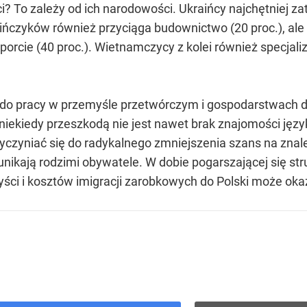
i? To zależy od ich narodowości. Ukraińcy najchętniej za
ińczyków również przyciąga budownictwo (20 proc.), ale 
porcie (40 proc.). Wietnamczycy z kolei również specjalizu
 do pracy w przemyśle przetwórczym i gospodarstwach 
 niekiedy przeszkodą nie jest nawet brak znajomości jęz
yczyniać się do radykalnego zmniejszenia szans na znal
nikają rodzimi obywatele. W dobie pogarszającej się st
ci i kosztów imigracji zarobkowych do Polski może okaza