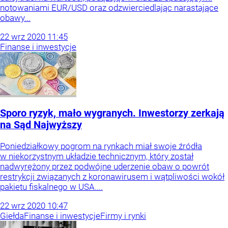
notowaniami EUR/USD oraz odzwierciedlając narastające
obawy...
22
wrz
2020
11:45
Finanse i inwestycje
Sporo ryzyk, mało wygranych. Inwestorzy zerkają
na Sąd Najwyższy
Poniedziałkowy pogrom na rynkach miał swoje źródła
w niekorzystnym układzie technicznym, który został
nadwyrężony przez podwójne uderzenie obaw o powrót
restrykcji związanych z koronawirusem i wątpliwości wokół
pakietu fiskalnego w USA....
22
wrz
2020
10:47
Giełda
Finanse i inwestycje
Firmy i rynki