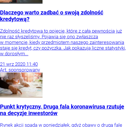
Dlaczego warto zadbać o swoją zdolność
kredytową?
Zdolność kredytowa to pojęcie, które z całą pewnością już
nie raz słyszeliśmy. Pojawia się ono zwłaszcza
w momencie, kiedy przedmiotem naszego zainteresowania
staje się kredyt, czy pożyczka. Jak pokazują liczne statystyki,
w dorosłym...
21
wrz
2020
11:40
Art. sponsorowany
Punkt krytyczny. Druga fala koronawirusa rzutuje
na decyzje inwestorów
Rynek akcji spada w poniedziałek, gdyż obawy o drugą falę