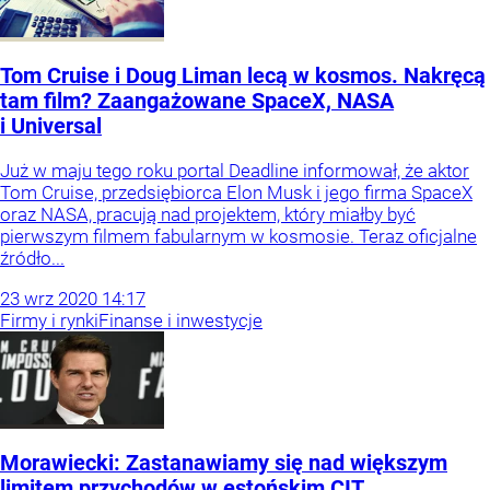
Tom Cruise i Doug Liman lecą w kosmos. Nakręcą
tam film? Zaangażowane SpaceX, NASA
i Universal
Już w maju tego roku portal Deadline informował, że aktor
Tom Cruise, przedsiębiorca Elon Musk i jego firma SpaceX
oraz NASA, pracują nad projektem, który miałby być
pierwszym filmem fabularnym w kosmosie. Teraz oficjalne
źródło...
23
wrz
2020
14:17
Firmy i rynki
Finanse i inwestycje
Morawiecki: Zastanawiamy się nad większym
limitem przychodów w estońskim CIT