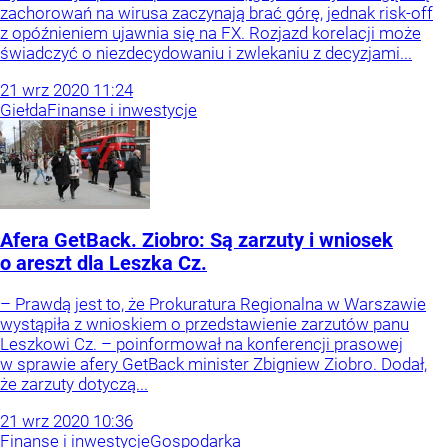
zachorowań na wirusa zaczynają brać górę, jednak risk-off
z opóźnieniem ujawnia się na FX. Rozjazd korelacji może
świadczyć o niezdecydowaniu i zwlekaniu z decyzjami...
21
wrz
2020
11:24
Giełda
Finanse i inwestycje
Afera GetBack. Ziobro: Są zarzuty i wniosek
o areszt dla Leszka Cz.
– Prawdą jest to, że Prokuratura Regionalna w Warszawie
wystąpiła z wnioskiem o przedstawienie zarzutów panu
Leszkowi Cz. – poinformował na konferencji prasowej
w sprawie afery GetBack minister Zbigniew Ziobro. Dodał,
że zarzuty dotyczą...
21
wrz
2020
10:36
Finanse i inwestycje
Gospodarka