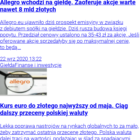
Allegro wchodzi na giełdę. Zaoferuje akcje warte
nawet 8 mld złotych
Allegro.eu ujawniło dziś prospekt emisyjny w związku
z debiutem spółki na giełdzie. Dziś rusza budowa księgi
popytu. Przedział cenowy ustalono na 35-43 zł za akcję. Jeśli
oferowane akcje sprzedałyby się po maksymalnej cenie,
to będą...
22
wrz
2020
13:22
Giełda
Finanse i inwestycje
Kurs euro do złotego najwyższy od maja. Ciąg
dalszy przeceny polskiej waluty
Lekka poprawa nastrojów na rynkach globalnych to za mało,
żeby zatrzymać ostatnią przecenę złotego. Polska waluta
dalej traci na wartości, podążając w ślad za spadającymi