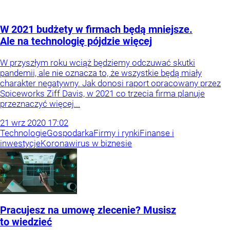
W 2021 budżety w firmach będą mniejsze.
Ale na technologię pójdzie więcej
W przyszłym roku wciąż będziemy odczuwać skutki
pandemii, ale nie oznacza to, że wszystkie będą miały
charakter negatywny. Jak donosi raport opracowany przez
Spiceworks Ziff Davis, w 2021 co trzecia firma planuje
przeznaczyć więcej...
21
wrz
2020
17:02
Technologie
Gospodarka
Firmy i rynki
Finanse i
inwestycje
Koronawirus w biznesie
Pracujesz na umowę zlecenie? Musisz
to wiedzieć