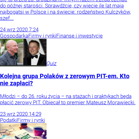
do późnej starości. Sprawdźcie, czy wiecie ile lat mają
najbogatsi w Polsce i na świecie: rodzeństwo Kulczyków,
szef...
24
wrz
2020
7:24
Gospodarka
Firmy i rynki
Finanse i inwestycje
Quiz
Kolejna grupa Polaków z zerowym PIT-em. Kto
nie zapłaci?
Młodzi – do 26. roku życia – na stażach i praktykach będą
płacić zerowy PIT. Obiecał to premier Mateusz Morawiecki.
23
wrz
2020
14:29
Podatki
Firmy i rynki