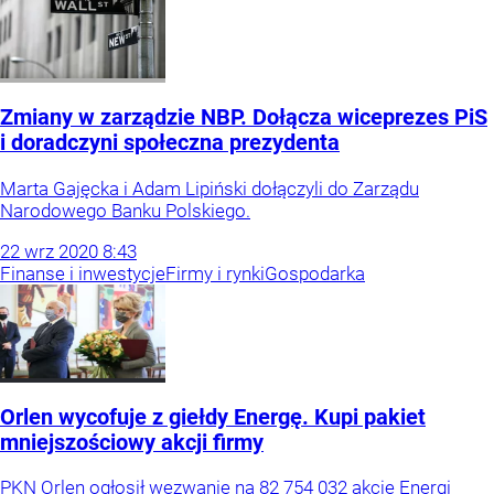
Zmiany w zarządzie NBP. Dołącza wiceprezes PiS
i doradczyni społeczna prezydenta
Marta Gajęcka i Adam Lipiński dołączyli do Zarządu
Narodowego Banku Polskiego.
22
wrz
2020
8:43
Finanse i inwestycje
Firmy i rynki
Gospodarka
Orlen wycofuje z giełdy Energę. Kupi pakiet
mniejszościowy akcji firmy
PKN Orlen ogłosił wezwanie na 82 754 032 akcje Energi