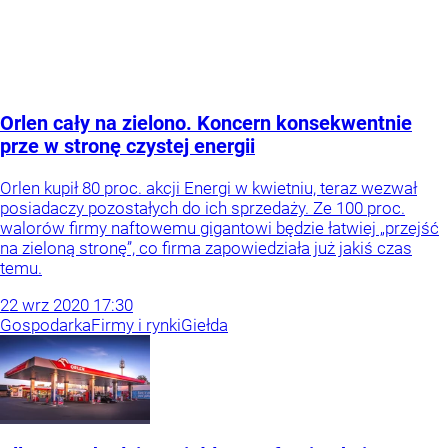
Orlen cały na zielono. Koncern konsekwentnie
prze w stronę czystej energii
Orlen kupił 80 proc. akcji Energi w kwietniu, teraz wezwał
posiadaczy pozostałych do ich sprzedaży. Ze 100 proc.
walorów firmy naftowemu gigantowi będzie łatwiej „przejść
na zieloną stronę”, co firma zapowiedziała już jakiś czas
temu.
22
wrz
2020
17:30
Gospodarka
Firmy i rynki
Giełda