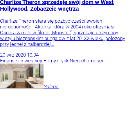
Charlize Theron sprzedaje swój dom w West
Hollywood. Zobaczcie wnętrza
Charlize Theron stara się pozbyć części swoich
nieruchomości. Aktorka, która w 2004 roku otrzymała
Oscara za rolę w filmie „Monster”, sprzedaje utrzymany
w stylu hiszpańskim bungalow z lat 20. XX wieku, położony
przy jednej z najbardziej...
20
wrz
2020
10:04
Finanse i inwestycje
Firmy i rynki
Nieruchomości
Galeria