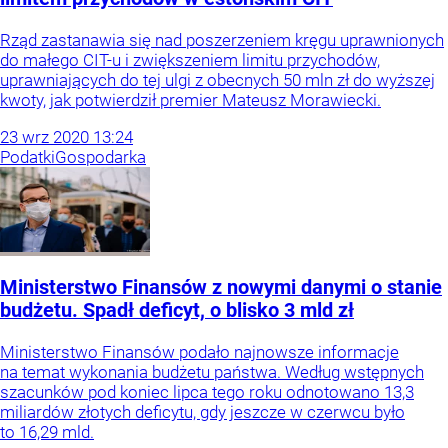
Rząd zastanawia się nad poszerzeniem kręgu uprawnionych
do małego CIT-u i zwiększeniem limitu przychodów,
uprawniających do tej ulgi z obecnych 50 mln zł do wyższej
kwoty, jak potwierdził premier Mateusz Morawiecki.
23
wrz
2020
13:24
Podatki
Gospodarka
Ministerstwo Finansów z nowymi danymi o stanie
budżetu. Spadł deficyt, o blisko 3 mld zł
Ministerstwo Finansów podało najnowsze informacje
na temat wykonania budżetu państwa. Według wstępnych
szacunków pod koniec lipca tego roku odnotowano 13,3
miliardów złotych deficytu, gdy jeszcze w czerwcu było
to 16,29 mld.