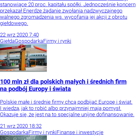
stanowiące 20 proc. kapitału spółki. Jednocześnie koncern
przekazał Enerdze żądanie zwołania nadzwyczajnego
walnego zgromadzenia ws. wycofania jej akcji z obrotu
giełdowego.
22
wrz
2020
7:40
Giełda
Gospodarka
Firmy i rynki
100 mln zł dla polskich małych i średnich firm
na podbój Europy i świata
Polskie małe i średnie firmy chcą podbijać Europę i świat.
I wiedzą, jak to robić albo przynajmniej mają pomysł.
Okazuje się, że jest na to specjalne unijne dofinansowanie.
21
wrz
2020
18:32
Gospodarka
Firmy i rynki
Finanse i inwestycje