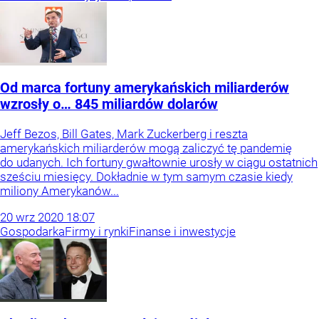
Od marca fortuny amerykańskich miliarderów
wzrosły o… 845 miliardów dolarów
Jeff Bezos, Bill Gates, Mark Zuckerberg i reszta
amerykańskich miliarderów mogą zaliczyć tę pandemię
do udanych. Ich fortuny gwałtownie urosły w ciągu ostatnich
sześciu miesięcy. Dokładnie w tym samym czasie kiedy
miliony Amerykanów...
20
wrz
2020
18:07
Gospodarka
Firmy i rynki
Finanse i inwestycje