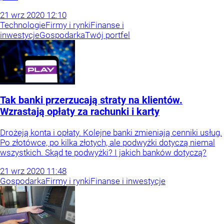
21
wrz
2020
12:10
Technologie
Firmy i rynki
Finanse i
inwestycje
Gospodarka
Twój portfel
Tak banki przerzucają straty na klientów.
Wzrastają opłaty za rachunki i karty
Drożeją konta i opłaty. Kolejne banki zmieniają cenniki usług.
Po złotówce, po kilka złotych, ale podwyżki dotyczą niemal
wszystkich. Skąd te podwyżki? I jakich banków dotyczą?
21
wrz
2020
11:48
Gospodarka
Firmy i rynki
Finanse i inwestycje