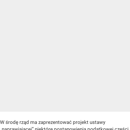
W środę rząd ma zaprezentować projekt ustawy
„naprawiającej” niektóre postanowienia podatkowej części