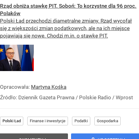
Rząd obniża stawkę PIT. Soboń: To korzystne dla 96 proc.
Polaków
Polski Ład przechodzi diametralne zmiany. Rząd wycofał
się z większości zmian podatkowych, ale na ich miejsce
pojawiają się nowe. Chodzi m.in. o stawkę PIT.
Opracowała:
Martyna Kośka
Źródło:
Dziennik Gazeta Prawna / Polskie Radio / Wprost
Polski Ład
Finanse i inwestycje
Podatki
Gospodarka