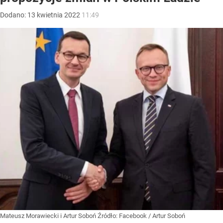
Dodano:
13
kwietnia
2022
11:49
Mateusz Morawiecki i Artur Soboń
Źródło:
Facebook
/
Artur Soboń