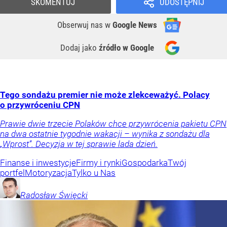
SKOMENTUJ
UDOSTĘPNIJ
Obserwuj nas
w
Google News
Dodaj jako
źródło w Google
Tego sondażu premier nie może zlekceważyć. Polacy
o przywróceniu CPN
Prawie dwie trzecie Polaków chce przywrócenia pakietu CPN
na dwa ostatnie tygodnie wakacji – wynika z sondażu dla
„Wprost”. Decyzja w tej sprawie lada dzień.
Finanse i inwestycje
Firmy i rynki
Gospodarka
Twój
portfel
Motoryzacja
Tylko u Nas
Radosław
Święcki