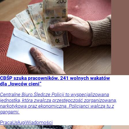
CBŚP szuka pracowników. 241 wolnych wakatów
dla „łowców cieni”
Centralne Biuro Śledcze Policji to wyspecjalizowana
jednostka, która zwalcza przestępczość zorganizowaną,
narkotykową oraz ekonomiczną. Policjanci walczą tu z
gangami.
Praca
Usługi
Wiadomości