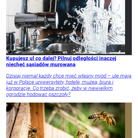
Kupujesz ul co dalej? Pilnuj odległości inaczej
niechęć sąsiadów murowana
Dzisiaj niemal każdy chce mieć własny miód – ule mają
już w Polsce uniwersytety, hotele, muzea, biura i
korporacje. Co trzeba zrobić, żeby w niewielkim
ogrodzie hodować pszczoły?