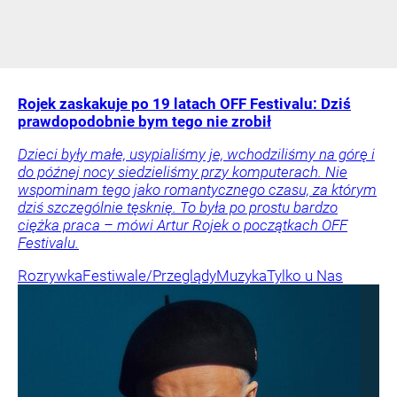
Rojek zaskakuje po 19 latach OFF Festivalu: Dziś
prawdopodobnie bym tego nie zrobił
Dzieci były małe, usypialiśmy je, wchodziliśmy na górę i
do późnej nocy siedzieliśmy przy komputerach. Nie
wspominam tego jako romantycznego czasu, za którym
dziś szczególnie tęsknię. To była po prostu bardzo
ciężka praca – mówi Artur Rojek o początkach OFF
Festivalu.
Rozrywka
Festiwale/Przeglądy
Muzyka
Tylko u Nas