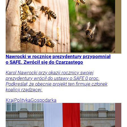
Nawrocki w rocznicę prezydentury przypomniał
o SAFE. Zwrócił się do Czarzastego
Karol Nawrocki przy okazji rocznicy swojej
prezydentury wrócił do ustawy o SAFE 0 proc.
Podkreślał, że obecnie projekt ten firmuje członek
koalicji rządzącej.
Kraj
Polityka
Gospodarka