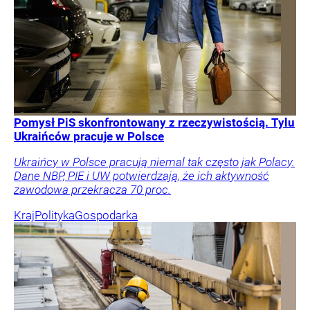
Pomysł PiS skonfrontowany z rzeczywistością. Tylu
Ukraińców pracuje w Polsce
Ukraińcy w Polsce pracują niemal tak często jak Polacy.
Dane NBP, PIE i UW potwierdzają, że ich aktywność
zawodowa przekracza 70 proc.
Kraj
Polityka
Gospodarka