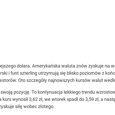
ejszego dolara. Amerykańska waluta znów zyskuje na war
arski i funt szterling utrzymują się blisko poziomów z ko
estorów. Oto szczegóły najnowszych kursów walut wed
swoją pozycję. To kontynuacja lekkiego trendu wzrost
kurs wynosił 3,62 zł, we wtorek spadł do 3,59 zł, a nastę
zyskuje siłę wobec złotego.