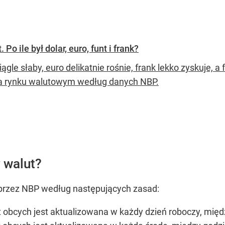
o ile był dolar, euro, funt i frank?
iągle słaby, euro delikatnie rośnie, frank lekko zyskuje, 
na rynku walutowym według danych NBP.
 walut?
przez NBP według następujących zasad:
 obcych jest aktualizowana w każdy dzień roboczy, międ