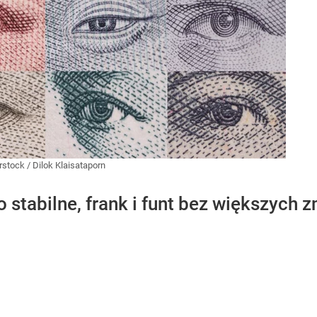
rstock
/
Dilok Klaisataporn
o stabilne, frank i funt bez większych