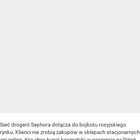
Sieć drogerii Sephora dołącza do bojkotu rosyjskiego
rynku. Klienci nie zrobią zakupów w sklepach stacjonarnych
ani online. Kto chce kupić kosmetyki w prezencie na Dzień