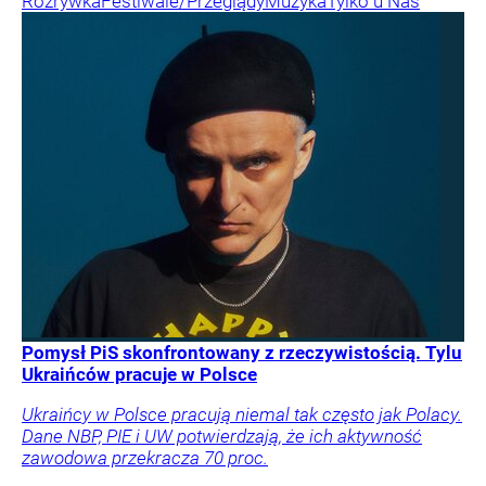
Rozrywka
Festiwale/Przeglądy
Muzyka
Tylko u Nas
Pomysł PiS skonfrontowany z rzeczywistością. Tylu
Ukraińców pracuje w Polsce
Ukraińcy w Polsce pracują niemal tak często jak Polacy.
Dane NBP, PIE i UW potwierdzają, że ich aktywność
zawodowa przekracza 70 proc.