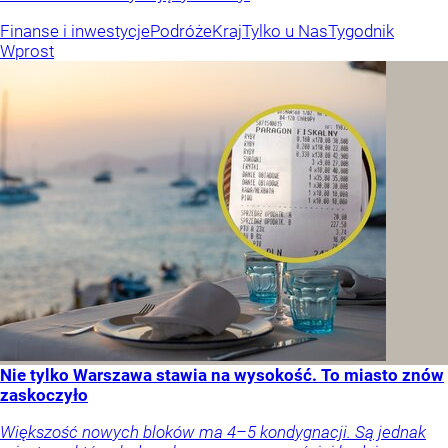
Finanse i inwestycje
Podróże
Kraj
Tylko u Nas
Tygodnik
Wprost
Nie tylko Warszawa stawia na wysokość. To miasto znów
zaskoczyło
Większość nowych bloków ma 4–5 kondygnacji. Są jednak