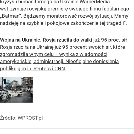
kryzysu humanitarnego na Ukrainie WarnerMedia
wstrzymuje rosyjską premierę swojego filmu fabularnego
„Batman”. Będziemy monitorować rozwój sytuacji. Mamy
nadzieję na szybkie i pokojowe zakończenie tej tragedii”.
Wojna na Ukrainie. Rosja rzuciła do walki już 95 proc. sił
Rosja rzuciła na Ukrainę już 95 procent swoich sił, które
zgromadziła w tym celu – wynika z wiadomości
amerykańskiej administracji. Nieoficjalne doniesienia
publikują m.in. Reuters i CNN.
Źródło:
WPROST.pl