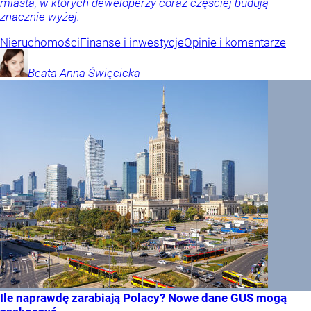
miasta, w których deweloperzy coraz częściej budują
znacznie wyżej.
Nieruchomości
Finanse i inwestycje
Opinie i komentarze
Beata Anna
Święcicka
Ile naprawdę zarabiają Polacy? Nowe dane GUS mogą