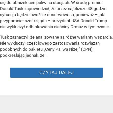
się do obniżek cen paliw na stacjach. W środę premier
Donald Tusk zapowiedział, że przez najbliższe 48 godzin
sytuacja będzie uważnie obserwowana, ponieważ – jak
przypomniał szef rząądu – prezydent USA Donald Trump
nie wykluczył odblokowania cieśniny Ormuz w tym czasie.
Tusk zaznaczył, że analizowane są różne warianty wsparcia.
Nie wykluczył częściowego
zastosowania rozwiązań
podobnych do pakietu „Ceny Paliwa Niżej” (CPN
),
podkreślając jednak, że...
CZYTAJ DALEJ