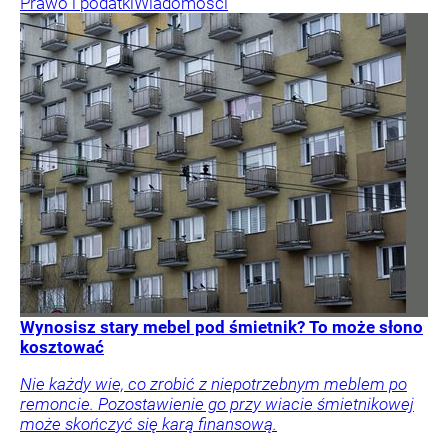
Prawo i podatki
Wiadomości
Wynosisz stary mebel pod śmietnik? To może słono
kosztować
Nie każdy wie, co zrobić z niepotrzebnym meblem po
remoncie. Pozostawienie go przy wiacie śmietnikowej
może skończyć się karą finansową.