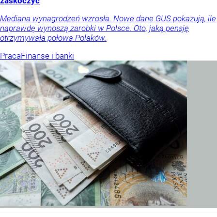
zaskoczyć
Mediana wynagrodzeń wzrosła. Nowe dane GUS pokazują, ile
naprawdę wynoszą zarobki w Polsce. Oto, jaką pensję
otrzymywała połowa Polaków.
Praca
Finanse i banki