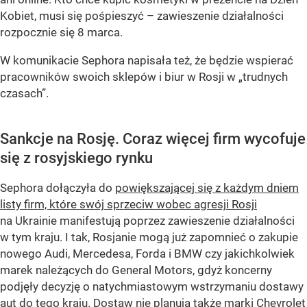
Kobiet, musi się pośpieszyć – zawieszenie działalności
rozpocznie się 8 marca.
W komunikacie Sephora napisała też, że będzie wspierać
pracowników swoich sklepów i biur w Rosji w „trudnych
czasach”.
Sankcje na Rosję. Coraz więcej firm wycofuje
się z rosyjskiego rynku
Sephora dołączyła do
powiększającej się z każdym dniem
listy firm, które swój sprzeciw wobec agresji Rosji
na Ukrainie manifestują poprzez zawieszenie działalności
w tym kraju. I tak, Rosjanie mogą już zapomnieć o zakupie
nowego Audi, Mercedesa, Forda i BMW czy jakichkolwiek
marek należących do General Motors, gdyż koncerny
podjęły decyzję o natychmiastowym wstrzymaniu dostawy
aut do tego kraju. Dostaw nie planują także marki Chevrolet