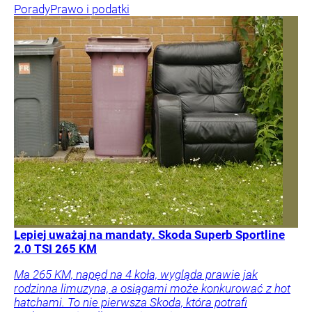
Porady
Prawo i podatki
Lepiej uważaj na mandaty. Skoda Superb Sportline
2.0 TSI 265 KM
Ma 265 KM, napęd na 4 koła, wygląda prawie jak
rodzinna limuzyna, a osiągami może konkurować z hot
hatchami. To nie pierwsza Skoda, która potrafi