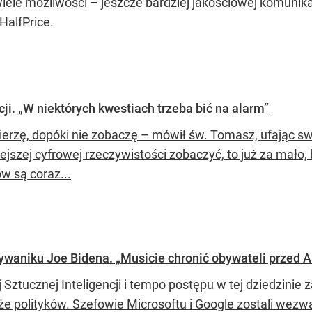
 wiele możliwości – jeszcze bardziej jakościowej komuni
HalfPrice.
ji. „W niektórych kwestiach trzeba bić na alarm”
ierzę, dopóki nie zobaczę – mówił św. Tomasz, ufając swo
iejszej cyfrowej rzeczywistości zobaczyć, to już za mało
w są coraz...
ywaniku Joe Bidena. „Musicie chronić obywateli przed A
 Sztucznej Inteligencji i tempo postępu w tej dziedzinie
kże polityków. Szefowie Microsoftu i Google zostali wez