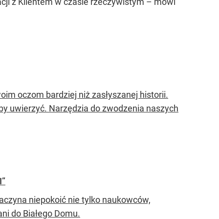
kacji z Klientem w czasie rzeczywistym – mówi
im oczom bardziej niż zasłyszanej historii.
, by uwierzyć. Narzędzia do zwodzenia naszych
I”
 zaczyna niepokoić nie tylko naukowców,
wani do Białego Domu.