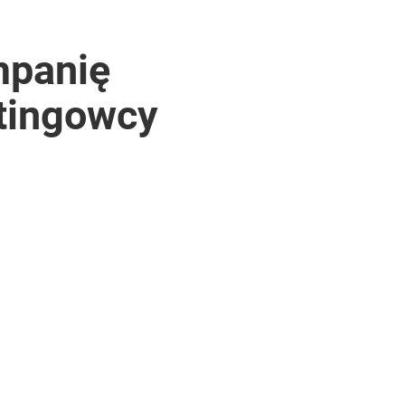
mpanię
etingowcy