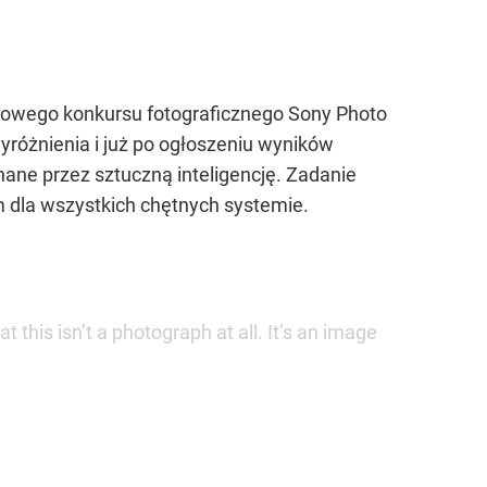
tiżowego konkursu fotograficznego Sony Photo
różnienia i już po ogłoszeniu wyników
ane przez sztuczną inteligencję. Zadanie
 dla wszystkich chętnych systemie.
this isn’t a photograph at all. It’s an image