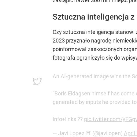
zastąpić nawet 300 mln miejsc pra
Sztuczna inteligencja 
Czy sztuczna inteligencja stanowi
2023 przyznało nagrodę niemiecki
poinformował zaskoczonych organiz
fotografa ograniczyło się do wpi
An AI-generated image wins the S
"Boris Eldagsen himself has come ou
generated by inputs he provided to
Info+links ??
pic.twitter.com/yFG
— Javi Lopez ⛩️ (@javilopen)
April