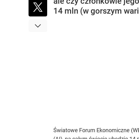
ale czy członkowie jego
14 mln (w gorszym war
Światowe Forum Ekonomiczne (WEF) 
(AI), na całym świecie ubędzie 14