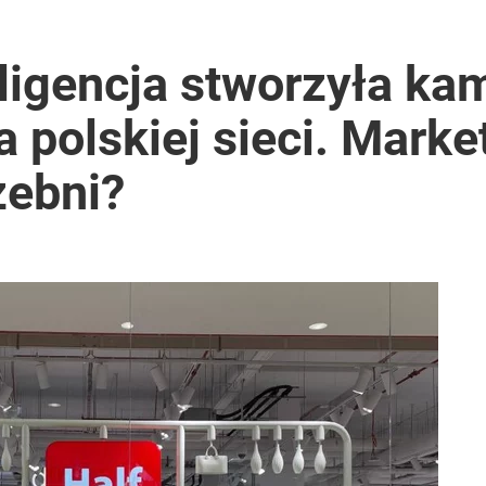
ligencja stworzyła ka
 polskiej sieci. Mark
zebni?