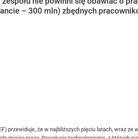
 zespołu nie powinni się obawiać o pra
iancie – 300 mln) zbędnych pracowni
przewiduje, że w najbliższych pięciu latach, wraz ze w
 mln miejsc pracy. Rewolucje technologiczne, z których 