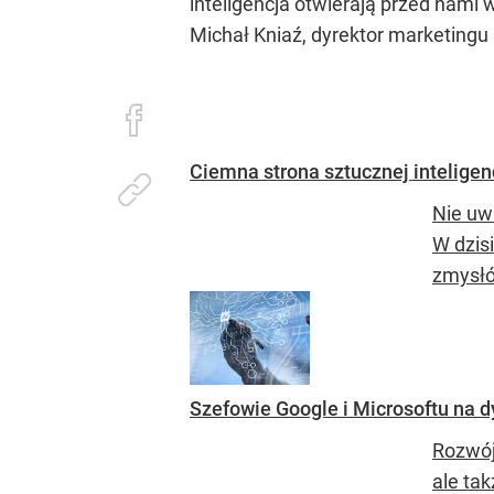
inteligencja otwierają przed nami
Michał Kniaź, dyrektor marketingu 
Ciemna strona sztucznej inteligenc
Nie uw
W dzis
zmysłó
Szefowie Google i Microsoftu na d
Rozwój
ale ta