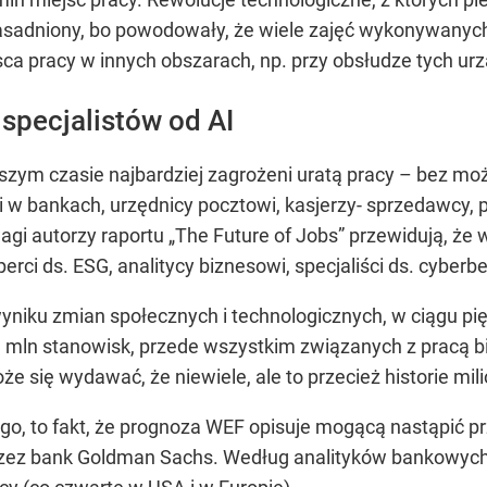
zasadniony, bo powodowały, że wiele zajęć wykonywanych
jsca pracy w innych obszarach, np. przy obsłudze tych u
specjalistów od AI
ym czasie najbardziej zagrożeni uratą pracy – bez możli
i w bankach, urzędnicy pocztowi, kasjerzy- sprzedawcy
agi autorzy raportu „The Future of Jobs” przewidują, że w
rci ds. ESG, analitycy biznesowi, specjaliści ds. cyberb
yniku zmian społecznych i technologicznych, w ciągu pię
3 mln stanowisk, przede wszystkim związanych z pracą bi
że się wydawać, że niewiele, ale to przecież historie mil
ego, to fakt, że prognoza WEF opisuje mogącą nastąpić 
zez bank Goldman Sachs. Według analityków bankowych,