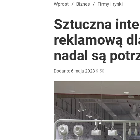
Wprost
/
Biznes
/
Firmy i rynki
Sztuczna inte
reklamową dla
nadal są potr
Dodano:
6
maja
2023
9:50