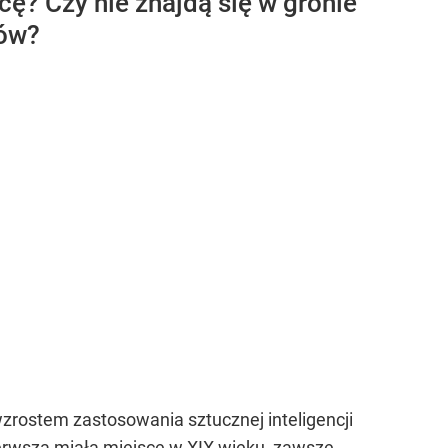
cę? Czy nie znajdą się w gronie
ków?
zrostem zastosowania sztucznej inteligencji
pierwsza miała miejsce w XIX wieku, zawsze