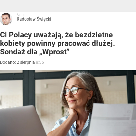
Autor:
Radosław Święcki
Ci Polacy uważają, że bezdzietne
kobiety powinny pracować dłużej.
Sondaż dla „Wprost”
Dodano:
2
sierpnia
8:36