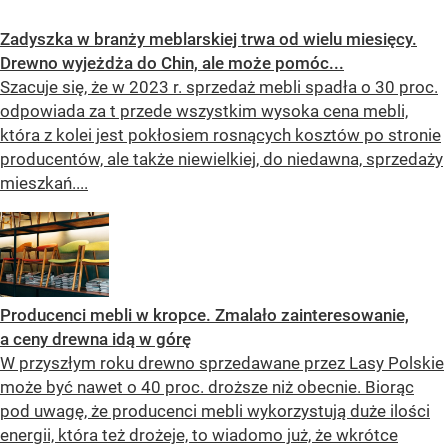
Zadyszka w branży meblarskiej trwa od wielu miesięcy.
Drewno wyjeżdża do Chin, ale może pomóc...
Szacuje się, że w 2023 r. sprzedaż mebli spadła o 30 proc.
odpowiada za t przede wszystkim wysoka cena mebli,
która z kolei jest pokłosiem rosnących kosztów po stronie
producentów, ale także niewielkiej, do niedawna, sprzedaży
mieszkań....
Producenci mebli w kropce. Zmalało zainteresowanie,
a ceny drewna idą w górę
W przyszłym roku drewno sprzedawane przez Lasy Polskie
może być nawet o 40 proc. droższe niż obecnie. Biorąc
pod uwagę, że producenci mebli wykorzystują duże ilości
energii, która też drożeje, to wiadomo już, że wkrótce