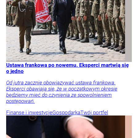
Ustawa frankowa po nowemu. Eksperci martwią się
o jedno
Od jutra zacznie obowiązywać ustawa frankowa.
Eksperci obawiają się, że w początkowym okresie
będziemy mieć do czynienia ze spowolnieniem
postępowań.
Finanse i inwestycje
Gospodarka
Twój portfel