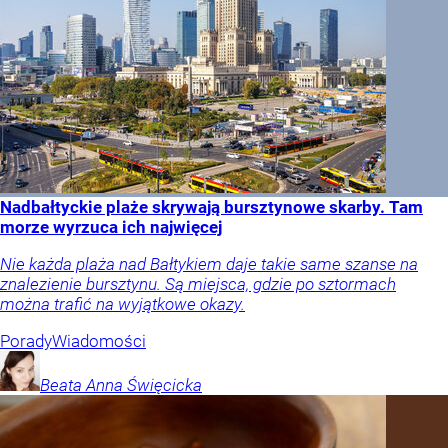
Nadbałtyckie plaże skrywają bursztynowe skarby. Tam
morze wyrzuca ich najwięcej
Nie każda plaża nad Bałtykiem daje takie same szanse na
znalezienie bursztynu. Są miejsca, gdzie po sztormach
można trafić na wyjątkowe okazy.
Porady
Wiadomości
Beata Anna
Święcicka