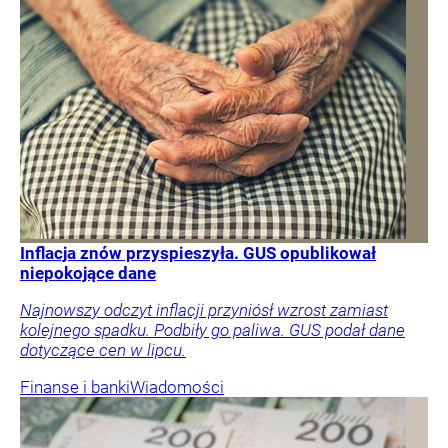
Inflacja znów przyspieszyła. GUS opublikował
niepokojące dane
Najnowszy odczyt inflacji przyniósł wzrost zamiast
kolejnego spadku. Podbiły go paliwa. GUS podał dane
dotyczące cen w lipcu.
Finanse i banki
Wiadomości