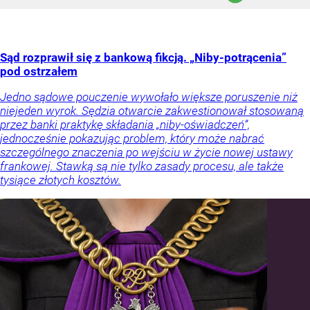
Sąd rozprawił się z bankową fikcją. „Niby-potrącenia”
pod ostrzałem
Jedno sądowe pouczenie wywołało większe poruszenie niż
niejeden wyrok. Sędzia otwarcie zakwestionował stosowaną
przez banki praktykę składania „niby-oświadczeń”,
jednocześnie pokazując problem, który może nabrać
szczególnego znaczenia po wejściu w życie nowej ustawy
frankowej. Stawką są nie tylko zasady procesu, ale także
tysiące złotych kosztów.