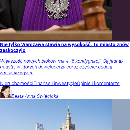
Nie tylko Warszawa stawia na wysokość. To miasto znów
zaskoczyło
Większość nowych bloków ma 4–5 kondygnacji. Są jednak
miasta, w których deweloperzy coraz częściej budują
znacznie wyżej.
Nieruchomości
Finanse i inwestycje
Opinie i komentarze
Beata Anna
Święcicka