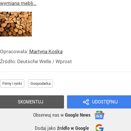
wymiana mebli...
Opracowała:
Martyna Kośka
Źródło:
Deutsche Welle / Wprost
Firmy i rynki
Gospodarka
SKOMENTUJ
UDOSTĘPNIJ
Obserwuj nas
w
Google News
Dodaj jako
źródło w Google