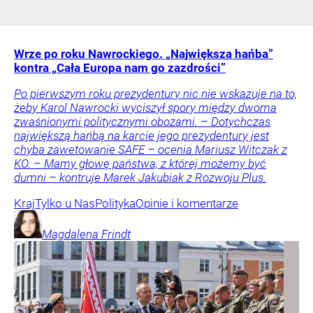
Wrze po roku Nawrockiego. „Największa hańba”
kontra „Cała Europa nam go zazdrości”
Po pierwszym roku prezydentury nic nie wskazuje na to,
żeby Karol Nawrocki wyciszył spory między dwoma
zwaśnionymi politycznymi obozami. – Dotychczas
największą hańbą na karcie jego prezydentury jest
chyba zawetowanie SAFE – ocenia Mariusz Witczak z
KO. – Mamy głowę państwa, z której możemy być
dumni – kontruje Marek Jakubiak z Rozwoju Plus.
Kraj
Tylko u Nas
Polityka
Opinie i komentarze
Magdalena
Frindt