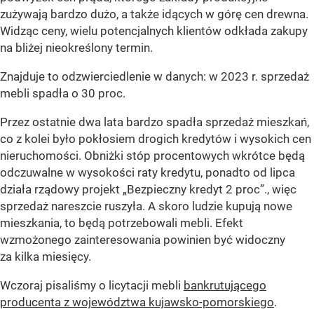
zużywają bardzo dużo, a także idących w górę cen drewna.
Widząc ceny, wielu potencjalnych klientów odkłada zakupy
na bliżej nieokreślony termin.
Znajduje to odzwierciedlenie w danych: w 2023 r. sprzedaż
mebli spadła o 30 proc.
Przez ostatnie dwa lata bardzo spadła sprzedaż mieszkań,
co z kolei było pokłosiem drogich kredytów i wysokich cen
nieruchomości. Obniżki stóp procentowych wkrótce będą
odczuwalne w wysokości raty kredytu, ponadto od lipca
działa rządowy projekt „Bezpieczny kredyt 2 proc”., więc
sprzedaż nareszcie ruszyła. A skoro ludzie kupują nowe
mieszkania, to będą potrzebowali mebli. Efekt
wzmożonego zainteresowania powinien być widoczny
za kilka miesięcy.
Wczoraj pisaliśmy o licytacji mebli
bankrutującego
producenta z województwa kujawsko-pomorskiego
.