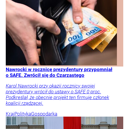
Nawrocki w rocznicę prezydentury przypomniał
o SAFE. Zwrócił się do Czarzastego
Karol Nawrocki przy okazji rocznicy swojej
prezydentury wrócił do ustawy o SAFE 0 proc.
Podkreślał, że obecnie projekt ten firmuje członek
koalicji rządzącej.
Kraj
Polityka
Gospodarka