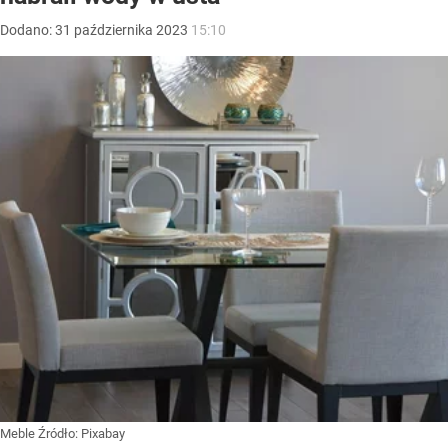
Dodano:
31
października
2023
15:10
Meble
Źródło:
Pixabay