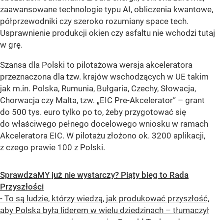
zaawansowane technologie typu AI, obliczenia kwantowe,
półprzewodniki czy szeroko rozumiany space tech.
Usprawnienie produkcji okien czy asfaltu nie wchodzi tutaj
w grę.
Szansa dla Polski to pilotażowa wersja akceleratora
przeznaczona dla tzw. krajów wschodzących w UE takim
jak m.in. Polska, Rumunia, Bułgaria, Czechy, Słowacja,
Chorwacja czy Malta, tzw. „EIC Pre-Akcelerator” – grant
do 500 tys. euro tylko po to, żeby przygotować się
do właściwego pełnego docelowego wniosku w ramach
Akceleratora EIC. W pilotażu złożono ok. 3200 aplikacji,
z czego prawie 100 z Polski.
SprawdzaMY już nie wystarczy? Piąty bieg to Rada
Przyszłości
- To są ludzie, którzy wiedzą, jak produkować przyszłość,
aby Polska była liderem w wielu dziedzinach – tłumaczył