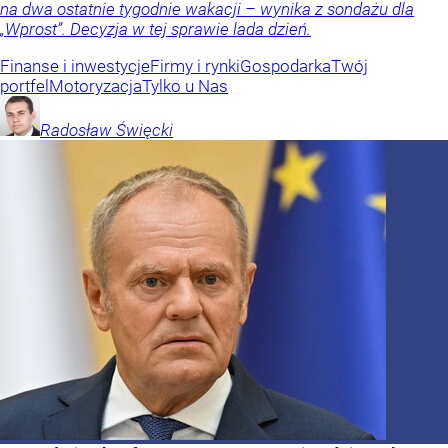
na dwa ostatnie tygodnie wakacji – wynika z sondażu dla
„Wprost”. Decyzja w tej sprawie lada dzień.
Finanse i inwestycje
Firmy i rynki
Gospodarka
Twój
portfel
Motoryzacja
Tylko u Nas
Radosław
Święcki