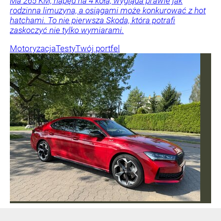
Ma 265 KM, napęd na 4 koła, wygląda prawie jak
rodzinna limuzyna, a osiągami może konkurować z hot
hatchami. To nie pierwsza Skoda, która potrafi
zaskoczyć nie tylko wymiarami.
Motoryzacja
Testy
Twój portfel