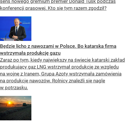
sens nowego gremium premier Donald Tusk podczas
konferencji prasowej. Kto się tym razem zgodził?
Będzie licho z nawozami w Polsce. Bo katarska firma
wstrzymała produkcję gazu
Zaraz po tym, kiedy największy na świecie katarski zakład
produkujący gaz LNG wstrzymał produkcję ze względu
na wojnę z Iranem, Grupa Azoty wstrzymała zamówienia
na produkcję nawozów. Rolnicy znaleźli się nagle
w potrzasku.