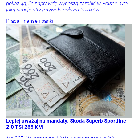
pokazują, ile naprawdę wynoszą zarobki w Polsce. Oto,
jaką pensję otrzymywała połowa Polaków.
Praca
Finanse i banki
Lepiej uważaj na mandaty. Skoda Superb Sportline
2.0 TSI 265 KM