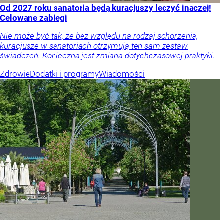
Od 2027 roku sanatoria będą kuracjuszy leczyć inaczej!
Celowane zabiegi
Nie może być tak, że bez względu na rodzaj schorzenia,
kuracjusze w sanatoriach otrzymują ten sam zestaw
świadczeń. Konieczna jest zmiana dotychczasowej praktyki.
Zdrowie
Dodatki i programy
Wiadomości