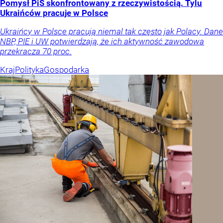
Pomysł PiS skonfrontowany z rzeczywistością. Tylu
Ukraińców pracuje w Polsce
Ukraińcy w Polsce pracują niemal tak często jak Polacy. Dane
NBP, PIE i UW potwierdzają, że ich aktywność zawodowa
przekracza 70 proc.
Kraj
Polityka
Gospodarka