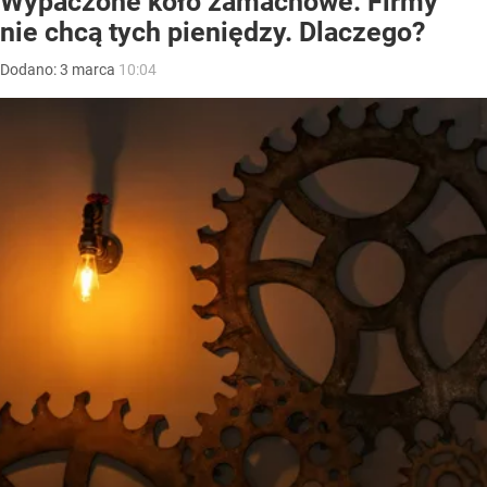
Wypaczone koło zamachowe. Firmy
nie chcą tych pieniędzy. Dlaczego?
Dodano:
3
marca
10:04