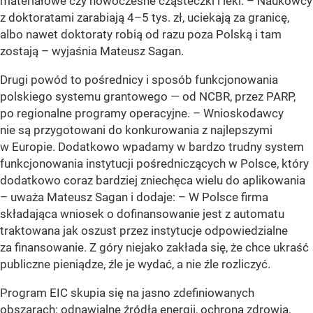
materiałowe czy nowoczesne cząsteczki i leki. – Naukowcy
z doktoratami zarabiają 4–5 tys. zł, uciekają za granicę,
albo nawet doktoraty robią od razu poza Polską i tam
zostają – wyjaśnia Mateusz Sagan.
Drugi powód to pośrednicy i sposób funkcjonowania
polskiego systemu grantowego — od NCBR, przez PARP,
po regionalne programy operacyjne. – Wnioskodawcy
nie są przygotowani do konkurowania z najlepszymi
w Europie. Dodatkowo wpadamy w bardzo trudny system
funkcjonowania instytucji pośredniczących w Polsce, który
dodatkowo coraz bardziej zniechęca wielu do aplikowania
– uważa Mateusz Sagan i dodaje: – W Polsce firma
składająca wniosek o dofinansowanie jest z automatu
traktowana jak oszust przez instytucje odpowiedzialne
za finansowanie. Z góry niejako zakłada się, że chce ukraść
publiczne pieniądze, źle je wydać, a nie źle rozliczyć.
Program EIC skupia się na jasno zdefiniowanych
obszarach: odnawialne źródła energii, ochrona zdrowia,