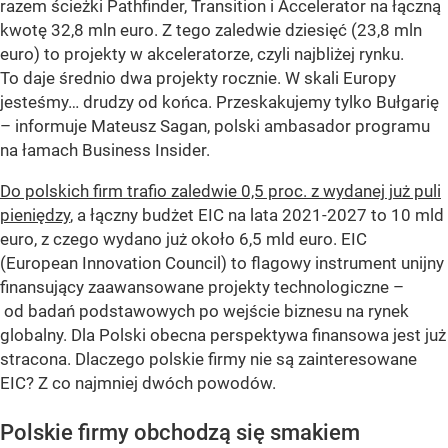
razem ścieżki Pathfinder, Transition i Accelerator na łączną
kwotę 32,8 mln euro. Z tego zaledwie dziesięć (23,8 mln
euro) to projekty w akceleratorze, czyli najbliżej rynku.
To daje średnio dwa projekty rocznie. W skali Europy
jesteśmy… drudzy od końca. Przeskakujemy tylko Bułgarię
– informuje Mateusz Sagan, polski ambasador programu
na łamach Business Insider.
Do polskich firm trafio zaledwie 0,5 proc. z wydanej już puli
pieniędzy
, a łączny budżet EIC na lata 2021-2027 to 10 mld
euro, z czego wydano już około 6,5 mld euro. EIC
(European Innovation Council) to flagowy instrument unijny
finansujący zaawansowane projekty technologiczne –
od badań podstawowych po wejście biznesu na rynek
globalny. Dla Polski obecna perspektywa finansowa jest już
stracona. Dlaczego polskie firmy nie są zainteresowane
EIC? Z co najmniej dwóch powodów.
Polskie firmy obchodzą się smakiem