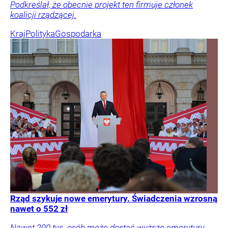
Podkreślał, że obecnie projekt ten firmuje członek
koalicji rządzącej.
Kraj
Polityka
Gospodarka
Rząd szykuje nowe emerytury. Świadczenia wzrosną
nawet o 552 zł
Nawet 200 tys. osób może dostać wyższe emerytury.