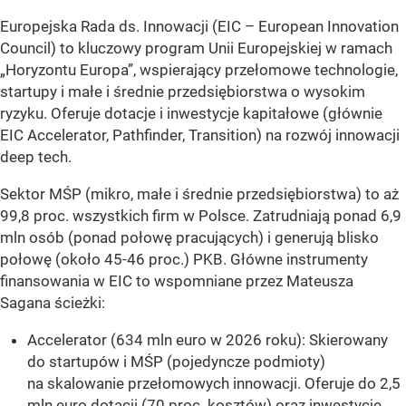
Europejska Rada ds. Innowacji (EIC – European Innovation
Council) to kluczowy program Unii Europejskiej w ramach
„Horyzontu Europa”, wspierający przełomowe technologie,
startupy i małe i średnie przedsiębiorstwa o wysokim
ryzyku. Oferuje dotacje i inwestycje kapitałowe (głównie
EIC Accelerator, Pathfinder, Transition) na rozwój innowacji
deep tech.
Sektor MŚP (mikro, małe i średnie przedsiębiorstwa) to aż
99,8 proc. wszystkich firm w Polsce. Zatrudniają ponad 6,9
mln osób (ponad połowę pracujących) i generują blisko
połowę (około 45-46 proc.) PKB. Główne instrumenty
finansowania w EIC to wspomniane przez Mateusza
Sagana ścieżki:
Accelerator (634 mln euro w 2026 roku): Skierowany
do startupów i MŚP (pojedyncze podmioty)
na skalowanie przełomowych innowacji. Oferuje do 2,5
mln euro dotacji (70 proc. kosztów) oraz inwestycje