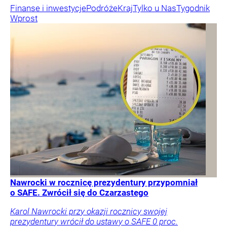
Finanse i inwestycje
Podróże
Kraj
Tylko u Nas
Tygodnik
Wprost
Nawrocki w rocznicę prezydentury przypomniał
o SAFE. Zwrócił się do Czarzastego
Karol Nawrocki przy okazji rocznicy swojej
prezydentury wrócił do ustawy o SAFE 0 proc.