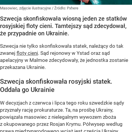
Masowiec, zdjęcie ilustracyjne
/ Źródło:
Pxhere
Szwecja skonfiskowała wiosną jeden ze statków
rosyjskiej floty cieni. Tamtejszy sąd zdecydował,
że przypadnie on Ukrainie.
Szwecja nie tylko skonfiskowała statek, należący do tak
zwanej
floty cieni
. Sąd rejonowy w Ystad oraz sąd
apelacyjny w Malmoe zdecydowały, że jednostka zostanie
przekazana Ukrainie.
Szwecja skonfiskowała rosyjski statek.
Oddała go Ukrainie
W decyzjach z czerwca i lipca tego roku szwedzkie sądy
przyznały rację prokuraturze. Ta, na prośbę Ukrainy,
powiązała masowiec z nielegalnym wywozem zboża
z okupowanego przez Rosjan Krymu. Półwysep według
prawa międzynarodowego wciąż jest częścią Ukrainy.