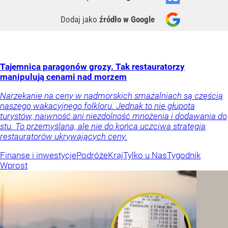
Dodaj jako
źródło w Google
Tajemnica paragonów grozy. Tak restauratorzy
manipulują cenami nad morzem
Narzekanie na ceny w nadmorskich smażalniach są częścią
naszego wakacyjnego folkloru. Jednak to nie głupota
turystów, naiwność ani niezdolność mnożenia i dodawania do
stu. To przemyślana, ale nie do końca uczciwa strategia
restauratorów ukrywających ceny.
Finanse i inwestycje
Podróże
Kraj
Tylko u Nas
Tygodnik
Wprost