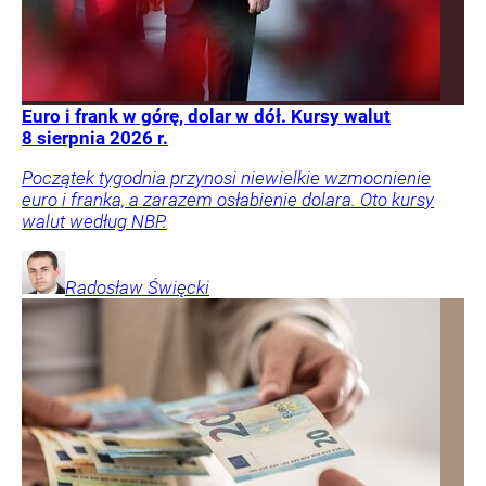
Euro i frank w górę, dolar w dół. Kursy walut
8 sierpnia 2026 r.
Początek tygodnia przynosi niewielkie wzmocnienie
euro i franka, a zarazem osłabienie dolara. Oto kursy
walut według NBP.
Radosław
Święcki