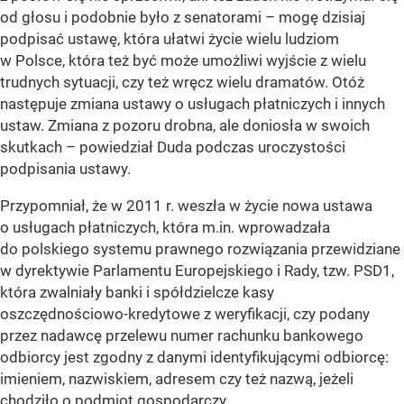
od głosu i podobnie było z senatorami – mogę dzisiaj
podpisać ustawę, która ułatwi życie wielu ludziom
w Polsce, która też być może umożliwi wyjście z wielu
trudnych sytuacji, czy też wręcz wielu dramatów. Otóż
następuje zmiana ustawy o usługach płatniczych i innych
ustaw. Zmiana z pozoru drobna, ale doniosła w swoich
skutkach – powiedział Duda podczas uroczystości
podpisania ustawy.
Przypomniał, że w 2011 r. weszła w życie nowa ustawa
o usługach płatniczych, która m.in. wprowadzała
do polskiego systemu prawnego rozwiązania przewidziane
w dyrektywie Parlamentu Europejskiego i Rady, tzw. PSD1,
która zwalniały banki i spółdzielcze kasy
oszczędnościowo-kredytowe z weryfikacji, czy podany
przez nadawcę przelewu numer rachunku bankowego
odbiorcy jest zgodny z danymi identyfikującymi odbiorcę:
imieniem, nazwiskiem, adresem czy też nazwą, jeżeli
chodziło o podmiot gospodarczy.