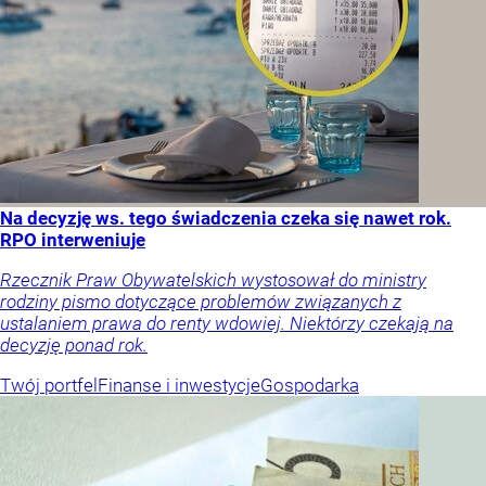
Na decyzję ws. tego świadczenia czeka się nawet rok.
RPO interweniuje
Rzecznik Praw Obywatelskich wystosował do ministry
rodziny pismo dotyczące problemów związanych z
ustalaniem prawa do renty wdowiej. Niektórzy czekają na
decyzję ponad rok.
Twój portfel
Finanse i inwestycje
Gospodarka