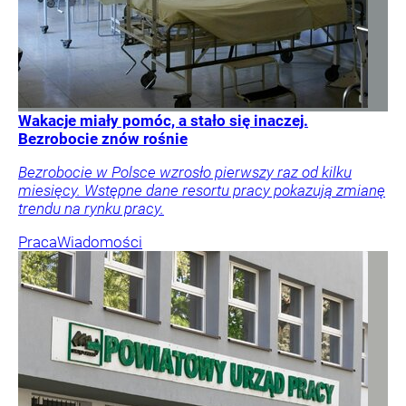
Wakacje miały pomóc, a stało się inaczej.
Bezrobocie znów rośnie
Bezrobocie w Polsce wzrosło pierwszy raz od kilku
miesięcy. Wstępne dane resortu pracy pokazują zmianę
trendu na rynku pracy.
Praca
Wiadomości