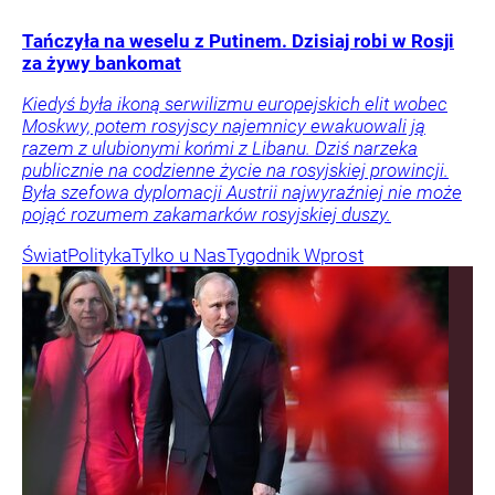
Tańczyła na weselu z Putinem. Dzisiaj robi w Rosji
za żywy bankomat
Kiedyś była ikoną serwilizmu europejskich elit wobec
Moskwy, potem rosyjscy najemnicy ewakuowali ją
razem z ulubionymi końmi z Libanu. Dziś narzeka
publicznie na codzienne życie na rosyjskiej prowincji.
Była szefowa dyplomacji Austrii najwyraźniej nie może
pojąć rozumem zakamarków rosyjskiej duszy.
Świat
Polityka
Tylko u Nas
Tygodnik Wprost