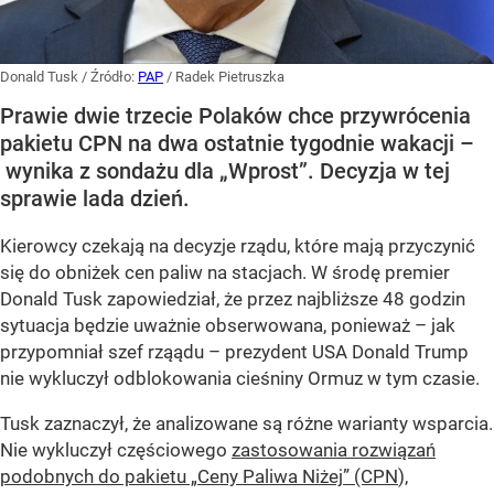
Donald Tusk
/ Źródło:
PAP
/
Radek Pietruszka
Prawie dwie trzecie Polaków chce przywrócenia
pakietu CPN na dwa ostatnie tygodnie wakacji –
wynika z sondażu dla „Wprost”. Decyzja w tej
sprawie lada dzień.
Kierowcy czekają na decyzje rządu, które mają przyczynić
się do obniżek cen paliw na stacjach. W środę premier
Donald Tusk zapowiedział, że przez najbliższe 48 godzin
sytuacja będzie uważnie obserwowana, ponieważ – jak
przypomniał szef rząądu – prezydent USA Donald Trump
nie wykluczył odblokowania cieśniny Ormuz w tym czasie.
Tusk zaznaczył, że analizowane są różne warianty wsparcia.
Nie wykluczył częściowego
zastosowania rozwiązań
podobnych do pakietu „Ceny Paliwa Niżej” (CPN
),