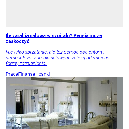
Ile zarabia salowa w szpitalu? Pensja może
zaskoczyć
Nie tylko sprzątanie, ale też pomoc pacjentom i
personelowi. Zarobki salowych zależą od miejsca i
formy zatrudnienia.
Praca
Finanse i banki