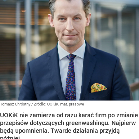
Tomasz Chróstny
/ Źródło:
UOKiK, mat. prasowe
UOKiK nie zamierza od razu karać firm po zmianie
przepisów dotyczących greenwashingu. Najpierw
będą upomnienia. Twarde działania przyjdą
później.