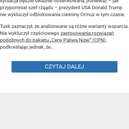
sytuacja będzie uważnie obserwowana, ponieważ – jak
przypomniał szef rząądu – prezydent USA Donald Trump
nie wykluczył odblokowania cieśniny Ormuz w tym czasie.
Tusk zaznaczył, że analizowane są różne warianty wsparcia.
Nie wykluczył częściowego
zastosowania rozwiązań
podobnych do pakietu „Ceny Paliwa Niżej” (CPN
),
podkreślając jednak, że...
CZYTAJ DALEJ