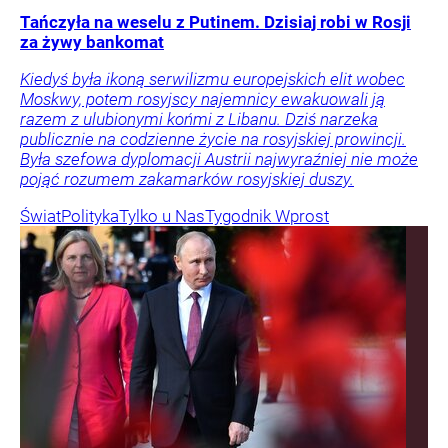
Tańczyła na weselu z Putinem. Dzisiaj robi w Rosji
za żywy bankomat
Kiedyś była ikoną serwilizmu europejskich elit wobec
Moskwy, potem rosyjscy najemnicy ewakuowali ją
razem z ulubionymi końmi z Libanu. Dziś narzeka
publicznie na codzienne życie na rosyjskiej prowincji.
Była szefowa dyplomacji Austrii najwyraźniej nie może
pojąć rozumem zakamarków rosyjskiej duszy.
Świat
Polityka
Tylko u Nas
Tygodnik Wprost