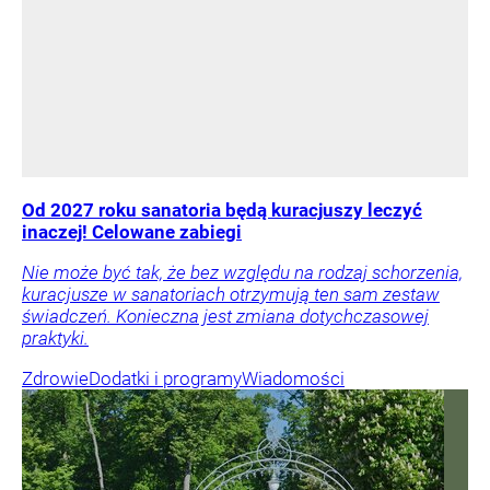
Od 2027 roku sanatoria będą kuracjuszy leczyć
inaczej! Celowane zabiegi
Nie może być tak, że bez względu na rodzaj schorzenia,
kuracjusze w sanatoriach otrzymują ten sam zestaw
świadczeń. Konieczna jest zmiana dotychczasowej
praktyki.
Zdrowie
Dodatki i programy
Wiadomości