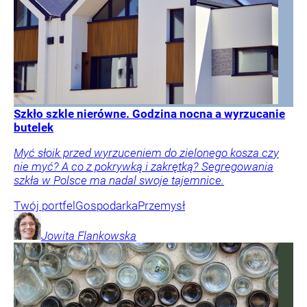
Szkło szkle nierówne. Godzina nocna a wyrzucanie
butelek
Myć słoik przed wyrzuceniem do zielonego kosza czy
nie myć? A co z pokrywką i zakrętką? Segregowania
szkła w Polsce ma nadal swoje tajemnice.
Twój portfel
Gospodarka
Przemysł
Jowita
Flankowska