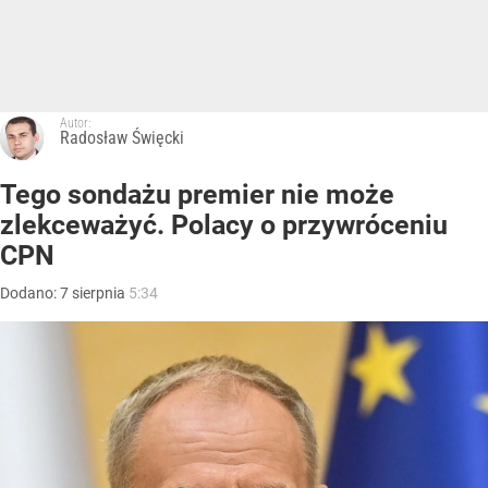
Autor:
Radosław Święcki
Tego sondażu premier nie może
zlekceważyć. Polacy o przywróceniu
CPN
Dodano:
7
sierpnia
5:34