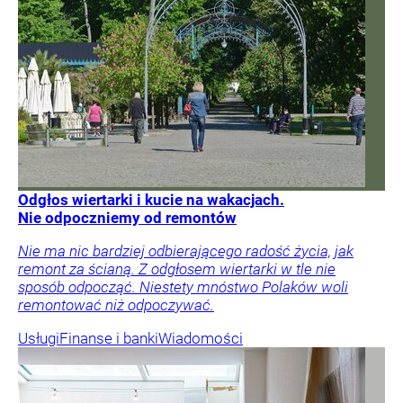
Odgłos wiertarki i kucie na wakacjach.
Nie odpoczniemy od remontów
Nie ma nic bardziej odbierającego radość życia, jak
remont za ścianą. Z odgłosem wiertarki w tle nie
sposób odpocząć. Niestety mnóstwo Polaków woli
remontować niż odpoczywać.
Usługi
Finanse i banki
Wiadomości