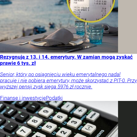
Rezygnują z 13. i 14. emerytury. W zamian mogą zyskać
prawie 6 tys. zł
Senior, który po osiągnięciu wieku emerytalnego nadal
pracuje i nie pobiera emerytury, może skorzystać z PIT-0. Przy
wyższej pensji zysk sięga 5976 zł rocznie.
Finanse i inwestycje
Podatki