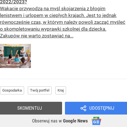
2022/2023?
Wakacje przywodzą na myśl skojarzenia z błogim
lenistwem i urlopem w ciepłych krajach. Jest to jednak
równocześnie czas, w którym należy powoli zacząć myśleć
o skompletowaniu wyprawki szkolnej dla dziecka.
Zakupów nie warto zostawiać na...
Gospodarka
Twój portfel
Kraj
SKOMENTUJ
UDOSTĘPNIJ
Obserwuj nas
w
Google News