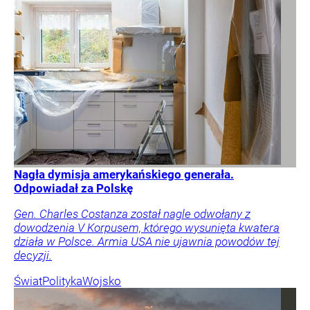
Nagła dymisja amerykańskiego generała.
Odpowiadał za Polskę
Gen. Charles Costanza został nagle odwołany z
dowodzenia V Korpusem, którego wysunięta kwatera
działa w Polsce. Armia USA nie ujawnia powodów tej
decyzji.
Świat
Polityka
Wojsko