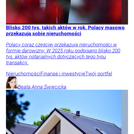
Blisko 200 tys. takich aktów w rok. Polacy masowo
przekazują sobie nieruchomości
Polacy coraz częściej przekazują nieruchomości w
formie darowizny. W 2025 roku podpisano blisko 200
tys. aktów notarialnych dotyczących tego typu
transakcji.
Nieruchomości
Finanse i inwestycje
Twój portfel
Beata Anna
Święcicka