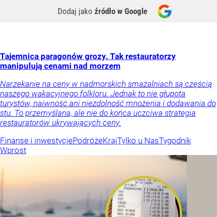
Dodaj jako
źródło w Google
Tajemnica paragonów grozy. Tak restauratorzy
manipulują cenami nad morzem
Narzekanie na ceny w nadmorskich smażalniach są częścią
naszego wakacyjnego folkloru. Jednak to nie głupota
turystów, naiwność ani niezdolność mnożenia i dodawania do
stu. To przemyślana, ale nie do końca uczciwa strategia
restauratorów ukrywających ceny.
Finanse i inwestycje
Podróże
Kraj
Tylko u Nas
Tygodnik
Wprost