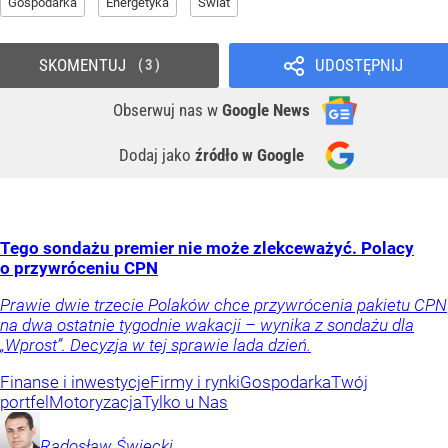
Gospodarka
Energetyka
Świat
SKOMENTUJ
UDOSTĘPNIJ
3
Obserwuj nas
w
Google News
Dodaj jako
źródło w Google
Tego sondażu premier nie może zlekceważyć. Polacy
o przywróceniu CPN
Prawie dwie trzecie Polaków chce przywrócenia pakietu CPN
na dwa ostatnie tygodnie wakacji – wynika z sondażu dla
„Wprost”. Decyzja w tej sprawie lada dzień.
Finanse i inwestycje
Firmy i rynki
Gospodarka
Twój
portfel
Motoryzacja
Tylko u Nas
Radosław
Święcki