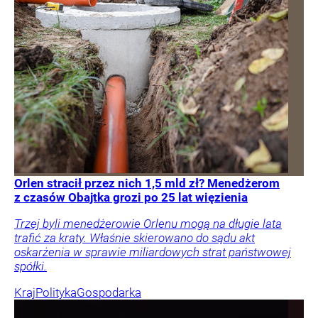
Orlen stracił przez nich 1,5 mld zł? Menedżerom
z czasów Obajtka grozi po 25 lat więzienia
Trzej byli menedżerowie Orlenu mogą na długie lata
trafić za kraty. Właśnie skierowano do sądu akt
oskarżenia w sprawie miliardowych strat państwowej
spółki.
Kraj
Polityka
Gospodarka