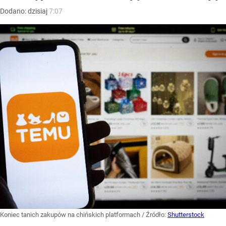
Dodano:
dzisiaj
7:07
Koniec tanich zakupów na chińskich platformach
/ Źródło:
Shutterstock