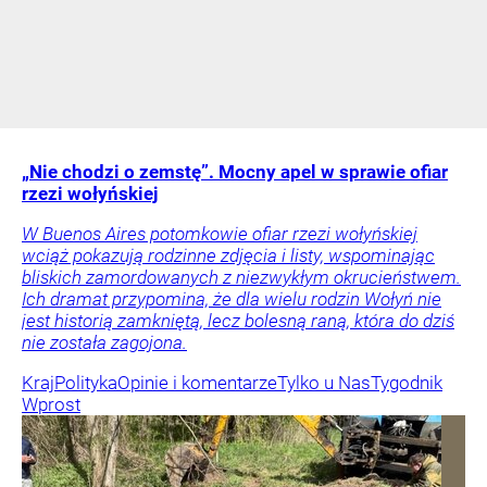
„Nie chodzi o zemstę”. Mocny apel w sprawie ofiar
rzezi wołyńskiej
W Buenos Aires potomkowie ofiar rzezi wołyńskiej
wciąż pokazują rodzinne zdjęcia i listy, wspominając
bliskich zamordowanych z niezwykłym okrucieństwem.
Ich dramat przypomina, że dla wielu rodzin Wołyń nie
jest historią zamkniętą, lecz bolesną raną, która do dziś
nie została zagojona.
Kraj
Polityka
Opinie i komentarze
Tylko u Nas
Tygodnik
Wprost