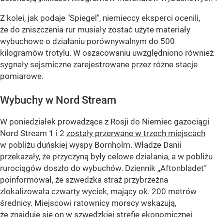
Z kolei, jak podaje "Spiegel", niemieccy eksperci ocenili,
że do zniszczenia rur musiały zostać użyte materiały
wybuchowe o działaniu porównywalnym do 500
kilogramów trotylu. W oszacowaniu uwzględniono również
sygnały sejsmiczne zarejestrowane przez różne stacje
pomiarowe.
Wybuchy w Nord Stream
W poniedziałek prowadzące z Rosji do Niemiec gazociągi
Nord Stream 1 i 2
zostały przerwane w trzech miejscach
w pobliżu duńskiej wyspy Bornholm. Władze Danii
przekazały, że przyczyną były celowe działania, a w pobliżu
rurociągów doszło do wybuchów. Dziennik „Aftonbladet”
poinformował, że szwedzka straż przybrzeżna
zlokalizowała czwarty wyciek, mający ok. 200 metrów
średnicy. Miejscowi ratownicy morscy wskazują,
że znajduje się on w szwedzkiej strefie ekonomicznej