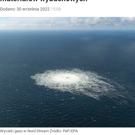
Dodano:
30
września
2022
15:00
Wycieki gazu w Nord Stream
Źródło:
PAP/EPA