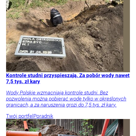
Kontrole studni przyspieszają. Za pobór wody nawet
7,5 tys. zł kary
Wody Polskie wzmacniają kontrole studni. Bez
pozwolenia można pobierać wodę tylko w określonych
granicach, a za naruszenia grozi do 7,5 tys. zł kary.
Twój portfel
Poradnik