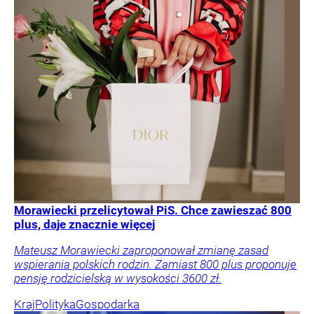
Morawiecki przelicytował PiS. Chce zawieszać 800
plus, daje znacznie więcej
Mateusz Morawiecki zaproponował zmianę zasad
wspierania polskich rodzin. Zamiast 800 plus proponuje
pensję rodzicielską w wysokości 3600 zł.
Kraj
Polityka
Gospodarka